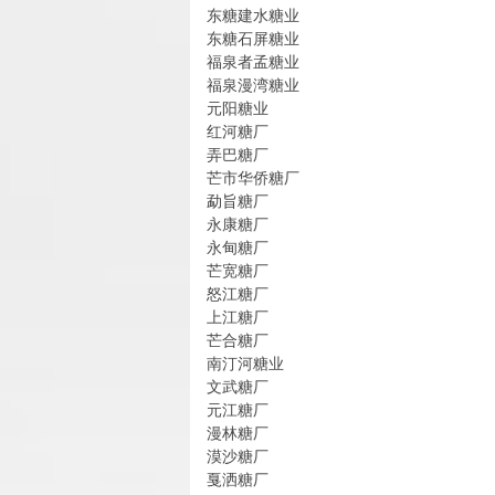
东糖建水糖业
东糖石屏糖业
福泉者孟糖业
福泉漫湾糖业
元阳糖业
红河糖厂
弄巴糖厂
芒市华侨糖厂
勐旨糖厂
永康糖厂
永甸糖厂
芒宽糖厂
怒江糖厂
上江糖厂
芒合糖厂
南汀河糖业
文武糖厂
元江糖厂
漫林糖厂
漠沙糖厂
戛洒糖厂