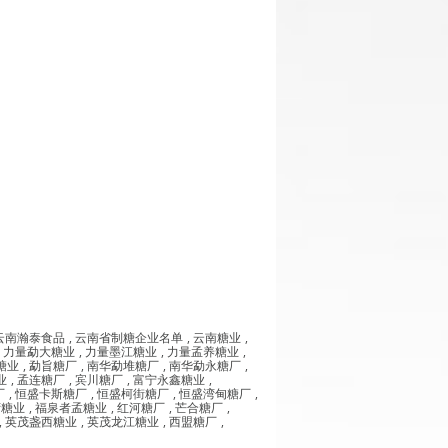
云南瀚泰食品
,
云南省制糖企业名单
,
云南糖业
,
,
力量勐大糖业
,
力量墨江糖业
,
力量孟养糖业
,
糖业
,
勐旨糖厂
,
南华勐堆糖厂
,
南华勐永糖厂
,
业
,
孟连糖厂
,
宾川糖厂
,
富宁永鑫糖业
,
厂
,
恒盛卡斯糖厂
,
恒盛柯街糖厂
,
恒盛湾甸糖厂
,
湾糖业
,
福泉者孟糖业
,
红河糖厂
,
芒合糖厂
,
,
英茂盏西糖业
,
英茂龙江糖业
,
西盟糖厂
,