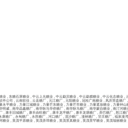
糖业
,
东糖石屏糖业
,
中云上允糖业
,
中云勐滨糖业
,
中云勐腊糖业
,
中云化念糖业
,
软件公司
,
云南软佳
,
云县糖厂
,
元江糖厂
,
元阳糖业
,
冠桂广南糖业
,
凤庆营盘糖厂
量永平糖业
,
力量江城糖业
,
力量芒东糖业
,
力量芒市糖业
,
力量遮放糖业
,
力量钟山
华明威
,
南华晶鑫糖厂
,
南华耿马华侨糖厂
,
南华耿马糖厂
,
南华蒙自糖业
,
南汀河糖
厂
,
康丰旧城糖厂
,
康丰由旺糖厂
,
康丰龙坪糖厂
,
康丰龙塘糖厂
,
弄巴糖厂
,
怒江糖
永康糖厂
,
永甸糖厂
,
永胜糖厂
,
河口糖厂
,
漠沙糖厂
,
漫林糖厂
,
甘庄糖厂
,
福泉漫
阿糖业
,
英茂平原糖业
,
英茂弄璋糖业
,
英茂景真糖业
,
英茂景罕糖业
,
英茂瑞丽糖业