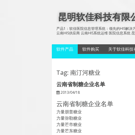
Skip
to
昆明软佳科技有限公司
content
产品1：软佳医院信息管理系统：领先的HIS解决方
云南HIS供应商 云南HIS系统运维 医院信息系
软件产品
软件购买
关于软佳科技
软佳医院信息管理系统
软佳影像存
统
软佳号码抽奖软件
Tag: 南汀河糖业
软佳电子病
软佳图片抽奖软件
云南省制糖企业名单
软佳多媒体信息发布系
软佳多媒体
2013/04/18
统
统节目播放
云南省制糖企业名单
软佳糖业信息管理系统
（SoftPlus Sugar
力量朋普糖业
Information System)
力量弥勒糖业
力量芒市糖业
力量芒东糖业