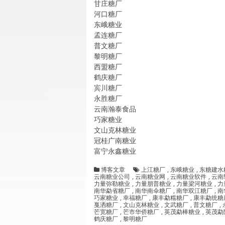
甘庄糖厂
河口糖厂
东峨糖业
孟连糖厂
普文糖厂
黎明糖厂
西盟糖厂
鹤庆糖厂
宾川糖厂
永胜糖厂
云南瀚泰食品
巧家糖业
文山克林糖业
冠桂广南糖业
富宁永鑫糖业
博客文章
上江糖厂
,
东峨糖业
,
东糖建水
云南糖业公司
,
云南糖业网
,
云南糖业软件
,
云南
力量弥勒糖业
,
力量朋普糖业
,
力量梁河糖业
,
力
南华勐省糖厂
,
南华南伞糖厂
,
南华双江糖厂
,
南
巧家糖业
,
幸福糖厂
,
康丰勐糯糖厂
,
康丰勐统糖
戛洒糖厂
,
文山克林糖业
,
文武糖厂
,
普文糖厂
,
芒宽糖厂
,
芒市华侨糖厂
,
英茂勐棒糖业
,
英茂勐
鹤庆糖厂
,
黎明糖厂