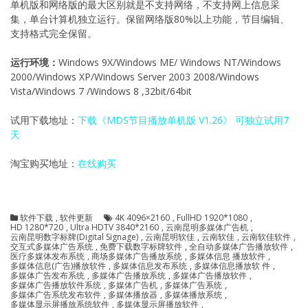
单机版和网络版的最大区别就是不支持网络，不支持网上信息采
集，单台计算机独立运行。保留网络版80%以上功能，节目编辑、
支持格式完全保留。
运行环境：
Windows 9X/Windows ME/ Windows NT/Windows
2000/Windows XP/Windows Server 2003 2008/Windows
Vista/Windows 7 /Windows 8 ,32bit/64bit
试用下载地址：
下载《MDS节目播放单机版 V1.26》 可独立试用7
天
淘宝购买地址：
在线购买
软件下载
,
软件更新
4K 4096×2160
,
FullHD 1920*1080
,
HD 1280*720
,
Ultra HDTV 3840*2160
,
云南昆明多媒体广告机
,
云南昆明数字标牌(Digital Signage)
,
云南昆明软佳
,
云南软佳
,
云南软佳软件
,
交互式多媒体广告系统
,
免费下载数字标牌软件
,
全自动多媒体广告播放软件
,
医疗多媒体发布系统
,
商场多媒体广告播放系统
,
多媒体信息 播放软件
,
多媒体信息(广告)播放软件
,
多媒体信息发布系统
,
多媒体信息播放软 件
,
多媒体广告发布系统
,
多媒体广告播放系统
,
多媒体广告播放软件
,
多媒体广告播放软件系统
,
多媒体广告机
,
多媒体广告系统
,
多媒体广告系统发布软件
,
多媒体播放器
,
多媒体播放系统
,
多媒体显示屏播放系统软件
,
多媒体显示屏播放软件
,