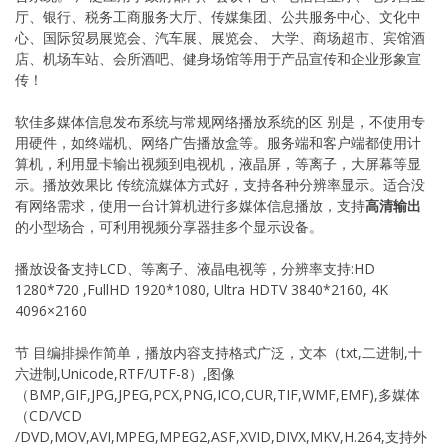
厅、银行、税务工商服务大厅、传媒集团、公共服务中心、文化中
心、国际贸易展览会、汽车展、展览会、 大学、商场超市、宾馆酒
店、机场车站、会所酒吧、健身场馆等用于产品宣传和企业形象宣
传！
软佳多媒体信息发布系统与常规网络播放系统的区 别是，不使用专
用硬件，如终端机、网络广告播放盒等。服务端和客户端都使用计
算机，利用显卡输出视频到电视机，液晶屏，等离子，大屏幕等显
示。播放效果比 传统流媒体方式好，支持各种分辨率显示。适合没
有网络需求，使用一台计算机进行多媒体信息播放，支持
高清输出
的小型场合，可利用视频分享器挂多个显示设备。
播放设备支持LCD、等离子、液晶电视等，分辨率支持:HD
1280*720 ,FullHD 1920*1080, Ultra HDTV 3840*2160, 4K
4096×2160
节 目编排操作简单，播放内容支持格式广泛，文本（txt,二进制,十
六进制,Unicode,RTF/UTF-8）,图像
（BMP,GIF,JPG,JPEG,PCX,PNG,ICO,CUR,TIF,WMF,EMF),多媒体
（CD/VCD
/DVD,MOV,AVI,MPEG,MPEG2,ASF,XVID,DIVX,MKV,H.264,支持外