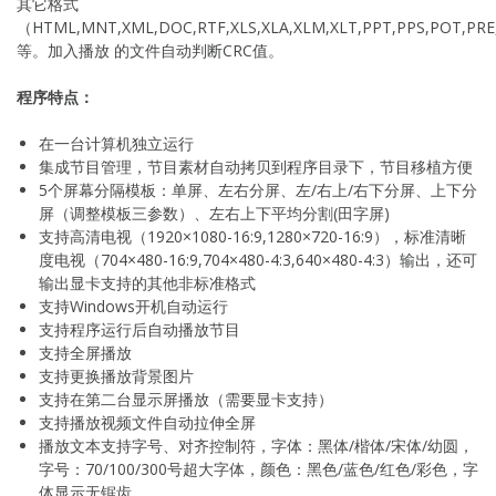
其它格式
（HTML,MNT,XML,DOC,RTF,XLS,XLA,XLM,XLT,PPT,PPS,POT,P
等。加入播放 的文件自动判断CRC值。
程序特点：
在一台计算机独立运行
集成节目管理，节目素材自动拷贝到程序目录下，节目移植方便
5个屏幕分隔模板：单屏、左右分屏、左/右上/右下分屏、上下分
屏（调整模板三参数）、左右上下平均分割(田字屏)
支持高清电视（1920×1080-16:9,1280×720-16:9），标准清晰
度电视（704×480-16:9,704×480-4:3,640×480-4:3）输出，还可
输出显卡支持的其他非标准格式
支持Windows开机自动运行
支持程序运行后自动播放节目
支持全屏播放
支持更换播放背景图片
支持在第二台显示屏播放（需要显卡支持）
支持播放视频文件自动拉伸全屏
播放文本支持字号、对齐控制符，字体：黑体/楷体/宋体/幼圆，
字号：70/100/300号超大字体，颜色：黑色/蓝色/红色/彩色，字
体显示无锯齿