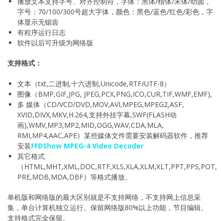
播放文本支持字号、对齐控制符，字体：黑体/楷体/宋体/幼圆，
字号：70/100/300号超大字体，颜色：黑色/蓝色/红色/彩色，字
体显示无锯齿
有程序运行日志
软件以后可升级为网络版
支持格式：
文本（txt,二进制,十六进制,Unicode,RTF/UTF-8）
图像（BMP,GIF,JPG, JPEG,PCX,PNG,ICO,CUR,TIF,WMF,EMF),
多 媒体（CD/VCD/DVD,MOV,AVI,MPEG,MPEG2,ASF,
XVID,DIVX,MKV,H.264,支持外挂字幕,SWF(FLASH动
画),WMV,MP3,MP2,MID,OGG,WAV,CDA,MLA,
RMI,MP4,AAC,APE）某些媒体文件需要安装解码器软件，推荐
安装
FFDShow MPEG-4 Video Decoder
其它格式
（HTML,MHT,XML,DOC,RTF,XLS,XLA,XLM,XLT,PPT,PPS,POT,
PRE,MDB,MDA,DBF）等格式播放。
单机版和网络版的最大区别就是不支持网络，不支持网上信息采
集，单台计算机独立运行。保留网络版80%以上功能，节目编辑、
支持格式完全保留。