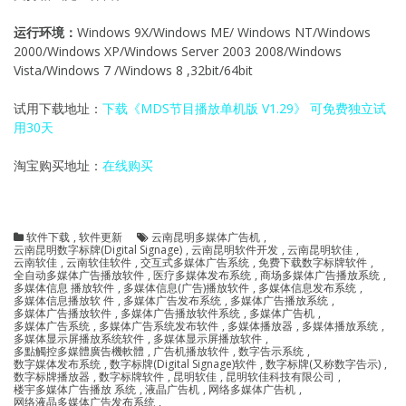
运行环境：
Windows 9X/Windows ME/ Windows NT/Windows
2000/Windows XP/Windows Server 2003 2008/Windows
Vista/Windows 7 /Windows 8 ,32bit/64bit
试用下载地址：
下载《MDS节目播放单机版 V1.29》 可免费独立试
用30天
淘宝购买地址：
在线购买
软件下载
,
软件更新
云南昆明多媒体广告机
,
云南昆明数字标牌(Digital Signage)
,
云南昆明软件开发
,
云南昆明软佳
,
云南软佳
,
云南软佳软件
,
交互式多媒体广告系统
,
免费下载数字标牌软件
,
全自动多媒体广告播放软件
,
医疗多媒体发布系统
,
商场多媒体广告播放系统
,
多媒体信息 播放软件
,
多媒体信息(广告)播放软件
,
多媒体信息发布系统
,
多媒体信息播放软 件
,
多媒体广告发布系统
,
多媒体广告播放系统
,
多媒体广告播放软件
,
多媒体广告播放软件系统
,
多媒体广告机
,
多媒体广告系统
,
多媒体广告系统发布软件
,
多媒体播放器
,
多媒体播放系统
,
多媒体显示屏播放系统软件
,
多媒体显示屏播放软件
,
多點觸控多媒體廣告機軟體
,
广告机播放软件
,
数字告示系统‎
,
数字媒体发布系统
,
数字标牌(Digital Signage)软件
,
数字标牌(又称数字告示)
,
数字标牌播放器
,
数字标牌软件
,
昆明软佳
,
昆明软佳科技有限公司
,
楼宇多媒体广告播放 系统
,
液晶广告机
,
网络多媒体广告机
,
网络液晶多媒体广告发布系统
,