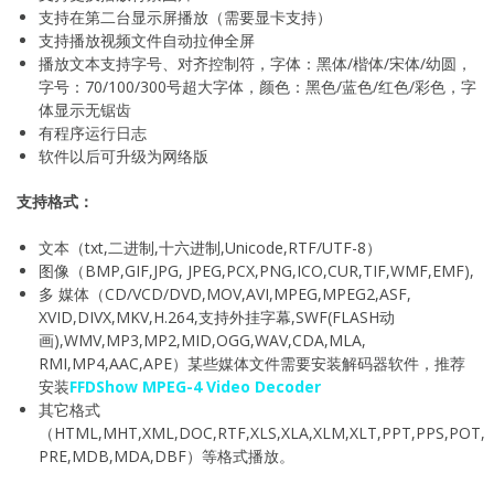
支持在第二台显示屏播放（需要显卡支持）
支持播放视频文件自动拉伸全屏
播放文本支持字号、对齐控制符，字体：黑体/楷体/宋体/幼圆，
字号：70/100/300号超大字体，颜色：黑色/蓝色/红色/彩色，字
体显示无锯齿
有程序运行日志
软件以后可升级为网络版
支持格式：
文本（txt,二进制,十六进制,Unicode,RTF/UTF-8）
图像（BMP,GIF,JPG, JPEG,PCX,PNG,ICO,CUR,TIF,WMF,EMF),
多 媒体（CD/VCD/DVD,MOV,AVI,MPEG,MPEG2,ASF,
XVID,DIVX,MKV,H.264,支持外挂字幕,SWF(FLASH动
画),WMV,MP3,MP2,MID,OGG,WAV,CDA,MLA,
RMI,MP4,AAC,APE）某些媒体文件需要安装解码器软件，推荐
安装
FFDShow MPEG-4 Video Decoder
其它格式
（HTML,MHT,XML,DOC,RTF,XLS,XLA,XLM,XLT,PPT,PPS,POT,
PRE,MDB,MDA,DBF）等格式播放。