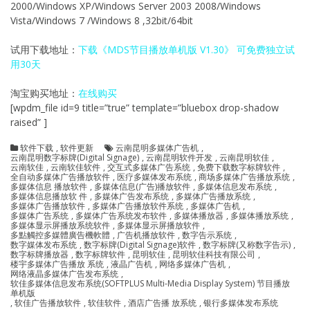
2000/Windows XP/Windows Server 2003 2008/Windows
Vista/Windows 7 /Windows 8 ,32bit/64bit
试用下载地址：
下载《MDS节目播放单机版 V1.30》 可免费独立试
用30天
淘宝购买地址：
在线购买
[wpdm_file id=9 title=”true” template=”bluebox drop-shadow
raised” ]
软件下载
,
软件更新
云南昆明多媒体广告机
,
云南昆明数字标牌(Digital Signage)
,
云南昆明软件开发
,
云南昆明软佳
,
云南软佳
,
云南软佳软件
,
交互式多媒体广告系统
,
免费下载数字标牌软件
,
全自动多媒体广告播放软件
,
医疗多媒体发布系统
,
商场多媒体广告播放系统
,
多媒体信息 播放软件
,
多媒体信息(广告)播放软件
,
多媒体信息发布系统
,
多媒体信息播放软 件
,
多媒体广告发布系统
,
多媒体广告播放系统
,
多媒体广告播放软件
,
多媒体广告播放软件系统
,
多媒体广告机
,
多媒体广告系统
,
多媒体广告系统发布软件
,
多媒体播放器
,
多媒体播放系统
,
多媒体显示屏播放系统软件
,
多媒体显示屏播放软件
,
多點觸控多媒體廣告機軟體
,
广告机播放软件
,
数字告示系统‎
,
数字媒体发布系统
,
数字标牌(Digital Signage)软件
,
数字标牌(又称数字告示)
,
数字标牌播放器
,
数字标牌软件
,
昆明软佳
,
昆明软佳科技有限公司
,
楼宇多媒体广告播放 系统
,
液晶广告机
,
网络多媒体广告机
,
网络液晶多媒体广告发布系统
,
软佳多媒体信息发布系统(SOFTPLUS Multi-Media Display System) 节目播放
单机版
,
软佳广告播放软件
,
软佳软件
,
酒店广告播 放系统
,
银行多媒体发布系统