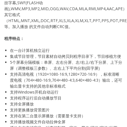
挂字幕,SWF(FLASH动
画),WMV,MP3,MP2,MID,OGG,WAV,CDA,MLA,RMI,MP4,AAC,APE
其它格式
（HTML,MNT,XML,DOC,RTF,XLS,XLA,XLM,XLT,PPT,PPS,POT,P
等。加入播放 的文件自动判断CRC值。
程序特点：
在一台计算机独立运行
集成节目管理，节目素材自动拷贝到程序目录下，节目移植方便
5个屏幕分隔模板：单屏、左右分屏、左/右上/右下分屏、上下分
屏（调整模板三参数）、左右上下平均分割(田字屏)
支持高清电视（1920×1080-16:9,1280×720-16:9），标准清晰
度电视（704×480-16:9,704×480-4:3,640×480-4:3）输出，还可
输出显卡支持的其他非标准格式
支持Windows开机自动运行
支持程序运行后自动播放节目
支持全屏播放
支持更换播放背景图片
支持在第二台显示屏播放（需要显卡支持）
支持播放视频文件自动拉伸全屏