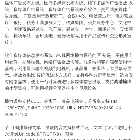
媒体广告发布系统、医疗多媒体发布系统、楼宇多媒体广告播放 系
统、多媒体广告系统、多媒体广告系统发布软件、交互式多媒体广
告系统。 广泛应用于政府部门、会议中心、电信营业厅、电力营业
厅、银行、税务工商服务大厅、传媒集团、公共服务中心、文化中
心、国际贸易展览会、汽车展、展览会、 大学、商场超市、宾馆酒
店、机场车站、会所酒吧、健身场馆等用于产品宣传和企业形象宣
传！
软佳多媒体信息发布系统与常规网络播放系统的区 别是，不使用专
用硬件，如终端机、网络广告播放盒等。服务端和客户端都使用计
算机，利用显卡输出视频到电视机，液晶屏，等离子，大屏幕等显
示。播放效果比 传统流媒体方式好，支持各种分辨率显示。适合没
有网络需求，使用一台计算机进行多媒体信息播放，支持
高清输出
的小型场合，可利用视频分享器挂多个显示设备。
播放设备支持LCD、等离子、液晶电视等，分辨率支持:HD
1280*720 ,FullHD 1920*1080, Ultra HDTV 3840*2160, 4K
4096×2160
节 目编排操作简单，播放内容支持格式广泛，文本（txt,二进制,十
六进制,Unicode,RTF/UTF-8）,图像