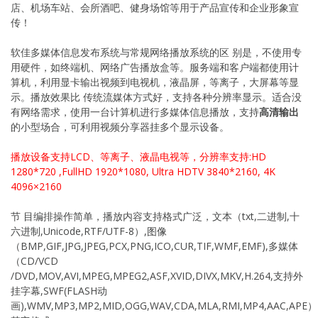
店、机场车站、会所酒吧、健身场馆等用于产品宣传和企业形象宣
传！
软佳多媒体信息发布系统与常规网络播放系统的区 别是，不使用专
用硬件，如终端机、网络广告播放盒等。服务端和客户端都使用计
算机，利用显卡输出视频到电视机，液晶屏，等离子，大屏幕等显
示。播放效果比 传统流媒体方式好，支持各种分辨率显示。适合没
有网络需求，使用一台计算机进行多媒体信息播放，支持
高清输出
的小型场合，可利用视频分享器挂多个显示设备。
播放设备支持LCD、等离子、液晶电视等，分辨率支持:HD
1280*720 ,FullHD 1920*1080, Ultra HDTV 3840*2160, 4K
4096×2160
节 目编排操作简单，播放内容支持格式广泛，文本（txt,二进制,十
六进制,Unicode,RTF/UTF-8）,图像
（BMP,GIF,JPG,JPEG,PCX,PNG,ICO,CUR,TIF,WMF,EMF),多媒体
（CD/VCD
/DVD,MOV,AVI,MPEG,MPEG2,ASF,XVID,DIVX,MKV,H.264,支持外
挂字幕,SWF(FLASH动
画),WMV,MP3,MP2,MID,OGG,WAV,CDA,MLA,RMI,MP4,AAC,APE