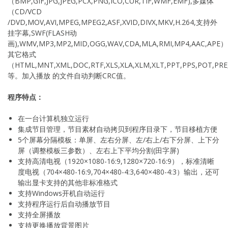
（BMP,GIF,JPG,JPEG,PCX,PNG,ICO,CUR,TIF,WMF,EMF),多媒体
（CD/VCD
/DVD,MOV,AVI,MPEG,MPEG2,ASF,XVID,DIVX,MKV,H.264,支持外
挂字幕,SWF(FLASH动
画),WMV,MP3,MP2,MID,OGG,WAV,CDA,MLA,RMI,MP4,AAC,APE
其它格式
（HTML,MNT,XML,DOC,RTF,XLS,XLA,XLM,XLT,PPT,PPS,POT,P
等。加入播放 的文件自动判断CRC值。
程序特点：
在一台计算机独立运行
集成节目管理，节目素材自动拷贝到程序目录下，节目移植方便
5个屏幕分隔模板：单屏、左右分屏、左/右上/右下分屏、上下分
屏（调整模板三参数）、左右上下平均分割(田字屏)
支持高清电视（1920×1080-16:9,1280×720-16:9），标准清晰
度电视（704×480-16:9,704×480-4:3,640×480-4:3）输出，还可
输出显卡支持的其他非标准格式
支持Windows开机自动运行
支持程序运行后自动播放节目
支持全屏播放
支持更换播放背景图片