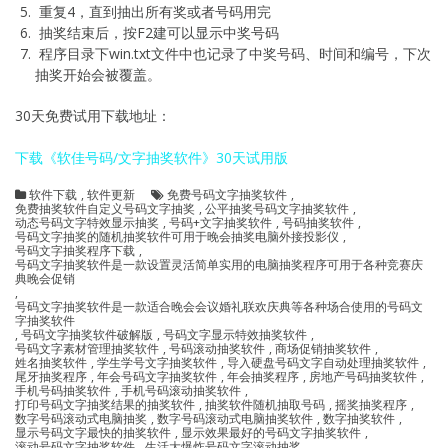
重复4，直到抽出所有奖或者号码用完
抽奖结束后，按F2建可以显示中奖号码
程序目录下win.txt文件中也记录了中奖号码、时间和编号，下次
抽奖开始会被覆盖。
30天免费试用下载地址：
下载《软佳号码/文字抽奖软件》30天试用版
软件下载
,
软件更新
免费号码文字抽奖软件
,
免费抽奖软件自定义号码文字抽奖
,
公平抽奖号码文字抽奖软件
,
动态号码文字特效显示抽奖
,
号码+文字抽奖软件
,
号码抽奖软件
,
号码文字抽奖的随机抽奖软件可用于晚会抽奖电脑外接投影仪
,
号码文字抽奖程序下载
,
号码文字抽奖软件是一款设置灵活简单实用的电脑抽奖程序可用于各种竞赛庆
典晚会促销
,
号码文字抽奖软件是一款适合晚会会议婚礼联欢庆典等各种场合使用的号码文
字抽奖软件
,
号码文字抽奖软件破解版
,
号码文字显示特效抽奖软件
,
号码文字素材管理抽奖软件
,
号码滚动抽奖软件
,
商场促销抽奖软件
,
姓名抽奖软件
,
学生学号文字抽奖软件
,
导入硬盘号码文字自动处理抽奖软件
,
尾牙抽奖程序
,
年会号码文字抽奖软件
,
年会抽奖程序
,
房地产号码抽奖软件
,
手机号码抽奖软件
,
手机号码滚动抽奖软件
,
打印号码文字抽奖结果的抽奖软件
,
抽奖软件随机抽取号码
,
摇奖抽奖程序
,
数字号码滚动式电脑抽奖
,
数字号码滚动式电脑抽奖软件
,
数字抽奖软件
,
显示号码文字最快的抽奖软件
,
显示效果最好的号码文字抽奖软件
,
滚动号码文字抽奖软件
,
生活大爆炸号码文字滚动抽奖
,