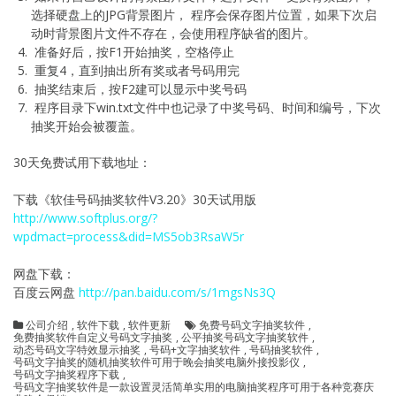
选择硬盘上的JPG背景图片， 程序会保存图片位置，如果下次启
动时背景图片文件不存在，会使用程序缺省的图片。
准备好后，按F1开始抽奖，空格停止
重复4，直到抽出所有奖或者号码用完
抽奖结束后，按F2建可以显示中奖号码
程序目录下win.txt文件中也记录了中奖号码、时间和编号，下次
抽奖开始会被覆盖。
30天免费试用下载地址：
下载《软佳号码抽奖软件V3.20》30天试用版
http://www.softplus.org/?
wpdmact=process&did=MS5ob3RsaW5r
网盘下载：
百度云网盘
http://pan.baidu.com/s/1mgsNs3Q
公司介绍
,
软件下载
,
软件更新
免费号码文字抽奖软件
,
免费抽奖软件自定义号码文字抽奖
,
公平抽奖号码文字抽奖软件
,
动态号码文字特效显示抽奖
,
号码+文字抽奖软件
,
号码抽奖软件
,
号码文字抽奖的随机抽奖软件可用于晚会抽奖电脑外接投影仪
,
号码文字抽奖程序下载
,
号码文字抽奖软件是一款设置灵活简单实用的电脑抽奖程序可用于各种竞赛庆