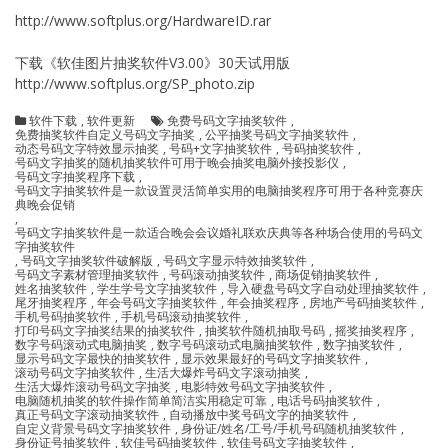
http://www.softplus.org/HardwareID.rar
下载《软佳图片抽奖软件V3.00》30天试用版
http://www.softplus.org/SP_photo.zip
软件下载
,
软件更新
免费号码文字抽奖软件
,
免费抽奖软件自定义号码文字抽奖
,
公平抽奖号码文字抽奖软件
,
动态号码文字特效显示抽奖
,
号码+文字抽奖软件
,
号码抽奖软件
,
号码文字抽奖的随机抽奖软件可用于晚会抽奖电脑外接投影仪
,
号码文字抽奖程序下载
,
号码文字抽奖软件是一款设置灵活简单实用的电脑抽奖程序可用于各种竞赛庆
典晚会促销
,
号码文字抽奖软件是一款适合晚会会议婚礼联欢庆典等各种场合使用的号码文
字抽奖软件
,
号码文字抽奖软件破解版
,
号码文字显示特效抽奖软件
,
号码文字素材管理抽奖软件
,
号码滚动抽奖软件
,
商场促销抽奖软件
,
姓名抽奖软件
,
学生学号文字抽奖软件
,
导入硬盘号码文字自动处理抽奖软件
,
尾牙抽奖程序
,
年会号码文字抽奖软件
,
年会抽奖程序
,
房地产号码抽奖软件
,
手机号码抽奖软件
,
手机号码滚动抽奖软件
,
打印号码文字抽奖结果的抽奖软件
,
抽奖软件随机抽取号码
,
摇奖抽奖程序
,
数字号码滚动式电脑抽奖
,
数字号码滚动式电脑抽奖软件
,
数字抽奖软件
,
显示号码文字最快的抽奖软件
,
显示效果最好的号码文字抽奖软件
,
滚动号码文字抽奖软件
,
生活大爆炸号码文字滚动抽奖
,
生活大爆炸滚动号码文字抽奖
,
电影特效号码文字抽奖软件
,
电脑随机抽奖的软件操作简单简洁实用稳定可靠
,
电话号码抽奖软件
,
真正号码文字滚动抽奖软件
,
自动播放中奖号码文字的抽奖软件
,
自定义背景号码文字抽奖软件
,
身份证/姓名/工号/手机号码随机抽奖软件
,
身份证号抽奖软件
,
软佳号码抽奖软件
,
软佳号码文字抽奖软件
,