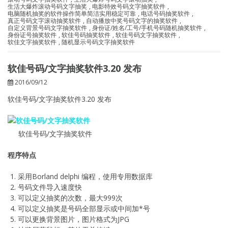
生活大爆炸滚动号码文字抽奖
,
电影特效号码文字抽奖软件
,
电脑随机抽奖的软件操作简单简洁实用稳定可靠
,
电话号码抽奖软件
,
真正号码文字滚动抽奖软件
,
自动播放中奖号码文字的抽奖软件
,
自定义背景号码文字抽奖软件
,
身份证/姓名/工号/手机号码随机抽奖软件
,
身份证号抽奖软件
,
软佳号码抽奖软件
,
软佳号码文字抽奖软件
,
软佳文字抽奖软件
,
随机显示号码文字抽奖软件
软佳号码/文字抽奖软件3.20 发布
2016/09/12
软佳号码/文字抽奖软件3.20 发布
软佳号码/文字抽奖软件
程序特点
采用Borland delphi 编程，使用专用数据库
号码文件导入速度快
可以定义抽奖的次数，最大999次
可以定义抽奖是号码全部显示或中间加*号
可以更换背景图片，图片格式为JPG