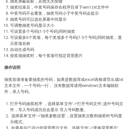
抽奖屏蔽鼠标，其他无关按键
抽奖结束后，中奖号码保存在程序目录下win1.txt文件中
中奖号码不会重复，抽奖号码小于中奖号码会提示
抽奖号码可以选在屏幕中间显示
可调整抽奖号码显示大小
可设置多个号码(1-5个号码)同时抽奖
可设最多6个奖项，每个奖项多个号码(1-5个号码)同时抽奖，显
示奖项名称
自动生成号码
按奖项抽奖时，每个奖项可指定背景图片
操作说明
抽奖前请准备要抽奖的号码，如果是数据库或excel表格请导出成txt
文本文件，一个号码一行， 没有数据库请用windows文本编辑软
件，录入号码。
打开号码抽奖程序 ，选择菜单’文件’->‘打开号码文件’,选中号码文
件，导入号码成功后会显示 导入号码数量。
选择菜单’文件’->‘抽奖参数设置’，设置抽奖次数和抽奖时号码显
示模式。
如果有自己设计的背景图片文件，选择’文件’->‘更换背景图片’，