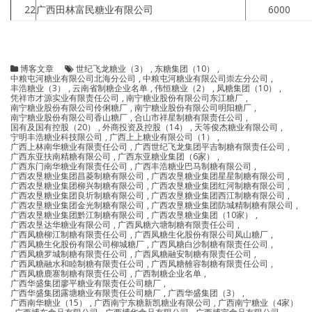
22
广西田林富民糖业有限公司
6000
博客文章
世纪飞龙糖业（3）
,
东糖集团（10）
,
中粮屯河糖业有限公司北海分公司
,
中粮屯河糖业有限公司崇左分公司
,
丰浩糖业（3）
,
云南省制糖企业名单
,
伟恒糖业（2）
,
凤糖集团（10）
,
凭祥市才源实业有限责任公司
,
南宁糖业股份有限公司东江糖厂
,
南宁糖业股份有限公司伶俐糖厂
,
南宁糖业股份有限公司明阳糖厂
,
南宁糖业股份有限公司香山糖厂
,
合山市祥星制糖有限责任公司
,
国有及国有控股（20）
,
外商投资及控股（14）
,
天等俊杰糖业有限公司
,
宁明丰浩糖业科技限公司
,
广西上上糖业有限公司（1）
,
广西上林南华糖业有限责任公司
,
广西世纪飞龙集团平吉制糖有限责任公司
,
广西东亚扶南精糖有限公司
,
广西东亚糖业集团（6家）
,
广西东门南华糖业有限责任公司
,
广西丰浩糖业巴马制糖有限公司
,
广西农垦糖业集团昌菱制糖有限公司
,
广西农垦糖业集团星星制糖有限公司
,
广西农垦糖业集团柳兴制糖有限公司
,
广西农垦糖业集团红河制糖有限公司
,
广西农垦糖业集团良圻制糖有限公司
,
广西农垦糖业集团西江制糖有限公司
,
广西农垦糖业集团金光制糖有限公司
,
广西农垦糖业集团防城精制糖有限公司
,
广西农垦糖业集团黔江制糖有限公司
,
广西农垦糖业集团（10家）
,
广西农垦达华糖业有限公司
,
广西凤糖六塘制糖有限责任公司
,
广西凤糖柳江制糖有限责任公司
,
广西凤糖生化股份有限公司凤山糖厂
,
广西凤糖生化股份有限公司柳城糖厂
,
广西凤糖白沙制糖有限责任公司
,
广西凤糖罗城制糖有限责任公司
,
广西凤糖融安制糖有限责任公司
,
广西凤糖融水和睦制糖有限责任公司
,
广西凤糖雒容制糖有限责任公司
,
广西凤糖鹿寨制糖有限责任公司
,
广西制糖企业名单
,
广西华盛集团廖平糖业有限责任公司糖厂
,
广西华盛集团露塘糖业有限责任公司糖厂
,
广西华盛集团（3）
,
广西南华糖业（15）
,
广西南宁东糖新凯糖业有限公司
,
广西南宁糖业（4家）