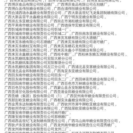
,
广西博东食品有限公司
,
广西博华食品有限公司
,
广西博宣食品有限公司
,
广西博庆食品有限公司怀远糖厂
,
广西博庆食品有限公司石别糖厂
,
广西博白县伟恒糖业有限公司
,
广西合浦伟恒糖业有限公司
,
广西合浦西场永鑫糖业有限责任公司
,
广西大新县世纪飞龙集团制糖有限公司
,
广西大新县雷平永鑫糖业有限公司
,
广西宁明东亚糖业有限公司
,
广西崇左东亚糖业有限公司
,
广西崇左市湘桂糖业有限公司
,
广西平果南华糖业有限责任公司
,
广西德保华宏糖业有限公司
,
广西忻城南华糖业有限责任公司忻城一厂
,
广西忻城南华糖业有限责任公司忻城二厂
,
广西扶南东亚糖业有限公司
,
广西来宾东糖凤凰有限公司
,
广西来宾东糖有限公司大塘糖厂
,
广西来宾东糖有限公司石塘糖厂
,
广西来宾东糖有限公司谢圩糖厂
,
广西来宾东糖桂宝有限公司
,
广西来宾东糖石龙有限公司
,
广西来宾东糖迁江有限公司
,
广西来宾永鑫小平阳糖业有限公司
,
广西来宾永鑫糖业有限公司
,
广西桂中糖厂
,
广西桂林东糖五洲糖业有限公司
,
广西永凯糖纸集团有限公司宾阳大桥分公司
,
广西永凯糖纸集团有限公司宾阳黎塘分公司
,
广西永凯糖纸集团有限公司左江分公司
,
广西浦北县安寨糖业有限公司
,
广西浦北县金和制糖有限公司
,
广西海棠东亚糖业有限公司
,
广西田东南华糖业有限责任公司田东一厂
,
广西田东南华糖业有限责任公司田东二厂
,
广西田林富民糖业有限公司
,
广西田阳南华糖业有限责任公司
,
广西百色市万林糖业有限公司
,
广西百色甘化股份有限公司
,
广西蒙山县永安制糖有限公司
,
广西贵港甘化股份有限公司
,
广西贵港金田糖业有限公司
,
广西贵糖（集团）股份有限公司（1）
,
广西贺州南华糖业有限责任公司
,
广西那彭欧亚糖业有限公司
,
广西都安永鑫糖业有限公司
,
广西金秀东达制糖有限责任公司
,
广西钦州市犀牛脚欧亚糖业有限公司
,
广西钦州市钦江欧亚糖业有限公司
,
广西陆屋欧亚糖业有限公司
,
广西隆安南华糖业有限责任公司南圩糖厂
,
广西隆安南华糖业有限责任公司那桐糖厂
,
广西靖西县世纪飞龙制糖有限责任公司
,
广西马山南华糖业有限责任公司
,
广西驮卢东亚糖业有限公司
,
广西龙州南华糖业有限责任公司霞秀糖厂
,
广西龙州南华糖业有限责任公司龙州二厂
,