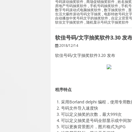
号码滚动抽奖软件
,
商场促销抽奖软件
,
姓名抽奖
房地产号码抽奖软件
,
手机号码抽奖软件
,
手机号
数字号码滚动式电脑抽奖软件
,
数字抽奖软件
,
显
生活大爆炸滚动号码文字抽奖
,
电影特效号码文
自动播放中奖号码文字的抽奖软件
,
自定义背景
软佳文字抽奖软件
,
随机显示号码文字抽奖软件
软佳号码/文字抽奖软件3.30 发
2018/12/14
软佳号码/文字抽奖软件3.20 发布
程序特点
采用Borland delphi 编程，使用专用
号码文件导入速度快
可以定义抽奖的次数，最大999次
可以定义抽奖是号码全部显示或中间加
可以更换背景图片，图片格式为JPG