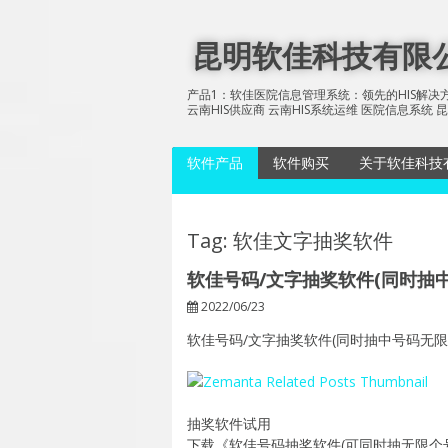
Skip
to
昆明软佳科技有限公司
content
产品1：软佳医院信息管理系统：领先的HIS解决方
云南HIS供应商 云南HIS系统运维 医院信息系
软件产品
软件购买
关于软佳科技
软佳医院信息管理系统
软佳影像存
统
软佳号码抽奖软件
Tag: 软佳文字抽奖软件
软佳电子病
软佳图片抽奖软件
软佳号码/文字抽奖软件(同时抽中号
软佳多媒体信息发布系
软佳多媒体
2022/06/23
统
统节目播放
软佳号码/文字抽奖软件(同时抽中号码无限) 
软佳糖业信息管理系统
（SoftPlus Sugar
Information System)
抽奖软件试用
下载《软佳号码抽奖软件(可同时抽无限个号