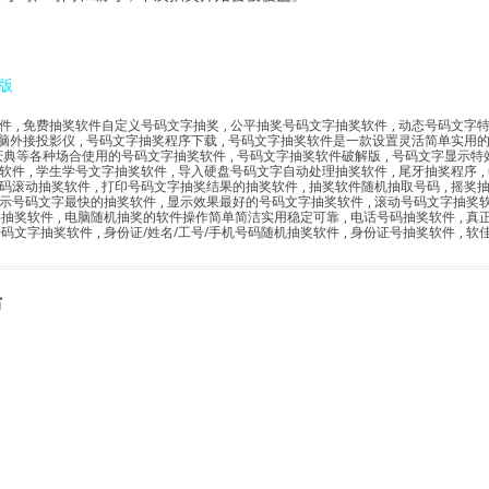
版
件
,
免费抽奖软件自定义号码文字抽奖
,
公平抽奖号码文字抽奖软件
,
动态号码文字
脑外接投影仪
,
号码文字抽奖程序下载
,
号码文字抽奖软件是一款设置灵活简单实用
庆典等各种场合使用的号码文字抽奖软件
,
号码文字抽奖软件破解版
,
号码文字显示特
软件
,
学生学号文字抽奖软件
,
导入硬盘号码文字自动处理抽奖软件
,
尾牙抽奖程序
,
码滚动抽奖软件
,
打印号码文字抽奖结果的抽奖软件
,
抽奖软件随机抽取号码
,
摇奖
示号码文字最快的抽奖软件
,
显示效果最好的号码文字抽奖软件
,
滚动号码文字抽奖
字抽奖软件
,
电脑随机抽奖的软件操作简单简洁实用稳定可靠
,
电话号码抽奖软件
,
真
号码文字抽奖软件
,
身份证/姓名/工号/手机号码随机抽奖软件
,
身份证号抽奖软件
,
软
布