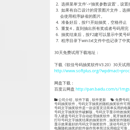
选择菜单’文件’->‘抽奖参数设置’，
如果有自己设计的背景图片文件，选择’
会使用程序缺省的图片。
准备好后，按F1开始抽奖，空格停止
重复4，直到抽出所有奖或者号码用完
抽奖结束后，按F2建可以显示中奖号
程序目录下win.txt文件中也记录
30天免费试用下载地址：
下载《软佳号码抽奖软件V3.20》30天试
http://www.softplus.org/?wpdmact=pr
网盘下载：
百度云网盘
http://pan.baidu.com/s/1m
公司介绍
,
软件下载
,
软件更新
免费号码
号码抽奖软件
,
号码文字抽奖的随机抽奖软件可
号码文字抽奖软件是一款设置灵活简单实用的电
号码文字抽奖软件破解版
,
号码文字显示特效抽
导入硬盘号码文字自动处理抽奖软件
,
尾牙抽奖
打印号码文字抽奖结果的抽奖软件
,
抽奖软件随
显示效果最好的号码文字抽奖软件
,
滚动号码文
电脑随机抽奖的软件操作简单简洁实用稳定可靠