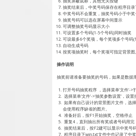
抽奖屏蔽鼠标，其他无关按键
抽奖结束后，中奖号码保存在程序目录下wi
中奖号码不会重复，抽奖号码小于中奖
抽奖号码可以选在屏幕中间显示
可调整抽奖号码显示大小
可设置多个号码(1-5个号码)同时抽奖
可设最多6个奖项，每个奖项多个号码(
自动生成号码
按奖项抽奖时，每个奖项可指定背景图
操作说明
抽奖前请准备要抽奖的号码，如果是数据库或
打开号码抽奖程序 ，选择菜单’文件’-
选择菜单’文件’->‘抽奖参数设置’，
如果有自己设计的背景图片文件，选择’
会使用程序缺省的图片。
准备好后，按F1开始抽奖，空格停止
重复4，直到抽出所有奖或者号码用完
抽奖结束后，按F2建可以显示中奖号
程序目录下win.txt文件中也记录