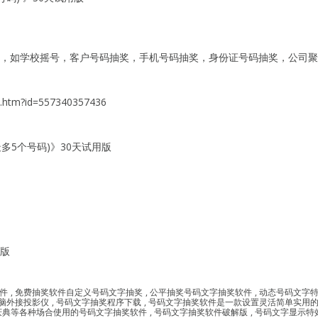
合，如学校摇号，客户号码抽奖，手机号码抽奖，身份证号码抽奖，公司
.htm?id=557340357436
最多5个号码)》30天试用版
用版
件
,
免费抽奖软件自定义号码文字抽奖
,
公平抽奖号码文字抽奖软件
,
动态号码文字
脑外接投影仪
,
号码文字抽奖程序下载
,
号码文字抽奖软件是一款设置灵活简单实用
庆典等各种场合使用的号码文字抽奖软件
,
号码文字抽奖软件破解版
,
号码文字显示特