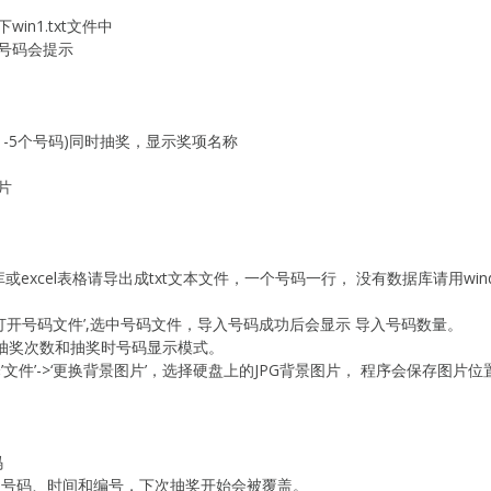
n1.txt文件中
号码会提示
1-5个号码)同时抽奖，显示奖项名称
片
excel表格请导出成txt文本文件，一个号码一行， 没有数据库请用wi
>‘打开号码文件’,选中号码文件，导入号码成功后会显示 导入号码数量。
设置抽奖次数和抽奖时号码显示模式。
文件’->‘更换背景图片’，选择硬盘上的JPG背景图片， 程序会保存图
码
了中奖号码、时间和编号，下次抽奖开始会被覆盖。