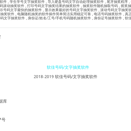
软件
,
学生学号文字抽奖软件
,
导入硬盘号码文字自动处理抽奖软件
,
尾牙抽奖程序
,
码滚动抽奖软件
,
打印号码文字抽奖结果的抽奖软件
,
抽奖软件随机抽取号码
,
摇奖
示号码文字最快的抽奖软件
,
显示效果最好的号码文字抽奖软件
,
滚动号码文字抽奖
字抽奖软件
,
电脑随机抽奖的软件操作简单简洁实用稳定可靠
,
电话号码抽奖软件
,
真
号码文字抽奖软件
,
身份证/姓名/工号/手机号码随机抽奖软件
,
身份证号抽奖软件
,
软
布
2018-2019 软佳号码/文字抽奖软件
数据库
*号