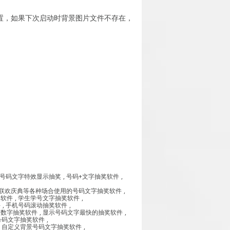
片位置，如果下次启动时背景图片文件不存在，
号码文字特效显示抽奖
,
号码+文字抽奖软件
,
联欢庆典等各种场合使用的号码文字抽奖软件
,
奖软件
,
学生学号文字抽奖软件
,
件
,
手机号码滚动抽奖软件
,
,
数字抽奖软件
,
显示号码文字最快的抽奖软件
,
号码文字抽奖软件
,
,
自定义背景号码文字抽奖软件
,