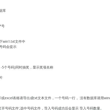
数据库
*号
n1.txt文件中
号码会提示
1-5个号码)同时抽奖，显示奖项名称
片
excel表格请导出成txt文本文件，一个号码一行， 没有数据库请用wi
>‘打开号码文件’,选中号码文件，导入号码成功后会显示 导入号码数量。