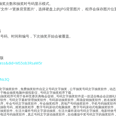
设置抽奖次数和抽奖时号码显示模式。
文件’->‘更换背景图片’，选择硬盘上的JPG背景图片， 程序会保存图
码
了中奖号码、时间和编号，下次抽奖开始会被覆盖。
用版
ocess&did=MS5ob3RsaW5r
gsNs3Q
文字抽奖软件
,
免费抽奖软件自定义号码文字抽奖
,
公平抽奖号码文字抽奖软件
,
动态
用于晚会抽奖电脑外接投影仪
,
号码文字抽奖程序下载
,
脑抽奖程序可用于各种竞赛庆典晚会促销
,
号码文字抽奖软件是一款适合晚会会议婚礼
奖软件
,
号码文字素材管理抽奖软件
,
号码滚动抽奖软件
,
商场促销抽奖软件
,
姓名抽
程序
,
年会号码文字抽奖软件
,
年会抽奖程序
,
房地产号码抽奖软件
,
手机号码抽奖软
机抽取号码
,
摇奖抽奖程序
,
数字号码滚动式电脑抽奖
,
数字号码滚动式电脑抽奖软件
字抽奖软件
,
生活大爆炸号码文字滚动抽奖
,
生活大爆炸滚动号码文字抽奖
,
电影特效
,
电话号码抽奖软件
,
真正号码文字滚动抽奖软件
,
自动播放中奖号码文字的抽奖软件