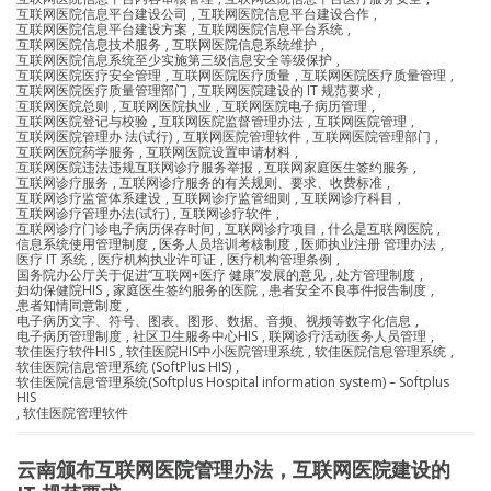
互联网医院信息平台建设公司
,
互联网医院信息平台建设合作
,
互联网医院信息平台建设方案
,
互联网医院信息平台系统
,
互联网医院信息技术服务
,
互联网医院信息系统维护
,
互联网医院信息系统至少实施第三级信息安全等级保护
,
互联网医院医疗安全管理
,
互联网医院医疗质量
,
互联网医院医疗质量管理
,
互联网医院医疗质量管理部门
,
互联网医院建设的 IT 规范要求
,
互联网医院总则
,
互联网医院执业
,
互联网医院电子病历管理
,
互联网医院登记与校验
,
互联网医院监督管理办法
,
互联网医院管理
,
互联网医院管理办 法(试行)
,
互联网医院管理软件
,
互联网医院管理部门
,
互联网医院药学服务
,
互联网医院设置申请材料
,
互联网医院违法违规互联网诊疗服务举报
,
互联网家庭医生签约服务
,
互联网诊疗服务
,
互联网诊疗服务的有关规则、要求、收费标准
,
互联网诊疗监管体系建设
,
互联网诊疗监管细则
,
互联网诊疗科目
,
互联网诊疗管理办法(试行)
,
互联网诊疗软件
,
互联网诊疗门诊电子病历保存时间
,
互联网诊疗项目
,
什么是互联网医院
,
信息系统使用管理制度
,
医务人员培训考核制度
,
医师执业注册 管理办法
,
医疗 IT 系统
,
医疗机构执业许可证
,
医疗机构管理条例
,
国务院办公厅关于促进“互联网+医疗 健康”发展的意见
,
处方管理制度
,
妇幼保健院HIS
,
家庭医生签约服务的医院
,
患者安全不良事件报告制度
,
患者知情同意制度
,
电子病历文字、符号、图表、图形、数据、音频、视频等数字化信息
,
电子病历管理制度
,
社区卫生服务中心HIS
,
联网诊疗活动医务人员管理
,
软佳医疗软件HIS
,
软佳医院HIS中小医院管理系统
,
软佳医院信息管理系统
,
软佳医院信息管理系统 (SoftPlus HIS)
,
软佳医院信息管理系统(Softplus Hospital information system) – Softplus
HIS
,
软佳医院管理软件
云南颁布互联网医院管理办法，互联网医院建设的