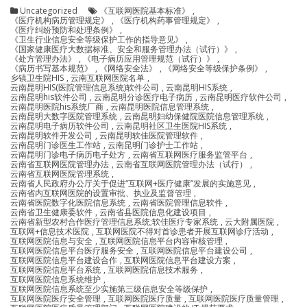
Uncategorized
《互联网医院基本标准》
,
《医疗机构病历管理规定》
,
《医疗机构药事管理规定》
,
《医疗纠纷预防和处理条例》
,
《卫生行业信息安全等级保护工作的指导意见》
,
《国家健康医疗大数据标准、安全和服务管理办法（试行）》
,
《处方管理办法》
,
《电子病历应用管理规范（试行）》
,
《病历书写基本规范》
,
《网络安全法》
,
《网络安全等级保护条例》
,
乡镇卫生院HIS
,
云南互联网医院名单
,
云南昆明HIS(医院管理信息系统)软件公司
,
云南昆明HIS系统
,
云南昆明his软件公司
,
云南昆明分诊医疗电子病历
,
云南昆明医疗软件公司
,
云南昆明医院his系统厂商
,
云南昆明医院信息管理系统
,
云南昆明大数字医院管理系统
,
云南昆明妇幼保健院医院信息管理系统
,
云南昆明电子病历软件公司
,
云南昆明社区卫生医院HIS系统
,
云南昆明软件开发公司
,
云南昆明软佳医院管理软件
,
云南昆明门诊医生工作站
,
云南昆明门诊护士工作站
,
云南昆明门诊电子病历电子处方
,
云南省互联网医疗服务监管平台
,
云南省互联网医院管理办法
,
云南省互联网医院管理办法（试行）
,
云南省互联网医院管理系统
,
云南省人民政府办公厅关于促进“互联网+医疗健康”发展的实施意见
,
云南省内互联网医院的设置审批、执业及监督管理
,
云南省医院数字化医院信息系统
,
云南省医院管理信息软件
,
云南省卫生健康委软件
,
云南省县医院信息化建设项目
,
云南省新型农村合作医疗管理信息系统;软佳医疗专家系统
,
云大附属医院
,
互联网+信息技术医院
,
互联网医院不得对首诊患者开展互联网诊疗活动
,
互联网医院信息与安全
,
互联网医院信息平台内容审核管理
,
互联网医院信息平台医疗服务安全
,
互联网医院信息平台建设公司
,
互联网医院信息平台建设合作
,
互联网医院信息平台建设方案
,
互联网医院信息平台系统
,
互联网医院信息技术服务
,
互联网医院信息系统维护
,
互联网医院信息系统至少实施第三级信息安全等级保护
,
互联网医院医疗安全管理
,
互联网医院医疗质量
,
互联网医院医疗质量管理
,