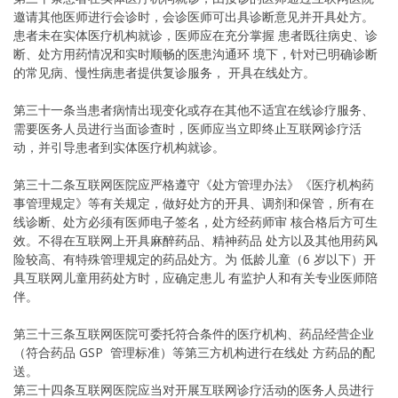
邀请其他医师进行会诊时，会诊医师可出具诊断意见并开具处方。
患者未在实体医疗机构就诊，医师应在充分掌握 患者既往病史、诊
断、处方用药情况和实时顺畅的医患沟通环 境下，针对已明确诊断
的常见病、慢性病患者提供复诊服务， 开具在线处方。
第三十一条当患者病情出现变化或存在其他不适宜在线诊疗服务、
需要医务人员进行当面诊查时，医师应当立即终止互联网诊疗活
动，并引导患者到实体医疗机构就诊。
第三十二条互联网医院应严格遵守《处方管理办法》《医疗机构药
事管理规定》等有关规定，做好处方的开具、调剂和保管，所有在
线诊断、处方必须有医师电子签名，处方经药师审 核合格后方可生
效。不得在互联网上开具麻醉药品、精神药品 处方以及其他用药风
险较高、有特殊管理规定的药品处方。为 低龄儿童（6 岁以下）开
具互联网儿童用药处方时，应确定患儿 有监护人和有关专业医师陪
伴。
第三十三条互联网医院可委托符合条件的医疗机构、药品经营企业
（符合药品 GSP 管理标准）等第三方机构进行在线处 方药品的配
送。
第三十四条互联网医院应当对开展互联网诊疗活动的医务人员进行