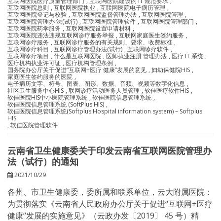
互联网医院医疗质量管理部门
,
互联网医院建设的 IT 规范要求
,
互联网医院总则
,
互联网医院执业
,
互联网医院电子病历管理
,
互联网医院登记与校验
,
互联网医院监督管理办法
,
互联网医院管理
,
互联网医院管理办 法(试行)
,
互联网医院管理软件
,
互联网医院管理部门
,
互联网医院药学服务
,
互联网医院设置申请材料
,
互联网医院违法违规互联网诊疗服务举报
,
互联网家庭医生签约服务
,
互联网诊疗服务
,
互联网诊疗服务的有关规则、要求、收费标准
,
互联网诊疗科目
,
互联网诊疗管理办法(试行)
,
互联网诊疗软件
,
互联网诊疗项目
,
什么是互联网医院
,
医师执业注册 管理办法
,
医疗 IT 系统
,
医疗机构执业许可证
,
医疗机构管理条例
,
国务院办公厅关于促进“互联网+医疗 健康”发展的意见
,
妇幼保健院HIS
,
家庭医生签约服务的医院
,
电子病历文字、符号、图表、图形、数据、音频、视频等数字化信息
,
社区卫生服务中心HIS
,
联网诊疗活动医务人员管理
,
软佳医疗软件HIS
,
软佳医院HIS中小医院管理系统
,
软佳医院信息管理系统
,
软佳医院信息管理系统 (SoftPlus HIS)
,
软佳医院信息管理系统(Softplus Hospital information system) – Softplus
HIS
,
软佳医院管理软件
云南省卫生健康委关于印发云南省互联网医院管理办
法（试行）的通知
2021/10/29
各州、市卫生健康委，委所属和联系单位，云大附属医院：
为贯彻落实《云南省人民政府办公厅关于促进“互联网+医疗
健康”发展的实施意见》（云政办发〔2019〕 45 号）精