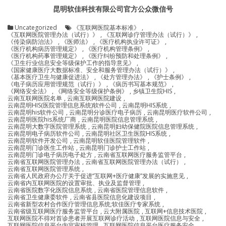
昆明软佳科技有限公司官方公众微信号
Uncategorized
《互联网医院基本标准》
,
《互联网医院管理办法（试行）》
,
《互联网诊疗管理办法（试行）》
,
《传染病防治法》
,
《医师法》
,
《医疗机构执业许可证》
,
《医疗机构病历管理规定》
,
《医疗机构管理条例》
,
《医疗机构药事管理规定》
,
《医疗纠纷预防和处理条例》
,
《卫生行业信息安全等级保护工作的指导意见》
,
《国家健康医疗大数据标准、安全和服务管理办法（试行）》
,
《基本医疗卫生与健康促进法》
,
《处方管理办法》
,
《护士条例》
,
《电子病历应用管理规范（试行）》
,
《病历书写基本规范》
,
《网络安全法》
,
《网络安全等级保护条例》
,
乡镇卫生院HIS
,
云南互联网医院名单
,
云南互联网医院建设
,
云南昆明HIS(医院管理信息系统)软件公司
,
云南昆明HIS系统
,
云南昆明his软件公司
,
云南昆明分诊医疗电子病历
,
云南昆明医疗软件公司
,
云南昆明医院his系统厂商
,
云南昆明医院信息管理系统
,
云南昆明大数字医院管理系统
,
云南昆明妇幼保健院医院信息管理系统
,
云南昆明电子病历软件公司
,
云南昆明社区卫生医院HIS系统
,
云南昆明软件开发公司
,
云南昆明软佳医院管理软件
,
云南昆明门诊医生工作站
,
云南昆明门诊护士工作站
,
云南昆明门诊电子病历电子处方
,
云南省互联网医疗服务监管平台
,
云南省互联网医院管理办法
,
云南省互联网医院管理办法（试行）
,
云南省互联网医院管理系统
,
云南省人民政府办公厅关于促进“互联网+医疗健康”发展的实施意见
,
云南省内互联网医院的设置审批、执业及监督管理
,
云南省医院数字化医院信息系统
,
云南省医院管理信息软件
,
云南省卫生健康委软件
,
云南省县医院信息化建设项目
,
云南省新型农村合作医疗管理信息系统;软佳医疗专家系统
,
云南省级互联网医疗服务监管平台
,
云大附属医院
,
互联网+信息技术医院
,
互联网医院不得对首诊患者开展互联网诊疗活动
,
互联网医院信息与安全
,
互联网医院信息平台内容审核管理
,
互联网医院信息平台医疗服务安全
,