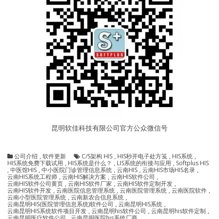
昆明软佳科技有限公司官方公众微信号
公司介绍
,
软件更新
C/S架构 HIS
,
HIS秒开电子处方笺
,
HIS系统
,
HIS系统免费下载试用
,
HIS系统是什么？
,
LIS系统的衔接与应用
,
Softplus HIS
,
中医馆HIS
,
中小医院门诊管理信息系统
,
云南HIS
,
云南HIS市场HIS名录
,
云南HIS系统工程师
,
云南HIS解决方案
,
云南HIS软件公司
,
云南HIS软件公司黄页
,
云南HIS软件厂家
,
云南HIS软件定制开发
,
云南HIS软件开发
,
云南医院信息管理系统
,
云南医院管理系统
,
云南医院软件
,
云南小型医院管理系统
,
云南新农合信息系统
,
云南昆明HIS(医院管理信息系统)软件公司
,
云南昆明HIS系统
,
云南昆明HIS系统软件项目开发
,
云南昆明his软件公司
,
云南昆明his软件定制
,
云南昆明医疗软件公司
,
云南昆明医院his系统厂商
,