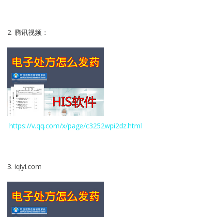
2. 腾讯视频：
https://v.qq.com/x/page/c3252wpi2dz.html
3. iqiyi.com