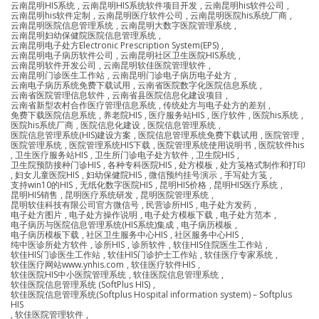
云南昆明HIS系统
,
云南昆明HIS系统软件项目开发
,
云南昆明his软件公司
,
云南昆明his软件定制
,
云南昆明医疗软件公司
,
云南昆明医院his系统厂商
,
云南昆明医院信息管理系统
,
云南昆明大数字医院管理系统
,
云南昆明妇幼保健院医院信息管理系统
,
云南昆明电子处方Electronic Prescription System(EPS)
,
云南昆明电子病历软件公司
,
云南昆明社区卫生医院HIS系统
,
云南昆明软件开发公司
,
云南昆明软佳医院管理软件
,
云南昆明门诊医生工作站
,
云南昆明门诊电子病历电子处方
,
云南电子病历系统免费下载试用
,
云南省医院数字化医院信息系统
,
云南省医院管理信息软件
,
云南省县医院信息化建设项目
,
云南省新型农村合作医疗管理信息系统
,
传统处方与电子处方的差别
,
免费下载医院信息系统
,
养老院HIS
,
医疗服务站HIS
,
医疗软件
,
医院his系统
,
医院his系统厂商
,
医院信息化建设
,
医院信息管理系统
,
医院信息管理系统(HIS)建设方案
,
医院信息管理系统免费下载试用
,
医院管理
,
医院管理系统
,
医院管理系统HIS下载
,
医院管理系统使用说明书
,
医院软件his
,
卫生医疗服务站HIS
,
卫生所门诊电子处方软件
,
卫生院HIS
,
卫生院预防接种门诊HIS
,
各种专科医院HIS
,
处方模板
,
处方笺格式制作和打印
,
妇女儿童医院HIS
,
妇幼保健院HIS
,
微信预约挂号演示
,
手写处方笺
,
支持win10的HIS
,
无纸化数字医院HIS
,
昆明HIS价格
,
昆明HIS医疗系统
,
昆明HIS销售
,
昆明医疗系统研发
,
昆明医院管理系统
,
昆明软佳科技有限公司官方微信号
,
民营诊所HIS
,
电子处方发药
,
电子处方图片
,
电子处方操作说明
,
电子处方模板下载
,
电子处方范本
,
电子病历与医院信息管理系统(HIS系统)集成
,
电子病历模板
,
电子病历模板下载
,
社区卫生服务中心HIS
,
社区服务中心HIS
,
纯中医诊所处方软件
,
诊所HIS
,
诊所软件
,
软佳HIS住院医生工作站
,
软佳HIS门诊医生工作站
,
软佳HIS门诊护士工作站
,
软佳医疗专家系统
,
软佳医疗网站www.ynhis.com
,
软佳医疗软件HIS
,
软佳医院HIS中小医院管理系统
,
软佳医院信息管理系统
,
软佳医院信息管理系统 (SoftPlus HIS)
,
软佳医院信息管理系统(Softplus Hospital information system) – Softplus
HIS
,
软佳医院管理软件
,