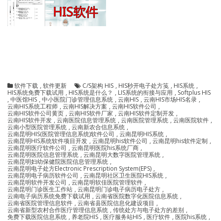
软件下载
,
软件更新
C/S架构 HIS
,
HIS秒开电子处方笺
,
HIS系统
,
HIS系统免费下载试用
,
HIS系统是什么？
,
LIS系统的衔接与应用
,
Softplus HIS
,
中医馆HIS
,
中小医院门诊管理信息系统
,
云南HIS
,
云南HIS市场HIS名录
,
云南HIS系统工程师
,
云南HIS解决方案
,
云南HIS软件公司
,
云南HIS软件公司黄页
,
云南HIS软件厂家
,
云南HIS软件定制开发
,
云南HIS软件开发
,
云南医院信息管理系统
,
云南医院管理系统
,
云南医院软件
,
云南小型医院管理系统
,
云南新农合信息系统
,
云南昆明HIS(医院管理信息系统)软件公司
,
云南昆明HIS系统
,
云南昆明HIS系统软件项目开发
,
云南昆明his软件公司
,
云南昆明his软件定制
,
云南昆明医疗软件公司
,
云南昆明医院his系统厂商
,
云南昆明医院信息管理系统
,
云南昆明大数字医院管理系统
,
云南昆明妇幼保健院医院信息管理系统
,
云南昆明电子处方Electronic Prescription System(EPS)
,
云南昆明电子病历软件公司
,
云南昆明社区卫生医院HIS系统
,
云南昆明软件开发公司
,
云南昆明软佳医院管理软件
,
云南昆明门诊医生工作站
,
云南昆明门诊电子病历电子处方
,
云南电子病历系统免费下载试用
,
云南省医院数字化医院信息系统
,
云南省医院管理信息软件
,
云南省县医院信息化建设项目
,
云南省新型农村合作医疗管理信息系统
,
传统处方与电子处方的差别
,
免费下载医院信息系统
,
养老院HIS
,
医疗服务站HIS
,
医疗软件
,
医院his系统
,