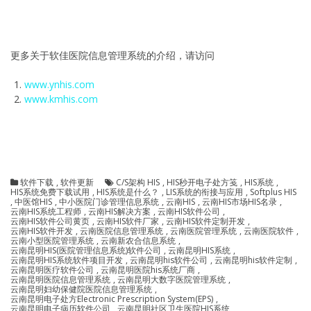
更多关于软佳医院信息管理系统的介绍，请访问
www.ynhis.com
www.kmhis.com
软件下载
,
软件更新
C/S架构 HIS
,
HIS秒开电子处方笺
,
HIS系统
,
HIS系统免费下载试用
,
HIS系统是什么？
,
LIS系统的衔接与应用
,
Softplus HIS
,
中医馆HIS
,
中小医院门诊管理信息系统
,
云南HIS
,
云南HIS市场HIS名录
,
云南HIS系统工程师
,
云南HIS解决方案
,
云南HIS软件公司
,
云南HIS软件公司黄页
,
云南HIS软件厂家
,
云南HIS软件定制开发
,
云南HIS软件开发
,
云南医院信息管理系统
,
云南医院管理系统
,
云南医院软件
,
云南小型医院管理系统
,
云南新农合信息系统
,
云南昆明HIS(医院管理信息系统)软件公司
,
云南昆明HIS系统
,
云南昆明HIS系统软件项目开发
,
云南昆明his软件公司
,
云南昆明his软件定制
,
云南昆明医疗软件公司
,
云南昆明医院his系统厂商
,
云南昆明医院信息管理系统
,
云南昆明大数字医院管理系统
,
云南昆明妇幼保健院医院信息管理系统
,
云南昆明电子处方Electronic Prescription System(EPS)
,
云南昆明电子病历软件公司
,
云南昆明社区卫生医院HIS系统
,