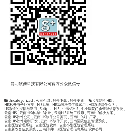
昆明软佳科技有限公司官方公众微信号
Uncategorized
,
公司介绍
,
软件下载
,
软件更新
C/S架构 HIS
,
HIS秒开电子处方笺
,
HIS系统
,
HIS系统免费下载试用
,
HIS系统是什么？
,
LIS系统的衔接与应用
,
Softplus HIS
,
中医馆HIS
,
中小医院门诊管理信息系统
,
云南HIS
,
云南HIS市场HIS名录
,
云南HIS系统工程师
,
云南HIS解决方案
,
云南HIS软件公司
,
云南HIS软件公司黄页
,
云南HIS软件厂家
,
云南HIS软件定制开发
,
云南HIS软件开发
,
云南医院信息管理系统
,
云南医院管理系统
,
云南医院软件
,
云南小型医院管理系统
,
云南新农合信息系统
,
云南昆明HIS(医院管理信息系统)软件公司
,