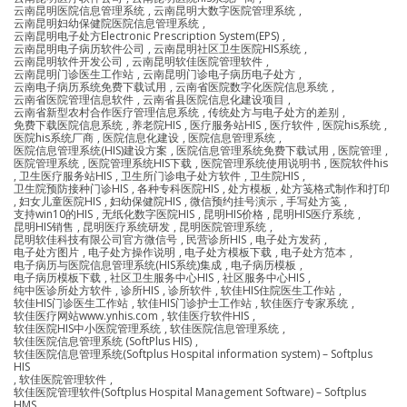
云南昆明医院信息管理系统
,
云南昆明大数字医院管理系统
,
云南昆明妇幼保健院医院信息管理系统
,
云南昆明电子处方Electronic Prescription System(EPS)
,
云南昆明电子病历软件公司
,
云南昆明社区卫生医院HIS系统
,
云南昆明软件开发公司
,
云南昆明软佳医院管理软件
,
云南昆明门诊医生工作站
,
云南昆明门诊电子病历电子处方
,
云南电子病历系统免费下载试用
,
云南省医院数字化医院信息系统
,
云南省医院管理信息软件
,
云南省县医院信息化建设项目
,
云南省新型农村合作医疗管理信息系统
,
传统处方与电子处方的差别
,
免费下载医院信息系统
,
养老院HIS
,
医疗服务站HIS
,
医疗软件
,
医院his系统
,
医院his系统厂商
,
医院信息化建设
,
医院信息管理系统
,
医院信息管理系统(HIS)建设方案
,
医院信息管理系统免费下载试用
,
医院管理
,
医院管理系统
,
医院管理系统HIS下载
,
医院管理系统使用说明书
,
医院软件his
,
卫生医疗服务站HIS
,
卫生所门诊电子处方软件
,
卫生院HIS
,
卫生院预防接种门诊HIS
,
各种专科医院HIS
,
处方模板
,
处方笺格式制作和打印
,
妇女儿童医院HIS
,
妇幼保健院HIS
,
微信预约挂号演示
,
手写处方笺
,
支持win10的HIS
,
无纸化数字医院HIS
,
昆明HIS价格
,
昆明HIS医疗系统
,
昆明HIS销售
,
昆明医疗系统研发
,
昆明医院管理系统
,
昆明软佳科技有限公司官方微信号
,
民营诊所HIS
,
电子处方发药
,
电子处方图片
,
电子处方操作说明
,
电子处方模板下载
,
电子处方范本
,
电子病历与医院信息管理系统(HIS系统)集成
,
电子病历模板
,
电子病历模板下载
,
社区卫生服务中心HIS
,
社区服务中心HIS
,
纯中医诊所处方软件
,
诊所HIS
,
诊所软件
,
软佳HIS住院医生工作站
,
软佳HIS门诊医生工作站
,
软佳HIS门诊护士工作站
,
软佳医疗专家系统
,
软佳医疗网站www.ynhis.com
,
软佳医疗软件HIS
,
软佳医院HIS中小医院管理系统
,
软佳医院信息管理系统
,
软佳医院信息管理系统 (SoftPlus HIS)
,
软佳医院信息管理系统(Softplus Hospital information system) – Softplus
HIS
,
软佳医院管理软件
,
软佳医院管理软件(Softplus Hospital Management Software) – Softplus
HMS