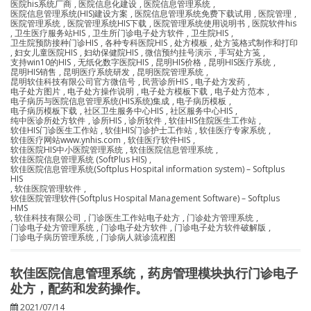
医院his系统厂商
,
医院信息化建设
,
医院信息管理系统
,
医院信息管理系统(HIS)建设方案
,
医院信息管理系统免费下载试用
,
医院管理
,
医院管理系统
,
医院管理系统HIS下载
,
医院管理系统使用说明书
,
医院软件his
,
卫生医疗服务站HIS
,
卫生所门诊电子处方软件
,
卫生院HIS
,
卫生院预防接种门诊HIS
,
各种专科医院HIS
,
处方模板
,
处方笺格式制作和打印
,
妇女儿童医院HIS
,
妇幼保健院HIS
,
微信预约挂号演示
,
手写处方笺
,
支持win10的HIS
,
无纸化数字医院HIS
,
昆明HIS价格
,
昆明HIS医疗系统
,
昆明HIS销售
,
昆明医疗系统研发
,
昆明医院管理系统
,
昆明软佳科技有限公司官方微信号
,
民营诊所HIS
,
电子处方发药
,
电子处方图片
,
电子处方操作说明
,
电子处方模板下载
,
电子处方范本
,
电子病历与医院信息管理系统(HIS系统)集成
,
电子病历模板
,
电子病历模板下载
,
社区卫生服务中心HIS
,
社区服务中心HIS
,
纯中医诊所处方软件
,
诊所HIS
,
诊所软件
,
软佳HIS住院医生工作站
,
软佳HIS门诊医生工作站
,
软佳HIS门诊护士工作站
,
软佳医疗专家系统
,
软佳医疗网站www.ynhis.com
,
软佳医疗软件HIS
,
软佳医院HIS中小医院管理系统
,
软佳医院信息管理系统
,
软佳医院信息管理系统 (SoftPlus HIS)
,
软佳医院信息管理系统(Softplus Hospital information system) – Softplus
HIS
,
软佳医院管理软件
,
软佳医院管理软件(Softplus Hospital Management Software) – Softplus
HMS
,
软佳科技有限公司
,
门诊医生工作站电子处方
,
门诊处方管理系统
,
门诊电子处方管理系统
,
门诊电子处方软件
,
门诊电子处方软件破解版
,
门诊电子病历管理系统
,
门诊病人就诊流程图
软佳医院信息管理系统，药房管理模块执行门诊电子
处方，配药和发药操作。
2021/07/14