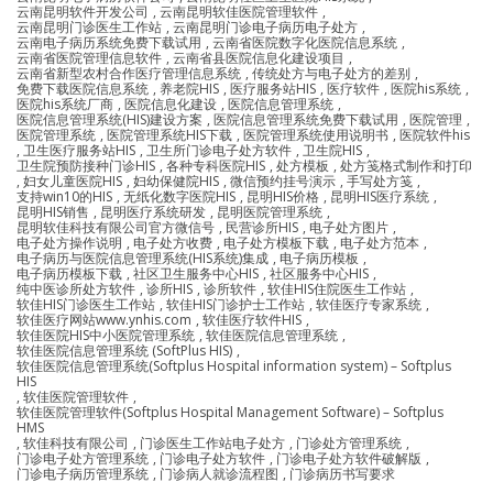
云南昆明软件开发公司
,
云南昆明软佳医院管理软件
,
云南昆明门诊医生工作站
,
云南昆明门诊电子病历电子处方
,
云南电子病历系统免费下载试用
,
云南省医院数字化医院信息系统
,
云南省医院管理信息软件
,
云南省县医院信息化建设项目
,
云南省新型农村合作医疗管理信息系统
,
传统处方与电子处方的差别
,
免费下载医院信息系统
,
养老院HIS
,
医疗服务站HIS
,
医疗软件
,
医院his系统
,
医院his系统厂商
,
医院信息化建设
,
医院信息管理系统
,
医院信息管理系统(HIS)建设方案
,
医院信息管理系统免费下载试用
,
医院管理
,
医院管理系统
,
医院管理系统HIS下载
,
医院管理系统使用说明书
,
医院软件his
,
卫生医疗服务站HIS
,
卫生所门诊电子处方软件
,
卫生院HIS
,
卫生院预防接种门诊HIS
,
各种专科医院HIS
,
处方模板
,
处方笺格式制作和打印
,
妇女儿童医院HIS
,
妇幼保健院HIS
,
微信预约挂号演示
,
手写处方笺
,
支持win10的HIS
,
无纸化数字医院HIS
,
昆明HIS价格
,
昆明HIS医疗系统
,
昆明HIS销售
,
昆明医疗系统研发
,
昆明医院管理系统
,
昆明软佳科技有限公司官方微信号
,
民营诊所HIS
,
电子处方图片
,
电子处方操作说明
,
电子处方收费
,
电子处方模板下载
,
电子处方范本
,
电子病历与医院信息管理系统(HIS系统)集成
,
电子病历模板
,
电子病历模板下载
,
社区卫生服务中心HIS
,
社区服务中心HIS
,
纯中医诊所处方软件
,
诊所HIS
,
诊所软件
,
软佳HIS住院医生工作站
,
软佳HIS门诊医生工作站
,
软佳HIS门诊护士工作站
,
软佳医疗专家系统
,
软佳医疗网站www.ynhis.com
,
软佳医疗软件HIS
,
软佳医院HIS中小医院管理系统
,
软佳医院信息管理系统
,
软佳医院信息管理系统 (SoftPlus HIS)
,
软佳医院信息管理系统(Softplus Hospital information system) – Softplus
HIS
,
软佳医院管理软件
,
软佳医院管理软件(Softplus Hospital Management Software) – Softplus
HMS
,
软佳科技有限公司
,
门诊医生工作站电子处方
,
门诊处方管理系统
,
门诊电子处方管理系统
,
门诊电子处方软件
,
门诊电子处方软件破解版
,
门诊电子病历管理系统
,
门诊病人就诊流程图
,
门诊病历书写要求