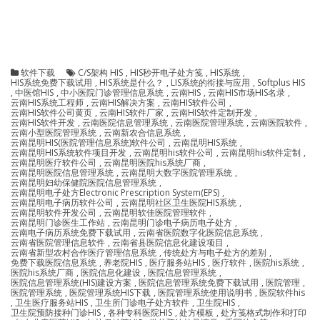
软件下载
C/S架构 HIS
,
HIS秒开电子处方笺
,
HIS系统
,
HIS系统免费下载试用
,
HIS系统是什么？
,
LIS系统的衔接与应用
,
Softplus HIS
,
中医馆HIS
,
中小医院门诊管理信息系统
,
云南HIS
,
云南HIS市场HIS名录
,
云南HIS系统工程师
,
云南HIS解决方案
,
云南HIS软件公司
,
云南HIS软件公司黄页
,
云南HIS软件厂家
,
云南HIS软件定制开发
,
云南HIS软件开发
,
云南医院信息管理系统
,
云南医院管理系统
,
云南医院软件
,
云南小型医院管理系统
,
云南新农合信息系统
,
云南昆明HIS(医院管理信息系统)软件公司
,
云南昆明HIS系统
,
云南昆明HIS系统软件项目开发
,
云南昆明his软件公司
,
云南昆明his软件定制
,
云南昆明医疗软件公司
,
云南昆明医院his系统厂商
,
云南昆明医院信息管理系统
,
云南昆明大数字医院管理系统
,
云南昆明妇幼保健院医院信息管理系统
,
云南昆明电子处方Electronic Prescription System(EPS)
,
云南昆明电子病历软件公司
,
云南昆明社区卫生医院HIS系统
,
云南昆明软件开发公司
,
云南昆明软佳医院管理软件
,
云南昆明门诊医生工作站
,
云南昆明门诊电子病历电子处方
,
云南电子病历系统免费下载试用
,
云南省医院数字化医院信息系统
,
云南省医院管理信息软件
,
云南省县医院信息化建设项目
,
云南省新型农村合作医疗管理信息系统
,
传统处方与电子处方的差别
,
免费下载医院信息系统
,
养老院HIS
,
医疗服务站HIS
,
医疗软件
,
医院his系统
,
医院his系统厂商
,
医院信息化建设
,
医院信息管理系统
,
医院信息管理系统(HIS)建设方案
,
医院信息管理系统免费下载试用
,
医院管理
,
医院管理系统
,
医院管理系统HIS下载
,
医院管理系统使用说明书
,
医院软件his
,
卫生医疗服务站HIS
,
卫生所门诊电子处方软件
,
卫生院HIS
,
卫生院预防接种门诊HIS
,
各种专科医院HIS
,
处方模板
,
处方笺格式制作和打印