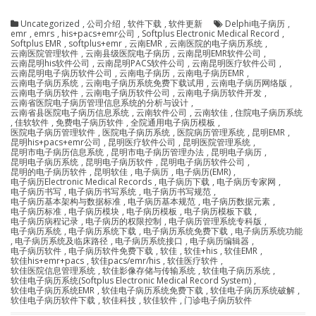
Uncategorized
,
公司介绍
,
软件下载
,
软件更新
Delphi电子病历
,
emr
,
emrs
,
his+pacs+emr公司
,
Softplus Electronic Medical Record
,
Softplus EMR
,
softplus+emr
,
云南EMR
,
云南医院的电子病历系统
,
云南医院管理软件
,
云南县级医院电子病历
,
云南昆明EMR软件公司
,
云南昆明his软件公司
,
云南昆明PACS软件公司
,
云南昆明医疗软件公司
,
云南昆明电子病历软件公司
,
云南电子病历
,
云南电子病历EMR
,
云南电子病历系统
,
云南电子病历系统免费下载试用
,
云南电子病历网络版
,
云南电子病历软件
,
云南电子病历软件公司
,
云南电子病历软件开发
,
云南省医院电子病历管理信息系统的分析与设计
,
云南省县医院电子病历信息系统
,
云南软件公司
,
云南软佳
,
住院电子病历系统
,
佳软软件
,
免费电子病历软件
,
全院通用电子病历模板
,
医院电子病历管理软件
,
医院电子病历系统
,
医院病历管理系统
,
昆明EMR
,
昆明his+pacs+emr公司
,
昆明医疗软件公司
,
昆明医院管理系统
,
昆明市电子病历信息系统
,
昆明市电子病历管理办法
,
昆明电子病历
,
昆明电子病历系统
,
昆明电子病历软件
,
昆明电子病历软件公司
,
昆明的电子病历软件
,
昆明软佳
,
电子病历
,
电子病历(EMR)
,
电子病历Electronic Medical Records
,
电子病历下载
,
电子病历专家网
,
电子病历书写
,
电子病历书写系统
,
电子病历书写规范
,
电子病历基本架构与数据标准
,
电子病历基本规范
,
电子病历数据元素
,
电子病历标准
,
电子病历模块
,
电子病历模板
,
电子病历模板下载
,
电子病历病程记录
,
电子病历的权限控制
,
电子病历管理系统专科版
,
电子病历系统
,
电子病历系统下载
,
电子病历系统免费下载
,
电子病历系统功能
,
电子病历系统及临床路径
,
电子病历系统接口
,
电子病历编辑器
,
电子病历软件
,
电子病历软件免费下载
,
软佳
,
软佳+his
,
软佳EMR
,
软佳his+emr+pacs
,
软佳pacs/emr/his
,
软佳医疗软件
,
软佳医院信息管理系统
,
软佳影像存储与传输系统
,
软佳电子病历系统
,
软佳电子病历系统(Softplus Electronic Medical Record System)
,
软佳电子病历系统EMR
,
软佳电子病历系统免费下载
,
软佳电子病历系统破解
,
软佳电子病历软件下载
,
软佳科技
,
软佳软件
,
门诊电子病历软件