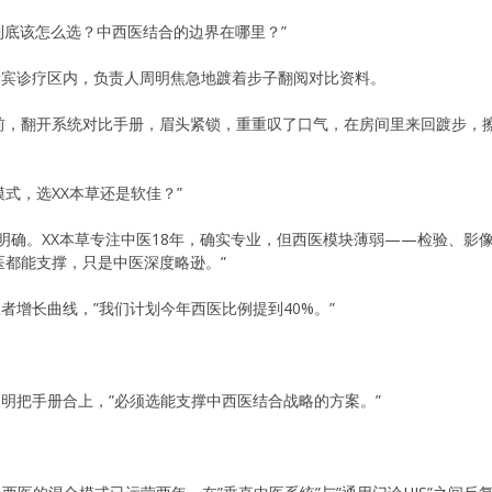
到底该怎么选？中西医结合的边界在哪里？”
贵宾诊疗区内，负责人周明焦急地踱着步子翻阅对比资料。
前，翻开系统对比手册，眉头紧锁，重重叹了口气，在房间里来回踱步，
模式，选XX本草还是软佳？”
明确。XX本草专注中医18年，确实专业，但西医模块薄弱——检验、影像
都能支撑，只是中医深度略逊。”
者增长曲线，”我们计划今年西医比例提到40%。”
周明把手册合上，”必须选能支撑中西医结合战略的方案。”