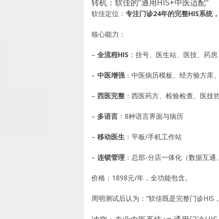
转机：软佳的”通用HIS+中医适配”
软佳定位：
专注门诊24年的完整HIS系
核心能力：
–
全流程HIS
：挂号、医生站、医技、药房
–
中医增强
：中医病历模板、经方验方库
–
西医完整
：西医药方、检验检查、医技协
–
多语言
：8种语言界面与病历
–
移动医生
：平板/手机工作站
–
连锁管理
：总部-分店一体化（数据互通
价格：1898元/年，全功能包含。
周明测试后认为：”软佳既是完整门诊HIS