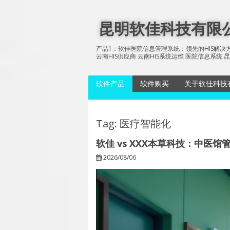
Skip
to
昆明软佳科技有限公司
content
产品1：软佳医院信息管理系统：领先的HIS解决方
云南HIS供应商 云南HIS系统运维 医院信息系
软件产品
软件购买
关于软佳科技
软佳医院信息管理系统
软佳影像存
统
软佳号码抽奖软件
Tag: 医疗智能化
软佳电子病
软佳图片抽奖软件
软佳 vs XXX本草科技：中医
软佳多媒体信息发布系
软佳多媒体
2026/08/06
统
统节目播放
软佳糖业信息管理系统
（SoftPlus Sugar
Information System)