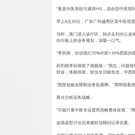
“垂直中医系统与通用HIS，混合型中医馆
早上8点30分，广东广州越秀区某中医馆
当时，推门进入诊疗区，快步走到办公桌
向白板上的业务规划，深吸一口气。
“李药师，你说我们70%中医+30%西医的
药剂师李药师推了推眼镜：”周总，问题很
转诊，体验很差。软佳全功能包含，中西医
“西医短板会限制业务拓展啊。”周明指着患
再次分析业务战略。
“不能只看中医专业度而忽略整体发展。”
这场选型讨论后来被软佳顾问记录在案。