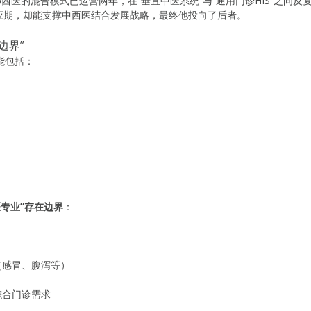
0%西医的混合模式已运营两年，在”垂直中医系统”与”通用门诊HIS”之间
应期，却能支撑中西医结合发展战略，最终他投向了后者。
边界”
能包括：
医专业”存在边界
：
（感冒、腹泻等）
综合门诊需求