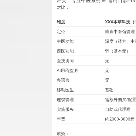
冲突：专业中医系统 vs 通用门诊HIS
对比：
维度
XXX本草科技
定位
垂直中医馆管理
中医功能
深度（经方、中
西医功能
弱（基本无）
医技协同
无
AI用药监测
无
多语言
无
移动医生
基础
连锁管理
需额外购买/配
实施服务
自助或代理商
年费
约2000-3000元
质疑：