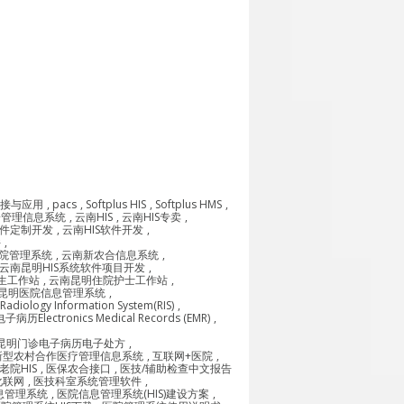
衔接与应用
,
pacs
,
Softplus HIS
,
Softplus HMS
,
诊管理信息系统
,
云南HIS
,
云南HIS专卖
,
软件定制开发
,
云南HIS软件开发
,
件
,
院管理系统
,
云南新农合信息系统
,
云南昆明HIS系统软件项目开发
,
生工作站
,
云南昆明住院护士工作站
,
昆明医院信息管理系统
,
gy Information System(RIS)
,
历Electronics Medical Records (EMR)
,
昆明门诊电子病历电子处方
,
新型农村合作医疗管理信息系统
,
互联网+医院
,
老院HIS
,
医保农合接口
,
医技/辅助检查中文报告
化联网
,
医技科室系统管理软件
,
息管理系统
,
医院信息管理系统(HIS)建设方案
,