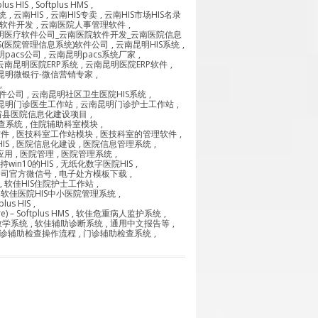
plus HIS
,
Softplus HMS
,
统
,
云南HIS
,
云南HIS专卖
,
云南HIS市场HIS名录
S软件开发
,
云南医院人事管理软件
,
明医疗软件公司_云南医院软件开发_云南医院信息
S(医院管理信息系统)软件公司
,
云南昆明HIS系统
,
pacs公司
,
云南昆明pacs系统厂家
,
云南昆明医院ERP系统
,
云南昆明医院ERP软件
,
昆明微银行-微信营销专家
,
,
件公司
,
云南昆明社区卫生医院HIS系统
,
昆明门诊医生工作站
,
云南昆明门诊护士工作站
,
省县医院信息化建设项目
,
查系统
,
住院辅助科室模块
,
软件
,
医技科室工作站模块
,
医技科室的管理软件
,
IS
,
医院信息化建设
,
医院信息管理系统
,
应用
,
医院管理
,
医院管理系统
,
持win10的HIS
,
无纸化数字医院HIS
,
公司官方微信号
,
电子处方模板下载
,
,
软佳HIS住院护士工作站
,
,
软佳医院HIS中小医院管理系统
,
lus HIS
,
 – Softplus HMS
,
软佳危重病人监护系统
,
教学系统
,
软佳辅助诊断系统
,
通用中文报告等
,
诊辅助检查操作流程
,
门诊辅助检查系统
,