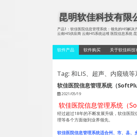
Skip
to
昆明软佳科技有限公司
content
产品1：软佳医院信息管理系统：领先的HIS解决方
云南HIS供应商 云南HIS系统运维 医院信息系
软件产品
软件购买
关于软佳科技
软佳医院信息管理系统
软佳影像存
统
软佳号码抽奖软件
Tag: 和LIS、超声、内窥镜
软佳电子病
软佳图片抽奖软件
软佳医院信息管理系统（SoftPlus 
软佳多媒体信息发布系
软佳多媒体
2021/05/19
统
统节目播放
软佳医院信息管理系统（SoftPl
软佳糖业信息管理系统
（SoftPlus Sugar
经过超过18年的不断发展升级，软佳医
Information System)
理等各个方面做到业界领先。
软佳医院信息管理系统适合州、市、县、