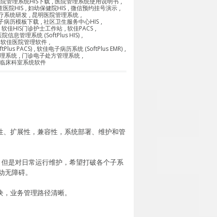
院管理系统HIS下载
,
医院管理系统使用说明书
,
医院HIS
,
妇幼保健院HIS
,
微信预约挂号演示
,
疗系统研发
,
昆明医院管理系统
,
子病历模板下载
,
社区卫生服务中心HIS
,
,
软佳HIS门诊护士工作站
,
软佳PACS
,
信息管理系统 (SoftPlus HIS)
,
,
软佳医院管理软件
,
lus PACS)
,
软佳电子病历系统 (SoftPlus EMR)
,
理系统
,
门诊电子处方管理系统
,
临床科室系统软件
性、扩展性，兼容性，系统部署、维护和管
网络版，但是对日常运行维护，希望打破各个子系
动无障碍。
块，业务管理路径清晰。