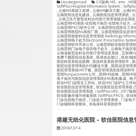
Uncategorized
C/S架构 HIS
,
emr
,
HI
SoftPlus Hospital Information System
,
Softpl
,
云南HIS系统工程师
,
云南HIS解决方案
,
云南HI
云南医院信息化建设
,
云南医院信息管理系统
,
云
,
云南卫生厅新型农村合作医疗管理省级信息系统
云南昆明HIS系统-住院电子病历-住院电子处方
,
云南昆明PACS软件公司
,
云南昆明住院医生工作
云南昆明医院his系统厂商
,
云南昆明医院信息管
云南昆明放射科信息管理系统 Radiology Informatio
云南昆明电子处方Electronic Prescription System
云南昆明软件开发公司
,
云南昆明软佳医院管理
云南昆明门诊电子病历电子处方
,
云南电子病历
云南省新型农村合作医疗管理信息系统
,
互联网+
免费下载医院信息系统
,
医保农合接口
,
医技/辅
医技科室系统化联网
,
医技科室系统管理软件
,
医
医院信息管理系统(HIS)建设方案
,
医院信息管理
医院管理系统HIS下载
,
医院管理系统使用说明书
昆明his+pacs+emr公司
,
昆明HIS价格
,
昆明HI
电子病历与医院信息管理系统(HIS系统)集成
,
电
软佳HIS门诊医生工作站
,
软佳HIS门诊护士工作
软佳医院信息管理系统
,
软佳医院信息管理系统 (Soft
软佳医院信息管理系统（SoftPlus HIS）2017最
软佳影像存储与传输系统 (SoftPlus PACS)
,
软佳电子
门诊住院电子病历
,
门诊处方管理系统
,
门诊电子
门诊辅助科室模块
,
非临床科室系统软件
搭建无纸化医院 – 软佳医院信息管理
2018/12/14