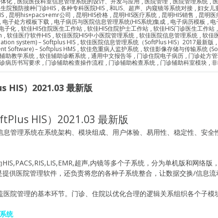
一体化
,
医院医技科室信息管理系统的设计、开发与应用
,
医院管理
,
医院管理系统
,
医
生院预防接种门诊HIS
,
各种专科医院HIS
,
和LIS、超声、内窥镜等系统对接
,
妇女儿童
S
,
昆明his+pacs+emr公司
,
昆明HIS价格
,
昆明HIS医疗系统
,
昆明HIS销售
,
昆明医
,
电子处方模板下载
,
电子病历与医院信息管理系统(HIS系统)集成
,
电子病历模板
,
电
电子化
,
软佳HIS住院医生工作站
,
软佳HIS住院护士工作站
,
软佳HIS门诊医生工作站
m
,
软佳医疗软件HIS
,
软佳医院HIS中小医院管理系统
,
软佳医院信息管理系统
,
软佳医院
n system) – Softplus HIS
,
软佳医院信息管理系统（SoftPlus HIS）2017最新版
Software) – Softplus HMS
,
软佳危重病人监护系统
,
软佳影像存储与传输系统 (SoftP
辅助教学系统
,
软佳辅助诊断系统
,
通用中文报告等
,
门诊住院电子病历
,
门诊处方管
诊病历书写要求
,
门诊辅助检查操作流程
,
门诊辅助检查系统
,
门诊辅助科室模块
,
非
HIS）2021.03 最新版
us HIS）2021.03 最新版
院信息管理系统在系统架构、模块组成、用户体验、易用性、稳定性、安全
S,PACS,RIS,LIS,EMR,超声,内镜等多个子系统，分为单机版和
是提供医院管理软件，还负责将您的各种子系统整合，让数据交换/信息流
涵盖医院管理的基本环节。门诊、住院以优化合理的逻辑关系组织各个子模