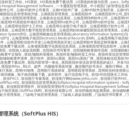
S医技科室工作站
,
HIS系统
,
HIS系统免费下载试用
,
LIS系统的衔接与应用
,
pacs
,
Soft
us Hospital Management Software
,
一卡通医院管理系统
,
中小医院门诊管理信息系
S软件公司
,
云南HIS软件公司黄页
,
云南HIS软件厂家
,
云南HIS软件定制开发
,
云南HI
南医院信息管理系统升级
,
云南医院管理系统
,
云南医院软件
,
云南医院软件公司_昆
,
云南小型医院管理系统
,
云南新农合信息系统
,
云南昆明EMR软件公司
,
云南昆明HI
云南昆明HIS系统软件项目开发
,
云南昆明his软件公司
,
云南昆明his软件定制
,
云南昆明
站
,
云南昆明住院护士工作站
,
云南昆明分诊医疗电子病历
,
云南昆明医疗软件公司
,
理系统
,
云南昆明大数字医院管理系统
,
云南昆明妇幼保健院医院信息管理系统
,
云南
n System(RIS)
,
云南昆明检验信息管理系统Laboratory Information System(LIS)
(EPS)
,
云南昆明电子病历Electronics Medical Records (EMR)
,
云南昆明电子病历软
软件
,
云南昆明软佳软件开发|云南昆明系统开发|云南昆明软件系统定制等服务
,
云南
系统免费下载试用
,
云南省医院数字化医院信息系统
,
云南省医院管理信息软件
,
云南
医院
,
住院病人就诊流程图
,
住院病历书写要求
,
住院辅助检查操作流程
,
住院辅助检
助检查中文报告
,
医技/辅助科室模块
,
医技科室/辅助科室工作站
,
医技科室信息管理
技辅助检查申请单
,
医疗软件
,
医院his系统
,
医院his系统厂商
,
医院体检信息系统与H
系统免费下载试用
,
医院内部管理一体化
,
医院医技科室信息管理系统的设计、开发与
,
医院软件his
,
和LIS、超声、内窥镜等系统对接
,
微信预约挂号演示
,
微医疗网站
,
支
S医疗系统
,
昆明HIS销售
,
昆明医疗系统研发
,
昆明医院管理系统
,
昆明软佳科技有限
子病历模板
,
电子病历模板下载
,
诊所软件
,
诊疗信息电子化
,
软佳HIS住院医生工作站
站
,
软佳PACS
,
软佳医疗专家系统
,
软佳医疗网站www.ynhis.com
,
软佳医疗软件HIS
Plus HIS)
,
软佳医院信息管理系统(Softplus Hospital information system) – Softp
新版
,
软佳医院管理软件
,
软佳医院管理软件(Softplus Hospital Management Software)
病历系统 (SoftPlus EMR)
,
软佳科技有限公司
,
软佳药物咨询监测系统
,
软佳辅助
处方管理系统
,
门诊电子病历管理系统
,
门诊病人就诊流程图
,
门诊病历书写要求
,
门
系统（SoftPlus HIS）