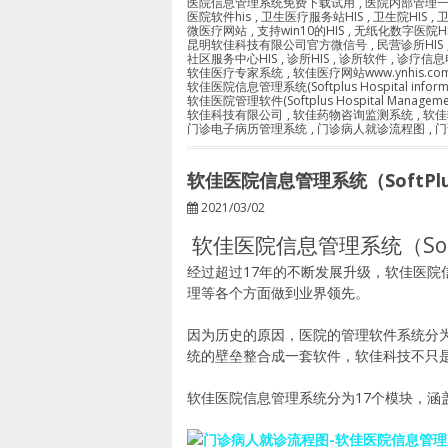
医院信息管理系统免费下载试用
,
医院内部管理
医院软件his
,
卫生医疗服务站HIS
,
卫生院HIS
,
卫
微医疗网站
,
支持win10的HIS
,
无纸化数字医院HI
昆明软佳科技有限公司官方微信号
,
民营诊所HIS
社区服务中心HIS
,
诊所HIS
,
诊所软件
,
诊疗信息
软佳医疗专家系统
,
软佳医疗网站www.ynhis.co
软佳医院信息管理系统(Softplus Hospital informatio
软佳医院管理软件(Softplus Hospital Management 
软佳科技有限公司
,
软佳药物咨询监测系统
,
软佳
门诊电子病历管理系统
,
门诊病人就诊流程图
,
门
软佳医院信息管理系统（SoftPlus 
2021/03/02
软佳医院信息管理系统（SoftPl
经过超过17年的不断发展升级，软佳医
理等各个方面做到业界领先。
因为历史的原因，医院的管理软件系统分为HI
统的壁垒整合成一套软件，软佳科技不只
软佳医院信息管理系统分为17个模块，