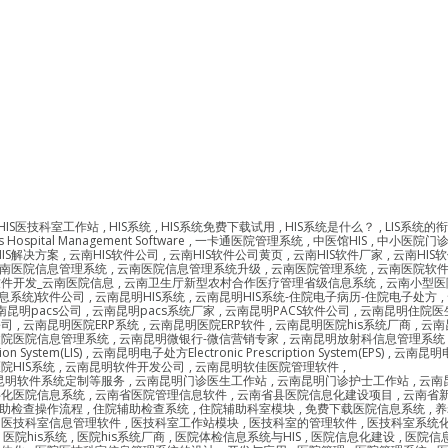
HIS医技科室工作站
,
HIS系统
,
HIS系统免费下载试用
,
HIS系统是什么？
,
LIS系统的
us Hospital Management Software
,
一卡通医院管理系统
,
中医馆HIS
,
中小医院门
IS解决方案
,
云南HIS软件公司
,
云南HIS软件公司黄页
,
云南HIS软件厂家
,
云南HIS
南医院信息管理系统
,
云南医院信息管理系统升级
,
云南医院管理系统
,
云南医院软
软件开发_云南医院信息
,
云南卫生厅新型农村合作医疗管理省级信息系统
,
云南小型医
信息系统)软件公司
,
云南昆明HIS系统
,
云南昆明HIS系统-住院电子病历-住院电子处方
,
南昆明pacs公司
,
云南昆明pacs系统厂家
,
云南昆明PACS软件公司
,
云南昆明住院医
公司
,
云南昆明医院ERP系统
,
云南昆明医院ERP软件
,
云南昆明医院his系统厂商
,
云南
健院医院信息管理系统
,
云南昆明微银行-微信营销专家
,
云南昆明放射科信息管理系统 Radiolo
System(LIS)
,
云南昆明电子处方Electronic Prescription System(EPS)
,
云南昆明电子病
院HIS系统
,
云南昆明软件开发公司
,
云南昆明软佳医院管理软件
,
昆明软件系统定制等服务
,
云南昆明门诊医生工作站
,
云南昆明门诊护士工作站
,
云南
字化医院信息系统
,
云南省医院管理信息软件
,
云南省县医院信息化建设项目
,
云南省
助检查操作流程
,
住院辅助检查系统
,
住院辅助科室模块
,
免费下载医院信息系统
,
养
,
医技科室信息管理软件
,
医技科室工作站模块
,
医技科室的管理软件
,
医技科室系统
,
医院his系统
,
医院his系统厂商
,
医院体检信息系统与HIS
,
医院信息化建设
,
医院信