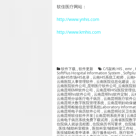
软佳医疗网站：
http://www.ynhis.com
http://www.kmhis.com
软件下载
,
软件更新
C/S架构 HIS
,
emr
,
SoftPlus Hospital Information System
,
Softpl
云南HIS市场HIS名录
,
云南HIS系统工程师
,
云南H
云南医院人事管理软件
,
云南医院信息化建设
,
云
云南医院软件公司_昆明医疗软件公司_云南医院
云南昆明EMR软件公司
,
云南昆明HIS(医院管理
云南昆明his软件公司
,
云南昆明his软件定制
,
云
云南昆明分诊医疗电子病历
,
云南昆明医疗软件
云南昆明大数字医院管理系统
,
云南昆明妇幼保
云南昆明检验信息管理系统Laboratory Information 
云南昆明电子病历软件公司
,
云南昆明社区卫生医
云南昆明软佳软件开发|云南昆明系统开发|云南
云南电子病历系统免费下载试用
,
云南省医院数
住院病人就诊流程图
,
住院病历书写要求
,
住院辅
,
医技/辅助科室模块
,
医技科室/辅助科室工作站
医技辅助检查申请单
,
医疗服务站HIS
,
医疗软件