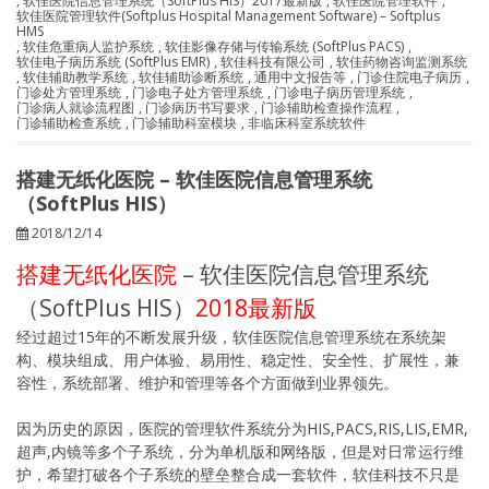
,
软佳医院信息管理系统（SoftPlus HIS）2017最新版
,
软佳医院管理软件
,
软佳医院管理软件(Softplus Hospital Management Software) – Softplus
HMS
,
软佳危重病人监护系统
,
软佳影像存储与传输系统 (SoftPlus PACS)
,
软佳电子病历系统 (SoftPlus EMR)
,
软佳科技有限公司
,
软佳药物咨询监测系统
,
软佳辅助教学系统
,
软佳辅助诊断系统
,
通用中文报告等
,
门诊住院电子病历
,
门诊处方管理系统
,
门诊电子处方管理系统
,
门诊电子病历管理系统
,
门诊病人就诊流程图
,
门诊病历书写要求
,
门诊辅助检查操作流程
,
门诊辅助检查系统
,
门诊辅助科室模块
,
非临床科室系统软件
搭建无纸化医院 – 软佳医院信息管理系统
（SoftPlus HIS）
2018/12/14
搭建无纸化医院
– 软佳医院信息管理系统
（SoftPlus HIS）
2018最新版
经过超过15年的不断发展升级，软佳医院信息管理系统在系统架
构、模块组成、用户体验、易用性、稳定性、安全性、扩展性，兼
容性，系统部署、维护和管理等各个方面做到业界领先。
因为历史的原因，医院的管理软件系统分为HIS,PACS,RIS,LIS,EMR,
超声,内镜等多个子系统，分为单机版和网络版，但是对日常运行维
护，希望打破各个子系统的壁垒整合成一套软件，软佳科技不只是