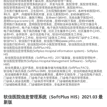
医院信息管理系统免费下载试用
,
医院内部管理一体化
,
医院医技科室信息管理系统的设计、开发与应用
,
医院管理
,
医院管理系统
,
医院管理系统HIS下载
,
医院管理系统使用说明书
,
医院软件his
,
卫生医疗服务站HIS
,
卫生院HIS
,
卫生院预防接种门诊HIS
,
各种专科医院HIS
,
和LIS、超声、内窥镜等系统对接
,
妇女儿童医院HIS
,
妇幼保健院HIS
,
微信预约挂号演示
,
微医疗网站
,
支持win10的HIS
,
无纸化数字医院HIS
,
昆明his+pacs+emr公司
,
昆明HIS价格
,
昆明HIS医疗系统
,
昆明HIS销售
,
昆明医疗系统研发
,
昆明医院管理系统
,
昆明软佳科技有限公司官方微信号
,
民营诊所HIS
,
电子处方模板下载
,
电子病历与医院信息管理系统(HIS系统)集成
,
电子病历模板
,
电子病历模板下载
,
社区卫生服务中心HIS
,
社区服务中心HIS
,
诊所HIS
,
诊所软件
,
诊疗信息电子化
,
软佳HIS住院医生工作站
,
软佳HIS住院护士工作站
,
软佳HIS门诊医生工作站
,
软佳HIS门诊护士工作站
,
软佳PACS
,
软佳医疗专家系统
,
软佳医疗网站www.ynhis.com
,
软佳医疗软件HIS
,
软佳医院HIS中小医院管理系统
,
软佳医院信息管理系统
,
软佳医院信息管理系统 (SoftPlus HIS)
,
软佳医院信息管理系统(Softplus Hospital information system) – Softplus
HIS
,
软佳医院信息管理系统（SoftPlus HIS）2017最新版
,
软佳医院管理软件
,
软佳医院管理软件(Softplus Hospital Management Software) – Softplus
HMS
,
软佳危重病人监护系统
,
软佳影像存储与传输系统 (SoftPlus PACS)
,
软佳电子病历系统 (SoftPlus EMR)
,
软佳科技有限公司
,
软佳药物咨询监测系统
,
软佳辅助教学系统
,
软佳辅助诊断系统
,
通用中文报告等
,
门诊住院电子病历
,
门诊处方管理系统
,
门诊电子处方管理系统
,
门诊电子病历管理系统
,
门诊病人就诊流程图
,
门诊病历书写要求
,
门诊辅助检查操作流程
,
门诊辅助检查系统
,
门诊辅助科室模块
,
非临床科室系统软件
软佳医院信息管理系统（SoftPlus HIS）2021.03 最
新版