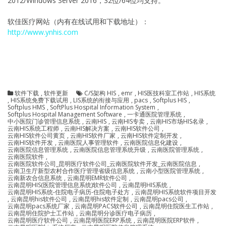
2012/Windows Server 2016，32位/64位均支持。
软佳医疗网站（内有在线试用和下载地址）：
http://www.ynhis.com
软件下载
,
软件更新
C/S架构 HIS
,
emr
,
HIS医技科室工作站
,
HIS系统
,
HIS系统免费下载试用
,
LIS系统的衔接与应用
,
pacs
,
Softplus HIS
,
Softplus HMS
,
SoftPlus Hospital Information System
,
Softplus Hospital Management Software
,
一卡通医院管理系统
,
中小医院门诊管理信息系统
,
云南HIS
,
云南HIS专卖
,
云南HIS市场HIS名录
,
云南HIS系统工程师
,
云南HIS解决方案
,
云南HIS软件公司
,
云南HIS软件公司黄页
,
云南HIS软件厂家
,
云南HIS软件定制开发
,
云南HIS软件开发
,
云南医院人事管理软件
,
云南医院信息化建设
,
云南医院信息管理系统
,
云南医院信息管理系统升级
,
云南医院管理系统
,
云南医院软件
,
云南医院软件公司_昆明医疗软件公司_云南医院软件开发_云南医院信息
,
云南卫生厅新型农村合作医疗管理省级信息系统
,
云南小型医院管理系统
,
云南新农合信息系统
,
云南昆明EMR软件公司
,
云南昆明HIS(医院管理信息系统)软件公司
,
云南昆明HIS系统
,
云南昆明HIS系统-住院电子病历-住院电子处方
,
云南昆明HIS系统软件项目开发
,
云南昆明his软件公司
,
云南昆明his软件定制
,
云南昆明pacs公司
,
云南昆明pacs系统厂家
,
云南昆明PACS软件公司
,
云南昆明住院医生工作站
,
云南昆明住院护士工作站
,
云南昆明分诊医疗电子病历
,
云南昆明医疗软件公司
,
云南昆明医院ERP系统
,
云南昆明医院ERP软件
,