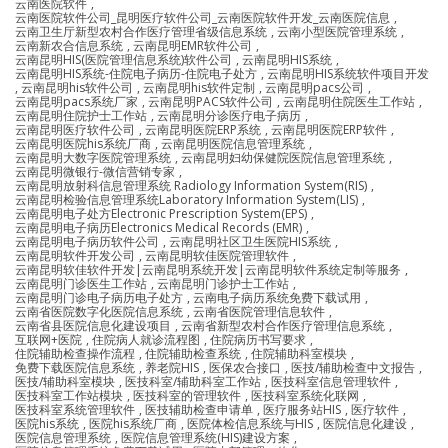
云南医院软件
,
云南医院软件公司_昆明医疗软件公司_云南医院软件开发_云南医院信息
,
云南卫生厅新型农村合作医疗管理省级信息系统
,
云南小型医院管理系统
,
云南新农合信息系统
,
云南昆明EMR软件公司
,
云南昆明HIS(医院管理信息系统)软件公司
,
云南昆明HIS系统
,
云南昆明HIS系统-住院电子病历-住院电子处方
,
云南昆明HIS系统软件项目开发
,
云南昆明his软件公司
,
云南昆明his软件定制
,
云南昆明pacs公司
,
云南昆明pacs系统厂家
,
云南昆明PACS软件公司
,
云南昆明住院医生工作站
,
云南昆明住院护士工作站
,
云南昆明分诊医疗电子病历
,
云南昆明医疗软件公司
,
云南昆明医院ERP系统
,
云南昆明医院ERP软件
,
云南昆明医院his系统厂商
,
云南昆明医院信息管理系统
,
云南昆明大数字医院管理系统
,
云南昆明妇幼保健院医院信息管理系统
,
云南昆明微银行-微信营销专家
,
云南昆明放射科信息管理系统 Radiology Information System(RIS)
,
云南昆明检验信息管理系统Laboratory Information System(LIS)
,
云南昆明电子处方Electronic Prescription System(EPS)
,
云南昆明电子病历Electronics Medical Records (EMR)
,
云南昆明电子病历软件公司
,
云南昆明社区卫生医院HIS系统
,
云南昆明软件开发公司
,
云南昆明软佳医院管理软件
,
云南昆明软佳软件开发|云南昆明系统开发|云南昆明软件系统定制等服务
,
云南昆明门诊医生工作站
,
云南昆明门诊护士工作站
,
云南昆明门诊电子病历电子处方
,
云南电子病历系统免费下载试用
,
云南省医院数字化医院信息系统
,
云南省医院管理信息软件
,
云南省县医院信息化建设项目
,
云南省新型农村合作医疗管理信息系统
,
互联网+医院
,
住院病人就诊流程图
,
住院病历书写要求
,
住院辅助检查操作流程
,
住院辅助检查系统
,
住院辅助科室模块
,
免费下载医院信息系统
,
养老院HIS
,
医保农合接口
,
医技/辅助检查中文报告
,
医技/辅助科室模块
,
医技科室/辅助科室工作站
,
医技科室信息管理软件
,
医技科室工作站模块
,
医技科室的管理软件
,
医技科室系统化联网
,
医技科室系统管理软件
,
医技辅助检查申请单
,
医疗服务站HIS
,
医疗软件
,
医院his系统
,
医院his系统厂商
,
医院体检信息系统与HIS
,
医院信息化建设
,
医院信息管理系统
,
医院信息管理系统(HIS)建设方案
,