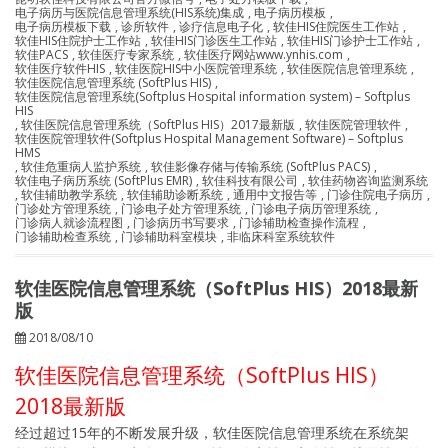
电子病历与医院信息管理系统(HIS系统)集成
,
电子病历模板
,
电子病历模板下载
,
诊所软件
,
诊疗信息电子化
,
软佳HIS住院医生工作站
,
软佳HIS住院护士工作站
,
软佳HIS门诊医生工作站
,
软佳HIS门诊护士工作站
,
软佳PACS
,
软佳医疗专家系统
,
软佳医疗网站www.ynhis.com
,
软佳医疗软件HIS
,
软佳医院HIS中小医院管理系统
,
软佳医院信息管理系统
,
软佳医院信息管理系统 (SoftPlus HIS)
,
软佳医院信息管理系统(Softplus Hospital information system) – Softplus
HIS
,
软佳医院信息管理系统（SoftPlus HIS）2017最新版
,
软佳医院管理软件
,
软佳医院管理软件(Softplus Hospital Management Software) – Softplus
HMS
,
软佳危重病人监护系统
,
软佳影像存储与传输系统 (SoftPlus PACS)
,
软佳电子病历系统 (SoftPlus EMR)
,
软佳科技有限公司
,
软佳药物咨询监测系统
,
软佳辅助教学系统
,
软佳辅助诊断系统
,
通用中文报告等
,
门诊住院电子病历
,
门诊处方管理系统
,
门诊电子处方管理系统
,
门诊电子病历管理系统
,
门诊病人就诊流程图
,
门诊病历书写要求
,
门诊辅助检查操作流程
,
门诊辅助检查系统
,
门诊辅助科室模块
,
非临床科室系统软件
软佳医院信息管理系统（SoftPlus HIS）2018最新
版
2018/08/10
软佳医院信息管理系统（SoftPlus HIS）
2018最新版
经过超过15年的不断发展升级，软佳医院信息管理系统在系统架