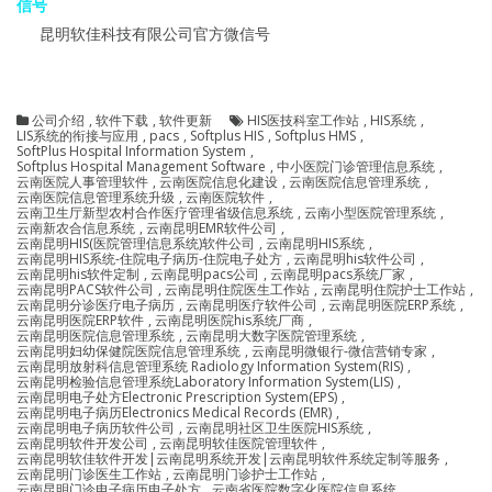
昆明软佳科技有限公司官方微信号
公司介绍
,
软件下载
,
软件更新
HIS医技科室工作站
,
HIS系统
,
LIS系统的衔接与应用
,
pacs
,
Softplus HIS
,
Softplus HMS
,
SoftPlus Hospital Information System
,
Softplus Hospital Management Software
,
中小医院门诊管理信息系统
,
云南医院人事管理软件
,
云南医院信息化建设
,
云南医院信息管理系统
,
云南医院信息管理系统升级
,
云南医院软件
,
云南卫生厅新型农村合作医疗管理省级信息系统
,
云南小型医院管理系统
,
云南新农合信息系统
,
云南昆明EMR软件公司
,
云南昆明HIS(医院管理信息系统)软件公司
,
云南昆明HIS系统
,
云南昆明HIS系统-住院电子病历-住院电子处方
,
云南昆明his软件公司
,
云南昆明his软件定制
,
云南昆明pacs公司
,
云南昆明pacs系统厂家
,
云南昆明PACS软件公司
,
云南昆明住院医生工作站
,
云南昆明住院护士工作站
,
云南昆明分诊医疗电子病历
,
云南昆明医疗软件公司
,
云南昆明医院ERP系统
,
云南昆明医院ERP软件
,
云南昆明医院his系统厂商
,
云南昆明医院信息管理系统
,
云南昆明大数字医院管理系统
,
云南昆明妇幼保健院医院信息管理系统
,
云南昆明微银行-微信营销专家
,
云南昆明放射科信息管理系统 Radiology Information System(RIS)
,
云南昆明检验信息管理系统Laboratory Information System(LIS)
,
云南昆明电子处方Electronic Prescription System(EPS)
,
云南昆明电子病历Electronics Medical Records (EMR)
,
云南昆明电子病历软件公司
,
云南昆明社区卫生医院HIS系统
,
云南昆明软件开发公司
,
云南昆明软佳医院管理软件
,
云南昆明软佳软件开发|云南昆明系统开发|云南昆明软件系统定制等服务
,
云南昆明门诊医生工作站
,
云南昆明门诊护士工作站
,
云南昆明门诊电子病历电子处方
,
云南省医院数字化医院信息系统
,