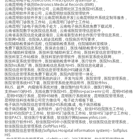
云南昆明电子处方Electronic Prescription System(EPS)
,
云南昆明电子病历Electronics Medical Records (EMR)
,
云南昆明电子病历软件公司
,
云南昆明社区卫生医院HIS系统
,
云南昆明软件开发公司
,
云南昆明软佳医院管理软件
,
云南昆明软佳软件开发|云南昆明系统开发|云南昆明软件系统定制等服务
,
云南昆明门诊医生工作站
,
云南昆明门诊护士工作站
,
云南昆明门诊电子病历电子处方
,
云南电子病历系统免费下载试用
,
云南省医院数字化医院信息系统
,
云南省医院管理信息软件
,
云南省县医院信息化建设项目
,
云南省新型农村合作医疗管理信息系统
,
互联网+医院
,
住院病人就诊流程图
,
住院病历书写要求
,
住院辅助检查操作流程
,
住院辅助检查系统
,
住院辅助科室模块
,
免费下载医院信息系统
,
医保农合接口
,
医技/辅助检查中文报告
,
医技/辅助科室模块
,
医技科室/辅助科室工作站
,
医技科室信息管理软件
,
医技科室工作站模块
,
医技科室的管理软件
,
医技科室系统化联网
,
医技科室系统管理软件
,
医技辅助检查申请单
,
医疗软件
,
医院his系统
,
医院his系统厂商
,
医院体检信息系统与HIS
,
医院信息化建设
,
医院信息管理系统
,
医院信息管理系统(HIS)建设方案
,
医院信息管理系统免费下载试用
,
医院内部管理一体化
,
医院医技科室信息管理系统的设计、开发与应用
,
医院管理
,
医院管理系统
,
医院管理系统HIS下载
,
医院管理系统使用说明书
,
医院软件his
,
和LIS、超声、内窥镜等系统对接
,
微信预约挂号演示
,
微医疗网站
,
支持win10的HIS
,
无纸化数字医院HIS
,
昆明his+pacs+emr公司
,
昆明HIS价格
,
昆明HIS医疗系统
,
昆明HIS销售
,
昆明医疗系统研发
,
昆明医院管理系统
,
昆明软佳科技有限公司官方微信号
,
电子处方模板下载
,
电子病历与医院信息管理系统(HIS系统)集成
,
电子病历模板
,
电子病历模板下载
,
诊所软件
,
诊疗信息电子化
,
软佳HIS住院医生工作站
,
软佳HIS住院护士工作站
,
软佳HIS门诊医生工作站
,
软佳HIS门诊护士工作站
,
软佳PACS
,
软佳医疗专家系统
,
软佳医疗网站www.ynhis.com
,
软佳医疗软件HIS
,
软佳医院HIS中小医院管理系统
,
软佳医院信息管理系统
,
软佳医院信息管理系统 (SoftPlus HIS)
,
软佳医院信息管理系统(Softplus Hospital information system) – Softplus
HIS