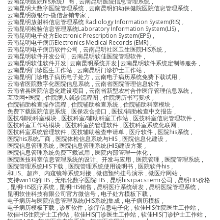
云南昆明医院his系统厂商
,
云南昆明医院信息管理系统
,
云南昆明大数字医院管理系统
,
云南昆明妇幼保健院医院信息管理系统
,
云南昆明微银行-微信营销专家
,
云南昆明放射科信息管理系统 Radiology Information System(RIS)
,
云南昆明检验信息管理系统Laboratory Information System(LIS)
,
云南昆明电子处方Electronic Prescription System(EPS)
,
云南昆明电子病历Electronics Medical Records (EMR)
,
云南昆明电子病历软件公司
,
云南昆明社区卫生医院HIS系统
,
云南昆明软件开发公司
,
云南昆明软佳医院管理软件
,
云南昆明软佳软件开发|云南昆明系统开发|云南昆明软件系统定制等服务
,
云南昆明门诊医生工作站
,
云南昆明门诊护士工作站
,
云南昆明门诊电子病历电子处方
,
云南电子病历系统免费下载试用
,
云南省医院数字化医院信息系统
,
云南省医院管理信息软件
,
云南省县医院信息化建设项目
,
云南省新型农村合作医疗管理信息系统
,
互联网+医院
,
住院病人就诊流程图
,
住院病历书写要求
,
住院辅助检查操作流程
,
住院辅助检查系统
,
住院辅助科室模块
,
免费下载医院信息系统
,
医保农合接口
,
医技/辅助检查中文报告
,
医技/辅助科室模块
,
医技科室/辅助科室工作站
,
医技科室信息管理软件
,
医技科室工作站模块
,
医技科室的管理软件
,
医技科室系统化联网
,
医技科室系统管理软件
,
医技辅助检查申请单
,
医疗软件
,
医院his系统
,
医院his系统厂商
,
医院体检信息系统与HIS
,
医院信息化建设
,
医院信息管理系统
,
医院信息管理系统(HIS)建设方案
,
医院信息管理系统免费下载试用
,
医院内部管理一体化
,
医院医技科室信息管理系统的设计、开发与应用
,
医院管理
,
医院管理系统
,
医院管理系统HIS下载
,
医院管理系统使用说明书
,
医院软件his
,
和LIS、超声、内窥镜等系统对接
,
微信预约挂号演示
,
微医疗网站
,
支持win10的HIS
,
无纸化数字医院HIS
,
昆明his+pacs+emr公司
,
昆明HIS价格
,
昆明HIS医疗系统
,
昆明HIS销售
,
昆明医疗系统研发
,
昆明医院管理系统
,
昆明软佳科技有限公司官方微信号
,
电子处方模板下载
,
电子病历与医院信息管理系统(HIS系统)集成
,
电子病历模板
,
电子病历模板下载
,
诊所软件
,
诊疗信息电子化
,
软佳HIS住院医生工作站
,
软佳HIS住院护士工作站
,
软佳HIS门诊医生工作站
,
软佳HIS门诊护士工作站
,