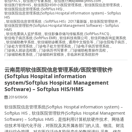
软佳PACS
,
软佳医疗专家系统
,
软佳医疗网站www.ynhis.com
,
软佳医疗软件HIS
,
软佳医院HIS中小医院管理系统
,
软佳医院信息管理系统
,
软佳医院信息管理系统 (SoftPlus HIS)
,
软佳医院信息管理系统(Softplus Hospital information system) – Softplus
HIS
,
软佳医院信息管理系统（SoftPlus HIS）2017最新版
,
软佳医院管理软件
,
软佳医院管理软件(Softplus Hospital Management Software) – Softplus
HMS
,
软佳危重病人监护系统
,
软佳影像存储与传输系统 (SoftPlus PACS)
,
软佳电子病历系统 (SoftPlus EMR)
,
软佳科技有限公司
,
软佳药物咨询监测系统
,
软佳辅助教学系统
,
软佳辅助诊断系统
,
通用中文报告等
,
门诊住院电子病历
,
门诊处方管理系统
,
门诊电子处方管理系统
,
门诊电子病历管理系统
,
门诊病人就诊流程图
,
门诊病历书写要求
,
门诊辅助检查操作流程
,
门诊辅助检查系统
,
门诊辅助科室模块
,
非临床科室系统软件
云南昆明软佳医院信息管理系统/医院管理软件
(Softplus Hospital information
system/Softplus Hospital Management
Software) – Softplus HIS/HMS
2016/09/06
软佳医院信息管理系统(Softplus Hospital information system) –
Softplus HIS，软佳医院管理软件(Softplus Hospital Management
Software) – Softplus HMS，是指利用计算机软硬件技术、网络通
信技术等现代化手段，对医院及其所属各部门的人流、物流、财流
进行综合管理，对在医疗活动各阶段产生的数据进行 采集、储存、