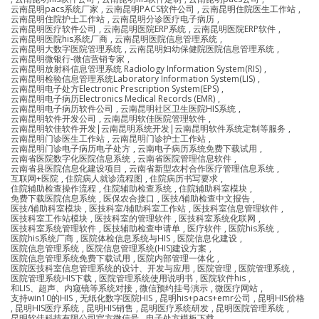
云南昆明pacs系统厂家
,
云南昆明PACS软件公司
,
云南昆明住院医生工作站
,
云南昆明住院护士工作站
,
云南昆明分诊医疗电子病历
,
云南昆明医疗软件公司
,
云南昆明医院ERP系统
,
云南昆明医院ERP软件
,
云南昆明医院his系统厂商
,
云南昆明医院信息管理系统
,
云南昆明大数字医院管理系统
,
云南昆明妇幼保健院医院信息管理系统
,
云南昆明微银行-微信营销专家
,
云南昆明放射科信息管理系统 Radiology Information System(RIS)
,
云南昆明检验信息管理系统Laboratory Information System(LIS)
,
云南昆明电子处方Electronic Prescription System(EPS)
,
云南昆明电子病历Electronics Medical Records (EMR)
,
云南昆明电子病历软件公司
,
云南昆明社区卫生医院HIS系统
,
云南昆明软件开发公司
,
云南昆明软佳医院管理软件
,
云南昆明软佳软件开发|云南昆明系统开发|云南昆明软件系统定制等服务
,
云南昆明门诊医生工作站
,
云南昆明门诊护士工作站
,
云南昆明门诊电子病历电子处方
,
云南电子病历系统免费下载试用
,
云南省医院数字化医院信息系统
,
云南省医院管理信息软件
,
云南省县医院信息化建设项目
,
云南省新型农村合作医疗管理信息系统
,
互联网+医院
,
住院病人就诊流程图
,
住院病历书写要求
,
住院辅助检查操作流程
,
住院辅助检查系统
,
住院辅助科室模块
,
免费下载医院信息系统
,
医保农合接口
,
医技/辅助检查中文报告
,
医技/辅助科室模块
,
医技科室/辅助科室工作站
,
医技科室信息管理软件
,
医技科室工作站模块
,
医技科室的管理软件
,
医技科室系统化联网
,
医技科室系统管理软件
,
医技辅助检查申请单
,
医疗软件
,
医院his系统
,
医院his系统厂商
,
医院体检信息系统与HIS
,
医院信息化建设
,
医院信息管理系统
,
医院信息管理系统(HIS)建设方案
,
医院信息管理系统免费下载试用
,
医院内部管理一体化
,
医院医技科室信息管理系统的设计、开发与应用
,
医院管理
,
医院管理系统
,
医院管理系统HIS下载
,
医院管理系统使用说明书
,
医院软件his
,
和LIS、超声、内窥镜等系统对接
,
微信预约挂号演示
,
微医疗网站
,
支持win10的HIS
,
无纸化数字医院HIS
,
昆明his+pacs+emr公司
,
昆明HIS价格
,
昆明HIS医疗系统
,
昆明HIS销售
,
昆明医疗系统研发
,
昆明医院管理系统
,
昆明软佳科技有限公司官方微信号
,
电子处方模板下载
,