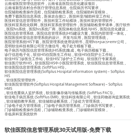
云南省医院管理信息软件
,
云南省县医院信息化建设项目
,
云南省新型农村合作医疗管理信息系统
,
住院病历书写要求
,
住院辅助检查操作流程
,
住院辅助检查系统
,
住院辅助科室模块
,
免费下载医院信息系统
,
医保农合接口
,
医技科室/辅助科室工作站
,
医技科室信息管理软件
,
医技科室工作站模块
,
医技科室的管理软件
,
医技科室系统化联网
,
医技科室系统管理软件
,
医技辅助检查申请单
,
医疗软件
,
医院his系统
,
医院his系统厂商
,
医院体检信息系统与HIS
,
医院信息化建设
,
医院信息管理系统
,
医院信息管理系统(HIS)建设方案
,
医院内部管理一体化
,
医院医技科室信息管理系统的设计、开发与应用
,
医院管理系统
,
医院管理系统HIS下载
,
医院管理系统使用说明书
,
昆明his+pacs+emr公司
,
昆明软佳科技有限公司官方微信号
,
电子处方模板下载
,
电子病历与医院信息管理系统(HIS系统)集成
,
电子病历模板下载
,
诊疗信息电子化
,
软佳HIS住院医生工作站
,
软佳HIS住院护士工作站
,
软佳HIS门诊医生工作站
,
软佳HIS门诊护士工作站
,
软佳医疗专家系统
,
软佳医疗软件HIS
,
软佳医院HIS中小医院管理系统
,
软佳医院信息管理系统
,
软佳医院信息管理系统 (SoftPlus HIS)
,
软佳医院信息管理系统(Softplus Hospital information system) – Softplus
HIS
,
软佳医院管理软件
,
软佳医院管理软件(Softplus Hospital Management Software) – Softplus
HMS
,
软佳危重病人监护系统
,
软佳影像存储与传输系统 (SoftPlus PACS)
,
软佳电子病历系统 (SoftPlus EMR)
,
软佳科技有限公司
,
软佳药物咨询监测系统
,
软佳辅助教学系统
,
软佳辅助诊断系统
,
门诊处方管理系统
,
门诊电子处方管理系统
,
门诊电子病历管理系统
,
门诊病历书写要求
,
门诊辅助检查操作流程
,
门诊辅助检查系统
,
门诊辅助科室模块
,
非临床科室系统软件
软佳医院信息管理系统30天试用版-免费下载