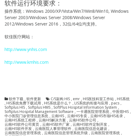
软件运行环境要求：
操作系统：Windows 2000/XP/Vista/Win7/Win8/Win10, Windows
Server 2003/Windows Server 2008/Windows Server
2012/Windows Server 2016，32位/64位均支持。
软佳医疗网站：
http://www.ynhis.com
http://www.kmhis.com
软件下载
,
软件更新
C/S架构 HIS
,
emr
,
HIS医技科室工作站
,
HIS系统
,
HIS系统免费下载试用
,
HIS系统是什么？
,
LIS系统的衔接与应用
,
pacs
,
Softplus HIS
,
Softplus HMS
,
SoftPlus Hospital Information System
,
Softplus Hospital Management Software
,
一卡通医院管理系统
,
中医馆HIS
,
中小医院门诊管理信息系统
,
云南HIS
,
云南HIS专卖
,
云南HIS市场HIS名录
,
云南HIS系统工程师
,
云南HIS解决方案
,
云南HIS软件公司
,
云南HIS软件公司黄页
,
云南HIS软件厂家
,
云南HIS软件定制开发
,
云南HIS软件开发
,
云南医院人事管理软件
,
云南医院信息化建设
,
云南医院信息管理系统
,
云南医院信息管理系统升级
,
云南医院管理系统
,