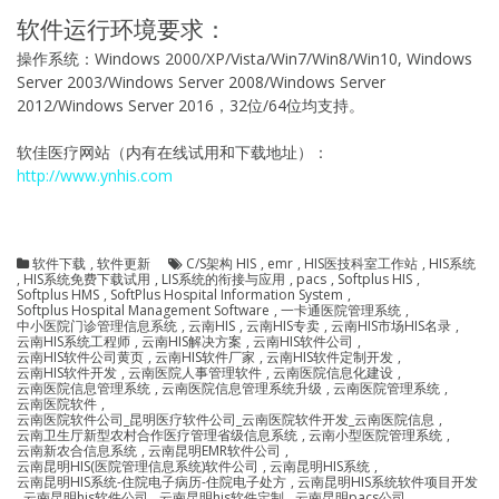
软件运行环境要求：
操作系统：Windows 2000/XP/Vista/Win7/Win8/Win10, Windows
Server 2003/Windows Server 2008/Windows Server
2012/Windows Server 2016，32位/64位均支持。
软佳医疗网站（内有在线试用和下载地址）：
http://www.ynhis.com
软件下载
,
软件更新
C/S架构 HIS
,
emr
,
HIS医技科室工作站
,
HIS系统
,
HIS系统免费下载试用
,
LIS系统的衔接与应用
,
pacs
,
Softplus HIS
,
Softplus HMS
,
SoftPlus Hospital Information System
,
Softplus Hospital Management Software
,
一卡通医院管理系统
,
中小医院门诊管理信息系统
,
云南HIS
,
云南HIS专卖
,
云南HIS市场HIS名录
,
云南HIS系统工程师
,
云南HIS解决方案
,
云南HIS软件公司
,
云南HIS软件公司黄页
,
云南HIS软件厂家
,
云南HIS软件定制开发
,
云南HIS软件开发
,
云南医院人事管理软件
,
云南医院信息化建设
,
云南医院信息管理系统
,
云南医院信息管理系统升级
,
云南医院管理系统
,
云南医院软件
,
云南医院软件公司_昆明医疗软件公司_云南医院软件开发_云南医院信息
,
云南卫生厅新型农村合作医疗管理省级信息系统
,
云南小型医院管理系统
,
云南新农合信息系统
,
云南昆明EMR软件公司
,
云南昆明HIS(医院管理信息系统)软件公司
,
云南昆明HIS系统
,
云南昆明HIS系统-住院电子病历-住院电子处方
,
云南昆明HIS系统软件项目开发
,
云南昆明his软件公司
,
云南昆明his软件定制
,
云南昆明pacs公司
,