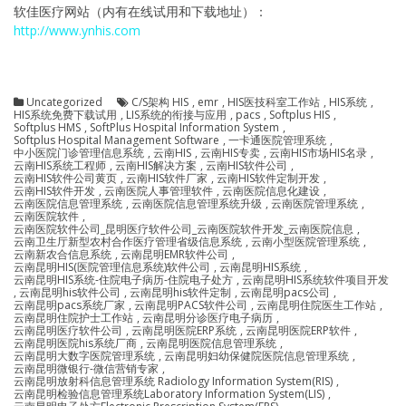
软佳医疗网站（内有在线试用和下载地址）：
http://www.ynhis.com
Uncategorized
C/S架构 HIS
,
emr
,
HIS医技科室工作站
,
HIS系统
,
HIS系统免费下载试用
,
LIS系统的衔接与应用
,
pacs
,
Softplus HIS
,
Softplus HMS
,
SoftPlus Hospital Information System
,
Softplus Hospital Management Software
,
一卡通医院管理系统
,
中小医院门诊管理信息系统
,
云南HIS
,
云南HIS专卖
,
云南HIS市场HIS名录
,
云南HIS系统工程师
,
云南HIS解决方案
,
云南HIS软件公司
,
云南HIS软件公司黄页
,
云南HIS软件厂家
,
云南HIS软件定制开发
,
云南HIS软件开发
,
云南医院人事管理软件
,
云南医院信息化建设
,
云南医院信息管理系统
,
云南医院信息管理系统升级
,
云南医院管理系统
,
云南医院软件
,
云南医院软件公司_昆明医疗软件公司_云南医院软件开发_云南医院信息
,
云南卫生厅新型农村合作医疗管理省级信息系统
,
云南小型医院管理系统
,
云南新农合信息系统
,
云南昆明EMR软件公司
,
云南昆明HIS(医院管理信息系统)软件公司
,
云南昆明HIS系统
,
云南昆明HIS系统-住院电子病历-住院电子处方
,
云南昆明HIS系统软件项目开发
,
云南昆明his软件公司
,
云南昆明his软件定制
,
云南昆明pacs公司
,
云南昆明pacs系统厂家
,
云南昆明PACS软件公司
,
云南昆明住院医生工作站
,
云南昆明住院护士工作站
,
云南昆明分诊医疗电子病历
,
云南昆明医疗软件公司
,
云南昆明医院ERP系统
,
云南昆明医院ERP软件
,
云南昆明医院his系统厂商
,
云南昆明医院信息管理系统
,
云南昆明大数字医院管理系统
,
云南昆明妇幼保健院医院信息管理系统
,
云南昆明微银行-微信营销专家
,
云南昆明放射科信息管理系统 Radiology Information System(RIS)
,
云南昆明检验信息管理系统Laboratory Information System(LIS)
,