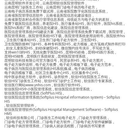
云南昆明软件开发公司
,
云南昆明软佳医院管理软件
,
云南昆明门诊医生工作站
,
云南昆明门诊电子病历电子处方
,
云南电子病历系统免费下载试用
,
云南省医院数字化医院信息系统
,
云南省医院管理信息软件
,
云南省县医院信息化建设项目
,
云南省新型农村合作医疗管理信息系统
,
传统处方与电子处方的差别
,
免费下载医院信息系统
,
养老院HIS
,
医疗服务站HIS
,
医疗软件
,
医院his系统
,
医院his系统厂商
,
医院信息化建设
,
医院信息管理系统
,
医院信息管理系统(HIS)建设方案
,
医院信息管理系统免费下载试用
,
医院管理
,
医院管理系统
,
医院管理系统HIS下载
,
医院管理系统使用说明书
,
医院软件his
,
卫生医疗服务站HIS
,
卫生所门诊电子处方软件
,
卫生院HIS
,
卫生院预防接种门诊HIS
,
各种专科医院HIS
,
处方模板
,
处方笺格式制作和打印
,
妇女儿童医院HIS
,
妇幼保健院HIS
,
微信预约挂号演示
,
手写处方笺
,
支持win10的HIS
,
无纸化数字医院HIS
,
昆明HIS价格
,
昆明HIS医疗系统
,
昆明HIS销售
,
昆明医疗系统研发
,
昆明医院管理系统
,
昆明软佳科技有限公司官方微信号
,
民营诊所HIS
,
电子处方图片
,
电子处方操作说明
,
电子处方收费
,
电子处方模板下载
,
电子处方范本
,
电子病历与医院信息管理系统(HIS系统)集成
,
电子病历模板
,
电子病历模板下载
,
社区卫生服务中心HIS
,
社区服务中心HIS
,
纯中医诊所处方软件
,
诊所HIS
,
诊所软件
,
软佳HIS住院医生工作站
,
软佳HIS门诊医生工作站
,
软佳HIS门诊护士工作站
,
软佳医疗专家系统
,
软佳医疗网站www.ynhis.com
,
软佳医疗软件HIS
,
软佳医院HIS中小医院管理系统
,
软佳医院信息管理系统
,
软佳医院信息管理系统 (SoftPlus HIS)
,
软佳医院信息管理系统(Softplus Hospital information system) – Softplus
HIS
,
软佳医院管理软件
,
软佳医院管理软件(Softplus Hospital Management Software) – Softplus
HMS
,
软佳科技有限公司
,
门诊医生工作站电子处方
,
门诊处方管理系统
,
门诊电子处方管理系统
,
门诊电子处方软件
,
门诊电子处方软件破解版
,
门诊电子病历管理系统
,
门诊病人就诊流程图
,
门诊病历书写要求