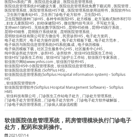
医院his系统厂商
,
医院信息化建设
,
医院信息管理系统
,
医院信息管理系统(HIS)建设方案
,
医院信息管理系统免费下载试用
,
医院管理
,
医院管理系统
,
医院管理系统HIS下载
,
医院管理系统使用说明书
,
医院软件his
,
卫生医疗服务站HIS
,
卫生所门诊电子处方软件
,
卫生院HIS
,
卫生院预防接种门诊HIS
,
各种专科医院HIS
,
处方模板
,
处方笺格式制作和打印
,
妇女儿童医院HIS
,
妇幼保健院HIS
,
微信预约挂号演示
,
手写处方笺
,
支持win10的HIS
,
无纸化数字医院HIS
,
昆明HIS价格
,
昆明HIS医疗系统
,
昆明HIS销售
,
昆明医疗系统研发
,
昆明医院管理系统
,
昆明软佳科技有限公司官方微信号
,
民营诊所HIS
,
电子处方发药
,
电子处方图片
,
电子处方操作说明
,
电子处方模板下载
,
电子处方范本
,
电子病历与医院信息管理系统(HIS系统)集成
,
电子病历模板
,
电子病历模板下载
,
社区卫生服务中心HIS
,
社区服务中心HIS
,
纯中医诊所处方软件
,
诊所HIS
,
诊所软件
,
软佳HIS住院医生工作站
,
软佳HIS门诊医生工作站
,
软佳HIS门诊护士工作站
,
软佳医疗专家系统
,
软佳医疗网站www.ynhis.com
,
软佳医疗软件HIS
,
软佳医院HIS中小医院管理系统
,
软佳医院信息管理系统
,
软佳医院信息管理系统 (SoftPlus HIS)
,
软佳医院信息管理系统(Softplus Hospital information system) – Softplus
HIS
,
软佳医院管理软件
,
软佳医院管理软件(Softplus Hospital Management Software) – Softplus
HMS
,
软佳科技有限公司
,
门诊医生工作站电子处方
,
门诊处方管理系统
,
门诊电子处方管理系统
,
门诊电子处方软件
,
门诊电子处方软件破解版
,
门诊电子病历管理系统
,
门诊病人就诊流程图
软佳医院信息管理系统，药房管理模块执行门诊电子
处方，配药和发药操作。
2021/07/14