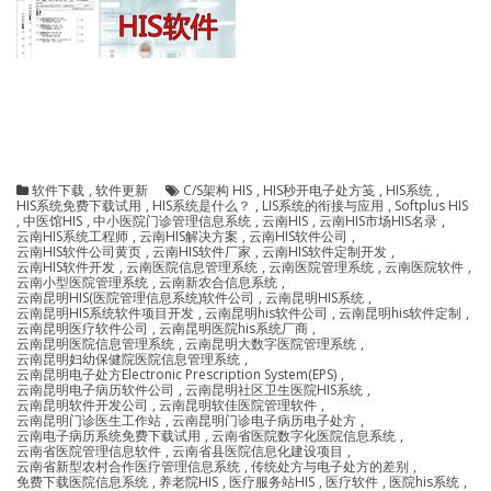
软件下载
,
软件更新
C/S架构 HIS
,
HIS秒开电子处方笺
,
HIS系统
,
HIS系统免费下载试用
,
HIS系统是什么？
,
LIS系统的衔接与应用
,
Softplus HIS
,
中医馆HIS
,
中小医院门诊管理信息系统
,
云南HIS
,
云南HIS市场HIS名录
,
云南HIS系统工程师
,
云南HIS解决方案
,
云南HIS软件公司
,
云南HIS软件公司黄页
,
云南HIS软件厂家
,
云南HIS软件定制开发
,
云南HIS软件开发
,
云南医院信息管理系统
,
云南医院管理系统
,
云南医院软件
,
云南小型医院管理系统
,
云南新农合信息系统
,
云南昆明HIS(医院管理信息系统)软件公司
,
云南昆明HIS系统
,
云南昆明HIS系统软件项目开发
,
云南昆明his软件公司
,
云南昆明his软件定制
,
云南昆明医疗软件公司
,
云南昆明医院his系统厂商
,
云南昆明医院信息管理系统
,
云南昆明大数字医院管理系统
,
云南昆明妇幼保健院医院信息管理系统
,
云南昆明电子处方Electronic Prescription System(EPS)
,
云南昆明电子病历软件公司
,
云南昆明社区卫生医院HIS系统
,
云南昆明软件开发公司
,
云南昆明软佳医院管理软件
,
云南昆明门诊医生工作站
,
云南昆明门诊电子病历电子处方
,
云南电子病历系统免费下载试用
,
云南省医院数字化医院信息系统
,
云南省医院管理信息软件
,
云南省县医院信息化建设项目
,
云南省新型农村合作医疗管理信息系统
,
传统处方与电子处方的差别
,
免费下载医院信息系统
,
养老院HIS
,
医疗服务站HIS
,
医疗软件
,
医院his系统
,