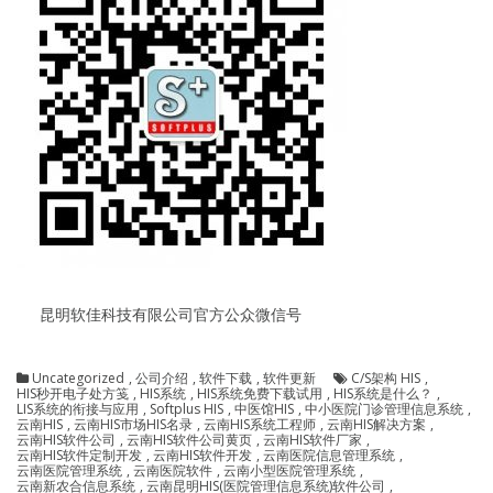
昆明软佳科技有限公司官方公众微信号
Uncategorized
,
公司介绍
,
软件下载
,
软件更新
C/S架构 HIS
,
HIS秒开电子处方笺
,
HIS系统
,
HIS系统免费下载试用
,
HIS系统是什么？
,
LIS系统的衔接与应用
,
Softplus HIS
,
中医馆HIS
,
中小医院门诊管理信息系统
,
云南HIS
,
云南HIS市场HIS名录
,
云南HIS系统工程师
,
云南HIS解决方案
,
云南HIS软件公司
,
云南HIS软件公司黄页
,
云南HIS软件厂家
,
云南HIS软件定制开发
,
云南HIS软件开发
,
云南医院信息管理系统
,
云南医院管理系统
,
云南医院软件
,
云南小型医院管理系统
,
云南新农合信息系统
,
云南昆明HIS(医院管理信息系统)软件公司
,