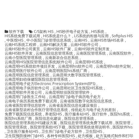
软件下载
C/S架构 HIS
,
HIS秒开电子处方笺
,
HIS系统
,
HIS系统免费下载试用
,
HIS系统是什么？
,
LIS系统的衔接与应用
,
Softplus HIS
,
中医馆HIS
,
中小医院门诊管理信息系统
,
云南HIS
,
云南HIS市场HIS名录
,
云南HIS系统工程师
,
云南HIS解决方案
,
云南HIS软件公司
,
云南HIS软件公司黄页
,
云南HIS软件厂家
,
云南HIS软件定制开发
,
云南HIS软件开发
,
云南医院信息管理系统
,
云南医院管理系统
,
云南医院软件
,
云南小型医院管理系统
,
云南新农合信息系统
,
云南昆明HIS(医院管理信息系统)软件公司
,
云南昆明HIS系统
,
云南昆明HIS系统软件项目开发
,
云南昆明his软件公司
,
云南昆明his软件定制
,
云南昆明医疗软件公司
,
云南昆明医院his系统厂商
,
云南昆明医院信息管理系统
,
云南昆明大数字医院管理系统
,
云南昆明妇幼保健院医院信息管理系统
,
云南昆明电子处方Electronic Prescription System(EPS)
,
云南昆明电子病历软件公司
,
云南昆明社区卫生医院HIS系统
,
云南昆明软件开发公司
,
云南昆明软佳医院管理软件
,
云南昆明门诊医生工作站
,
云南昆明门诊电子病历电子处方
,
云南电子病历系统免费下载试用
,
云南省医院数字化医院信息系统
,
云南省医院管理信息软件
,
云南省县医院信息化建设项目
,
云南省新型农村合作医疗管理信息系统
,
传统处方与电子处方的差别
,
免费下载医院信息系统
,
养老院HIS
,
医疗服务站HIS
,
医疗软件
,
医院his系统
,
医院his系统厂商
,
医院信息化建设
,
医院信息管理系统
,
医院信息管理系统(HIS)建设方案
,
医院信息管理系统免费下载试用
,
医院管理
,
医院管理系统
,
医院管理系统HIS下载
,
医院管理系统使用说明书
,
医院软件his
,
卫生医疗服务站HIS
,
卫生所门诊电子处方软件
,
卫生院HIS
,
卫生院预防接种门诊HIS
,
各种专科医院HIS
,
处方模板
,
处方笺格式制作和打印