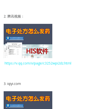
2. 腾讯视频：
https://v.qq.com/x/page/c3252wpi2dz.html
3. iqiyi.com