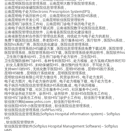
云南昆明医院信息管理系统
,
云南昆明大数字医院管理系统
,
云南昆明妇幼保健院医院信息管理系统
,
云南昆明电子处方Electronic Prescription System(EPS)
,
云南昆明电子病历软件公司
,
云南昆明社区卫生医院HIS系统
,
云南昆明软件开发公司
,
云南昆明软佳医院管理软件
,
云南昆明门诊医生工作站
,
云南昆明门诊电子病历电子处方
,
云南电子病历系统免费下载试用
,
云南省医院数字化医院信息系统
,
云南省医院管理信息软件
,
云南省县医院信息化建设项目
,
云南省新型农村合作医疗管理信息系统
,
传统处方与电子处方的差别
,
免费下载医院信息系统
,
养老院HIS
,
医疗服务站HIS
,
医疗软件
,
医院his系统
,
医院his系统厂商
,
医院信息化建设
,
医院信息管理系统
,
医院信息管理系统(HIS)建设方案
,
医院信息管理系统免费下载试用
,
医院管理
,
医院管理系统
,
医院管理系统HIS下载
,
医院管理系统使用说明书
,
医院软件his
,
卫生医疗服务站HIS
,
卫生所门诊电子处方软件
,
卫生院HIS
,
卫生院预防接种门诊HIS
,
各种专科医院HIS
,
处方模板
,
处方笺格式制作和打印
,
妇女儿童医院HIS
,
妇幼保健院HIS
,
微信预约挂号演示
,
手写处方笺
,
支持win10的HIS
,
无纸化数字医院HIS
,
昆明HIS价格
,
昆明HIS医疗系统
,
昆明HIS销售
,
昆明医疗系统研发
,
昆明医院管理系统
,
昆明软佳科技有限公司官方微信号
,
民营诊所HIS
,
电子处方发药
,
电子处方图片
,
电子处方操作说明
,
电子处方模板下载
,
电子处方范本
,
电子病历与医院信息管理系统(HIS系统)集成
,
电子病历模板
,
电子病历模板下载
,
社区卫生服务中心HIS
,
社区服务中心HIS
,
纯中医诊所处方软件
,
诊所HIS
,
诊所软件
,
软佳HIS住院医生工作站
,
软佳HIS门诊医生工作站
,
软佳HIS门诊护士工作站
,
软佳医疗专家系统
,
软佳医疗网站www.ynhis.com
,
软佳医疗软件HIS
,
软佳医院HIS中小医院管理系统
,
软佳医院信息管理系统
,
软佳医院信息管理系统 (SoftPlus HIS)
,
软佳医院信息管理系统(Softplus Hospital information system) – Softplus
HIS
,
软佳医院管理软件
,
软佳医院管理软件(Softplus Hospital Management Software) – Softplus
HMS