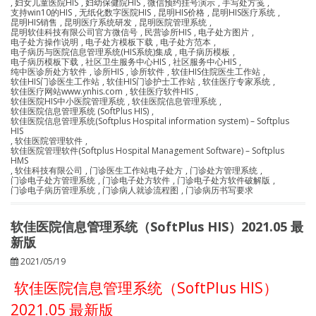
,
妇女儿童医院HIS
,
妇幼保健院HIS
,
微信预约挂号演示
,
手写处方笺
,
支持win10的HIS
,
无纸化数字医院HIS
,
昆明HIS价格
,
昆明HIS医疗系统
,
昆明HIS销售
,
昆明医疗系统研发
,
昆明医院管理系统
,
昆明软佳科技有限公司官方微信号
,
民营诊所HIS
,
电子处方图片
,
电子处方操作说明
,
电子处方模板下载
,
电子处方范本
,
电子病历与医院信息管理系统(HIS系统)集成
,
电子病历模板
,
电子病历模板下载
,
社区卫生服务中心HIS
,
社区服务中心HIS
,
纯中医诊所处方软件
,
诊所HIS
,
诊所软件
,
软佳HIS住院医生工作站
,
软佳HIS门诊医生工作站
,
软佳HIS门诊护士工作站
,
软佳医疗专家系统
,
软佳医疗网站www.ynhis.com
,
软佳医疗软件HIS
,
软佳医院HIS中小医院管理系统
,
软佳医院信息管理系统
,
软佳医院信息管理系统 (SoftPlus HIS)
,
软佳医院信息管理系统(Softplus Hospital information system) – Softplus
HIS
,
软佳医院管理软件
,
软佳医院管理软件(Softplus Hospital Management Software) – Softplus
HMS
,
软佳科技有限公司
,
门诊医生工作站电子处方
,
门诊处方管理系统
,
门诊电子处方管理系统
,
门诊电子处方软件
,
门诊电子处方软件破解版
,
门诊电子病历管理系统
,
门诊病人就诊流程图
,
门诊病历书写要求
软佳医院信息管理系统（SoftPlus HIS）2021.05 最
新版
2021/05/19
软佳医院信息管理系统（SoftPlus HIS）
2021.05 最新版