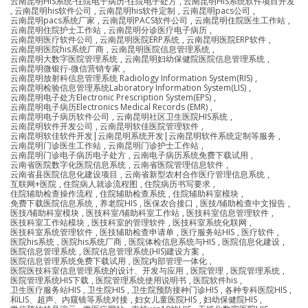
云南昆明HIS系统-住院电子病历-住院电子处方
,
云南昆明HIS系统软件项目开发
,
云南昆明his软件公司
,
云南昆明his软件定制
,
云南昆明pacs公司
,
云南昆明pacs系统厂家
,
云南昆明PACS软件公司
,
云南昆明住院医生工作站
,
云南昆明住院护士工作站
,
云南昆明分诊医疗电子病历
,
云南昆明医疗软件公司
,
云南昆明医院ERP系统
,
云南昆明医院ERP软件
,
云南昆明医院his系统厂商
,
云南昆明医院信息管理系统
,
云南昆明大数字医院管理系统
,
云南昆明妇幼保健院医院信息管理系统
,
云南昆明微银行-微信营销专家
,
云南昆明放射科信息管理系统 Radiology Information System(RIS)
,
云南昆明检验信息管理系统Laboratory Information System(LIS)
,
云南昆明电子处方Electronic Prescription System(EPS)
,
云南昆明电子病历Electronics Medical Records (EMR)
,
云南昆明电子病历软件公司
,
云南昆明社区卫生医院HIS系统
,
云南昆明软件开发公司
,
云南昆明软佳医院管理软件
,
云南昆明软佳软件开发|云南昆明系统开发|云南昆明软件系统定制等服务
,
云南昆明门诊医生工作站
,
云南昆明门诊护士工作站
,
云南昆明门诊电子病历电子处方
,
云南电子病历系统免费下载试用
,
云南省医院数字化医院信息系统
,
云南省医院管理信息软件
,
云南省县医院信息化建设项目
,
云南省新型农村合作医疗管理信息系统
,
互联网+医院
,
住院病人就诊流程图
,
住院病历书写要求
,
住院辅助检查操作流程
,
住院辅助检查系统
,
住院辅助科室模块
,
免费下载医院信息系统
,
养老院HIS
,
医保农合接口
,
医技/辅助检查中文报告
,
医技/辅助科室模块
,
医技科室/辅助科室工作站
,
医技科室信息管理软件
,
医技科室工作站模块
,
医技科室的管理软件
,
医技科室系统化联网
,
医技科室系统管理软件
,
医技辅助检查申请单
,
医疗服务站HIS
,
医疗软件
,
医院his系统
,
医院his系统厂商
,
医院体检信息系统与HIS
,
医院信息化建设
,
医院信息管理系统
,
医院信息管理系统(HIS)建设方案
,
医院信息管理系统免费下载试用
,
医院内部管理一体化
,
医院医技科室信息管理系统的设计、开发与应用
,
医院管理
,
医院管理系统
,
医院管理系统HIS下载
,
医院管理系统使用说明书
,
医院软件his
,
卫生医疗服务站HIS
,
卫生院HIS
,
卫生院预防接种门诊HIS
,
各种专科医院HIS
,
和LIS、超声、内窥镜等系统对接
,
妇女儿童医院HIS
,
妇幼保健院HIS
,