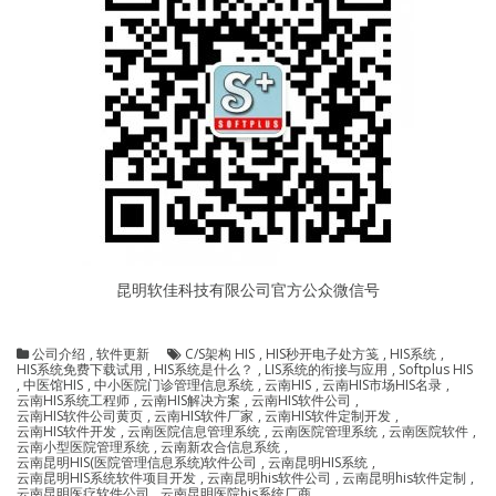
昆明软佳科技有限公司官方公众微信号
公司介绍
,
软件更新
C/S架构 HIS
,
HIS秒开电子处方笺
,
HIS系统
,
HIS系统免费下载试用
,
HIS系统是什么？
,
LIS系统的衔接与应用
,
Softplus HIS
,
中医馆HIS
,
中小医院门诊管理信息系统
,
云南HIS
,
云南HIS市场HIS名录
,
云南HIS系统工程师
,
云南HIS解决方案
,
云南HIS软件公司
,
云南HIS软件公司黄页
,
云南HIS软件厂家
,
云南HIS软件定制开发
,
云南HIS软件开发
,
云南医院信息管理系统
,
云南医院管理系统
,
云南医院软件
,
云南小型医院管理系统
,
云南新农合信息系统
,
云南昆明HIS(医院管理信息系统)软件公司
,
云南昆明HIS系统
,
云南昆明HIS系统软件项目开发
,
云南昆明his软件公司
,
云南昆明his软件定制
,
云南昆明医疗软件公司
,
云南昆明医院his系统厂商
,