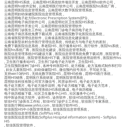
云南昆明HIS系统
,
云南昆明HIS系统软件项目开发
,
云南昆明his软件公司
,
云南昆明his软件定制
,
云南昆明医疗软件公司
,
云南昆明医院his系统厂商
,
云南昆明医院信息管理系统
,
云南昆明大数字医院管理系统
,
云南昆明妇幼保健院医院信息管理系统
,
云南昆明电子处方Electronic Prescription System(EPS)
,
云南昆明电子病历软件公司
,
云南昆明社区卫生医院HIS系统
,
云南昆明软件开发公司
,
云南昆明软佳医院管理软件
,
云南昆明门诊医生工作站
,
云南昆明门诊电子病历电子处方
,
云南电子病历系统免费下载试用
,
云南省医院数字化医院信息系统
,
云南省医院管理信息软件
,
云南省县医院信息化建设项目
,
云南省新型农村合作医疗管理信息系统
,
传统处方与电子处方的差别
,
免费下载医院信息系统
,
养老院HIS
,
医疗服务站HIS
,
医疗软件
,
医院his系统
,
医院his系统厂商
,
医院信息化建设
,
医院信息管理系统
,
医院信息管理系统(HIS)建设方案
,
医院信息管理系统免费下载试用
,
医院管理
,
医院管理系统
,
医院管理系统HIS下载
,
医院管理系统使用说明书
,
医院软件his
,
卫生医疗服务站HIS
,
卫生所门诊电子处方软件
,
卫生院HIS
,
卫生院预防接种门诊HIS
,
各种专科医院HIS
,
处方模板
,
处方笺格式制作和打印
,
妇女儿童医院HIS
,
妇幼保健院HIS
,
微信预约挂号演示
,
手写处方笺
,
支持win10的HIS
,
无纸化数字医院HIS
,
昆明HIS价格
,
昆明HIS医疗系统
,
昆明HIS销售
,
昆明医疗系统研发
,
昆明医院管理系统
,
昆明软佳科技有限公司官方微信号
,
民营诊所HIS
,
电子处方发药
,
电子处方图片
,
电子处方操作说明
,
电子处方模板下载
,
电子处方范本
,
电子病历与医院信息管理系统(HIS系统)集成
,
电子病历模板
,
电子病历模板下载
,
社区卫生服务中心HIS
,
社区服务中心HIS
,
纯中医诊所处方软件
,
诊所HIS
,
诊所软件
,
软佳HIS住院医生工作站
,
软佳HIS门诊医生工作站
,
软佳HIS门诊护士工作站
,
软佳医疗专家系统
,
软佳医疗网站www.ynhis.com
,
软佳医疗软件HIS
,
软佳医院HIS中小医院管理系统
,
软佳医院信息管理系统
,
软佳医院信息管理系统 (SoftPlus HIS)
,
软佳医院信息管理系统(Softplus Hospital information system) – Softplus
HIS
,
软佳医院管理软件
,