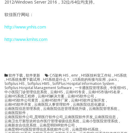
2012/Windows Server 2016，32位/64位均支持。
软佳医疗网站：
http://www.ynhis.com
http://www.kmhis.com
软件下载
,
软件更新
C/S架构 HIS
,
emr
,
HIS医技科室工作站
,
HIS系统
,
HIS系统免费下载试用
,
HIS系统是什么？
,
LIS系统的衔接与应用
,
pacs
,
Softplus HIS
,
Softplus HMS
,
SoftPlus Hospital Information System
,
Softplus Hospital Management Software
,
一卡通医院管理系统
,
中医馆HIS
,
中小医院门诊管理信息系统
,
云南HIS
,
云南HIS专卖
,
云南HIS市场HIS名录
,
云南HIS系统工程师
,
云南HIS解决方案
,
云南HIS软件公司
,
云南HIS软件公司黄页
,
云南HIS软件厂家
,
云南HIS软件定制开发
,
云南HIS软件开发
,
云南医院人事管理软件
,
云南医院信息化建设
,
云南医院信息管理系统
,
云南医院信息管理系统升级
,
云南医院管理系统
,
云南医院软件
,
云南医院软件公司_昆明医疗软件公司_云南医院软件开发_云南医院信息
,
云南卫生厅新型农村合作医疗管理省级信息系统
,
云南小型医院管理系统
,
云南新农合信息系统
,
云南昆明EMR软件公司
,
云南昆明HIS(医院管理信息系统)软件公司
,
云南昆明HIS系统
,