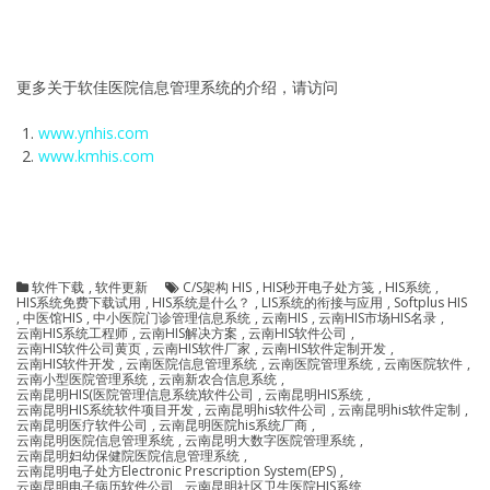
更多关于软佳医院信息管理系统的介绍，请访问
www.ynhis.com
www.kmhis.com
软件下载
,
软件更新
C/S架构 HIS
,
HIS秒开电子处方笺
,
HIS系统
,
HIS系统免费下载试用
,
HIS系统是什么？
,
LIS系统的衔接与应用
,
Softplus HIS
,
中医馆HIS
,
中小医院门诊管理信息系统
,
云南HIS
,
云南HIS市场HIS名录
,
云南HIS系统工程师
,
云南HIS解决方案
,
云南HIS软件公司
,
云南HIS软件公司黄页
,
云南HIS软件厂家
,
云南HIS软件定制开发
,
云南HIS软件开发
,
云南医院信息管理系统
,
云南医院管理系统
,
云南医院软件
,
云南小型医院管理系统
,
云南新农合信息系统
,
云南昆明HIS(医院管理信息系统)软件公司
,
云南昆明HIS系统
,
云南昆明HIS系统软件项目开发
,
云南昆明his软件公司
,
云南昆明his软件定制
,
云南昆明医疗软件公司
,
云南昆明医院his系统厂商
,
云南昆明医院信息管理系统
,
云南昆明大数字医院管理系统
,
云南昆明妇幼保健院医院信息管理系统
,
云南昆明电子处方Electronic Prescription System(EPS)
,
云南昆明电子病历软件公司
,
云南昆明社区卫生医院HIS系统
,