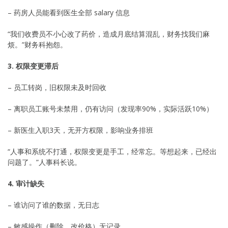
– 药房人员能看到医生全部 salary 信息
“我们收费员不小心改了药价，造成月底结算混乱，财务找我们麻
烦。”财务科抱怨。
3. 权限变更滞后
– 员工转岗，旧权限未及时回收
– 离职员工账号未禁用，仍有访问（发现率90%，实际活跃10%）
– 新医生入职3天，无开方权限，影响业务排班
“人事和系统不打通，权限变更是手工，经常忘。等想起来，已经出
问题了。”人事科长说。
4. 审计缺失
– 谁访问了谁的数据，无日志
– 敏感操作（删除、改价格）无记录