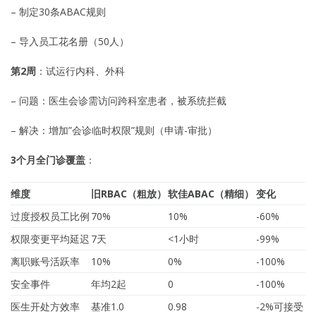
– 制定30条ABAC规则
– 导入员工花名册（50人）
第2周
：试运行内科、外科
– 问题：医生会诊需访问跨科室患者，被系统拦截
– 解决：增加”会诊临时权限”规则（申请-审批）
3个月全门诊覆盖
：
维度
旧RBAC（粗放）
软佳ABAC（精细）
变化
过度授权员工比例
70%
10%
-60%
权限变更平均延迟
7天
<1小时
-99%
离职账号活跃率
10%
0%
-100%
安全事件
年均2起
0
-100%
医生开处方效率
基准1.0
0.98
-2%可接受