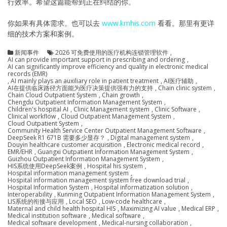
行效率。希望这篇能帮到正在纠结的你。
你如果有具体需求。也可以去
www.kmhis.com
看看。那里有更详
细的技术方案和案例。
新闻事件
2026 可免费使用的医疗机构连锁管理软件
,
AI can provide important support in prescribing and ordering
,
AI can significantly improve efficiency and quality in electronic medical
records (EMR)
,
AI mainly plays an auxiliary role in patient treatment
,
AI医疗辅助
,
AI在提供临床路径方面能为医疗决策提供强有力的支持
,
Chain clinic system
,
Chain Cloud Outpatient System
,
Chain growth
,
Chengdu Outpatient Information Management System
,
Children's hospital AI
,
Clinic Management system
,
Clinic Software
,
Clinical workflow
,
Cloud Outpatient Management System
,
Cloud Outpatient System
,
Community Health Service Center Outpatient Management Software
,
DeepSeek R1 671B 需要多少显存？
,
Digital management system
,
Douyin healthcare customer acquisition
,
Electronic medical record
,
EMR/EHR
,
Guangxi Outpatient Information Management System
,
Guizhou Outpatient Information Management System
,
HIS系统使用DeepSeek案例
,
Hospital his system
,
Hospital information management system
,
Hospital information management system free download trial
,
Hospital Information System
,
Hospital informatization solution
,
Interoperability
,
Kunming Outpatient Information Management System
,
LIS系统的衔接与应用
,
Local SEO
,
Low-code healthcare
,
Maternal and child health hospital HIS
,
Maximizing AI value
,
Medical ERP
,
Medical institution software
,
Medical software
,
Medical software development
,
Medical-nursing collaboration
,