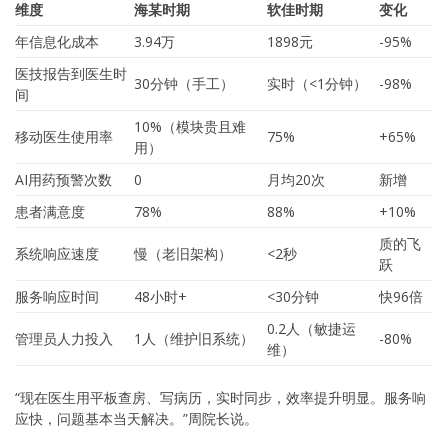
维度
海某时期
软佳时期
变化
年信息化成本
3.94万
1898元
-95%
医技报告到医生时
30分钟（手工）
实时（<1分钟）
-98%
间
10%（模块贵且难
移动医生使用率
75%
+65%
用）
AI用药预警次数
0
月均20次
新增
患者满意度
78%
88%
+10%
质的飞
系统响应速度
慢（老旧架构）
<2秒
跃
服务响应时间
48小时+
<30分钟
快96倍
0.2人（敏捷运
管理员人力投入
1人（维护旧系统）
-80%
维）
“现在医生用平板查房、写病历，实时同步，效率提升明显。服务响
应快，问题基本当天解决。”周院长说。