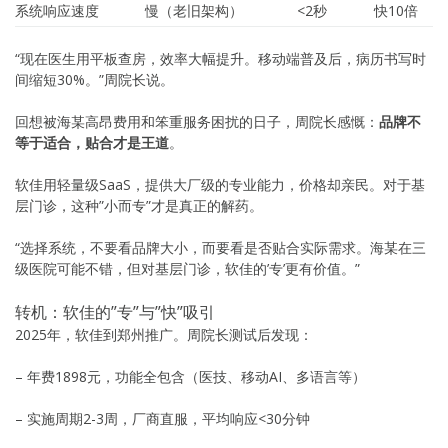
系统响应速度
慢（老旧架构）
<2秒
快10倍
“现在医生用平板查房，效率大幅提升。移动端普及后，病历书写时
间缩短30%。”周院长说。
回想被海某高昂费用和笨重服务困扰的日子，周院长感慨：
品牌不
等于适合，贴合才是王道
。
软佳用轻量级SaaS，提供大厂级的专业能力，价格却亲民。对于基
层门诊，这种”小而专”才是真正的解药。
“选择系统，不要看品牌大小，而要看是否贴合实际需求。海某在三
级医院可能不错，但对基层门诊，软佳的’专’更有价值。”
转机：软佳的”专”与”快”吸引
2025年，软佳到郑州推广。周院长测试后发现：
– 年费1898元，功能全包含（医技、移动AI、多语言等）
– 实施周期2-3周，厂商直服，平均响应<30分钟