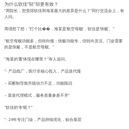
为什么软佳”轻”却更有效？
“周院长，您觉得软佳和海某最大的差异是什么？”同行交流会上，有
人问。
周强想了想：”打个比��，海某是’航空母舰’，软佳是’快艇’。”
“航空母舰功能多，但转向慢；快艇功能专，但转向灵活。门诊需要
的是快艇，不是航空母舰。”
“海某的’重’体现在哪里？”有人追问。
“- 产品线广，医疗非核心投入，产品迭代慢
– 买断制导致升级动力不足，功能陈旧
– 渠道代理模式，服务质量参差不齐”
“软佳的’专’呢？”
“- 24年专注门诊，产品持续优化，贴合基层