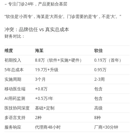
– 专注门诊24年，产品更贴合基层
“软佳是’小而专’，海某是’大而全’。门诊需要的是’专’，不是’大’。”
冲突：品牌信任 vs 真实总成本
财务对比：
维度
海某
软佳
初期投入
8.8万（软件+实施+硬件）
0.19万（首年）
5年总成本
19.7万+升级
0.95万
实施周期
3个月
2-3周
移动医生端
+0.8万
包含
AI用药监测
+0.5万/年
包含
医技协同深度
基础+定制
高级
多语言支持
2种
8种
服务响应
代理商48小时
厂商<30分钟