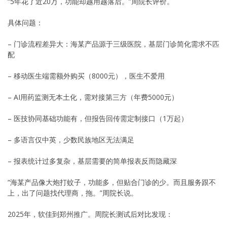
“5年花了近20万，功能却越用越落后。”周院长评价。
具体问题：
– 门诊流程差异大：海某产品源于三级医院，基层门诊简化需求不匹
配
– 移动医生端需额外购买（8000元），医生不爱用
– AI用药监测无本土化，需对接第三方（年费5000元）
– 医技协同基础功能有，但报告回传需定制接口（1万起）
– 多语言仅中英，少数民族地区无法满足
– 报表统计过多复杂，基层需要的简单报表反而隐藏深
“海某产品像大炮打蚊子，功能多，但贴合门诊的少。而且服务跟不
上，出了问题找代理商，拖。”周院长说。
2025年，软佳到郑州推广。周院长测试后对比发现：