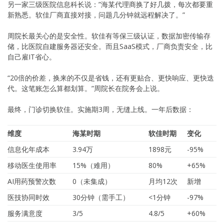
另一家三级医院信息科长说：”海某代理商换了好几拨，每次都要重
新熟悉。软佳厂商直接对接，问题几分钟就远程解决了。”
周院长最关心的是安全性。软佳有等保三级认证，数据加密传输存
储，比医院自建服务器还安全。而且SaaS模式，厂商负责安全，比
自己雇IT省心。
“20倍的价差，换来的不仅是省钱，还有更贴合、更快响应、更快迭
代。这笔账怎么算都划算。”周院长在院务会上说。
最终，门诊切换软佳。实施期3周，无缝上线。一年后数据：
维度
海某时期
软佳时期
变化
信息化年成本
3.94万
1898元
-95%
移动医生使用率
15%（难用）
80%
+65%
AI用药预警次数
0（未集成）
月均12次
新增
医技协同时效
30分钟（需手工）
<1分钟
-97%
服务满意度
3/5
4.8/5
+60%