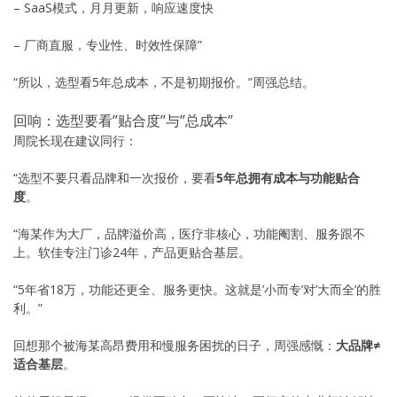
– SaaS模式，月月更新，响应速度快
– 厂商直服，专业性、时效性保障”
“所以，选型看5年总成本，不是初期报价。”周强总结。
回响：选型要看”贴合度”与”总成本”
周院长现在建议同行：
“选型不要只看品牌和一次报价，要看
5年总拥有成本与功能贴合
度
。
“海某作为大厂，品牌溢价高，医疗非核心，功能阉割、服务跟不
上。软佳专注门诊24年，产品更贴合基层。
“5年省18万，功能还更全、服务更快。这就是’小而专’对’大而全’的胜
利。”
回想那个被海某高昂费用和慢服务困扰的日子，周强感慨：
大品牌≠
适合基层
。