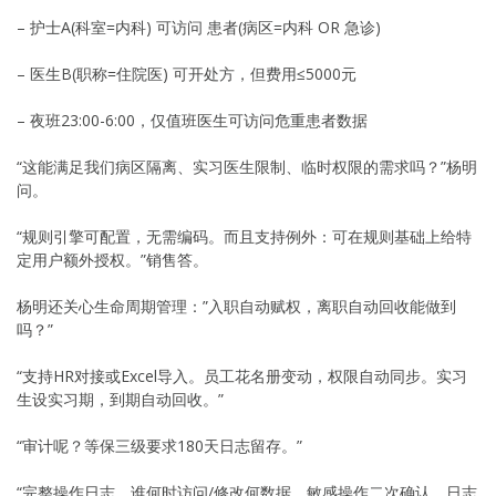
– 护士A(科室=内科) 可访问 患者(病区=内科 OR 急诊)
– 医生B(职称=住院医) 可开处方，但费用≤5000元
– 夜班23:00-6:00，仅值班医生可访问危重患者数据
“这能满足我们病区隔离、实习医生限制、临时权限的需求吗？”杨明
问。
“规则引擎可配置，无需编码。而且支持例外：可在规则基础上给特
定用户额外授权。”销售答。
杨明还关心生命周期管理：”入职自动赋权，离职自动回收能做到
吗？”
“支持HR对接或Excel导入。员工花名册变动，权限自动同步。实习
生设实习期，到期自动回收。”
“审计呢？等保三级要求180天日志留存。”
“完整操作日志，谁何时访问/修改何数据，敏感操作二次确认，日志