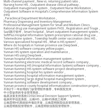
Multi-channel payment
,
New vs. returning patient ratio
,
Nursing home HIS
,
Outpatient disease clinical pathway
,
Outpatient management system
,
Outpatient Nurse Workstation
,
Outpatient Software in Hospital’s Comprehensive Information System
(HIS)
,
Paraclinical Department Workstation
,
Pharmacy Dispensing and Inventory Management
,
Professional Management System for Small and Medium Clinics
,
Rational drug use management system PASS
,
Registration and Triage
,
SaaS医疗软件
,
Smart hospital
,
Smart outpatient management system
,
SoftPlus Hospital Information System prescription rational drug use
,
Telemedicine system
,
Township health center vaccination clinic HIS
,
Various specialized hospital HIS
,
What is HIS system?
,
Where do hospitals in Yunnan province use DeepSeek
,
Yunnan HIS software company yellow pages
,
Yunnan HIS system operation and maintenance
,
Yunnan HIS using DeepSeek
,
Yunnan hospital information management system
,
Yunnan Kunming electronic medical record software company
,
Yunnan Kunming HIS (Hospital Information System) software company
,
Yunnan Kunming HIS system software project development
,
Yunnan Kunming hospital his system vendor
,
Yunnan Kunming hospital information management system
,
Yunnan Kunming large digital hospital management system
,
Yunnan Kunming software development company
,
Yunnan province county hospital informatization construction project
,
不到2千一年好用的门诊管理软件推荐
,
专科医院支持
,
中小型诊所的专业管理系统
,
临床决策支持系统CDSS(Clinical Decision Support System)
,
临床药学信息系统
,
云南HIS
,
云南HIS系统工程师
,
云南昆明HIS系统软件项目开发
,
云南昆明医院信息管理系统
,
云南昆明医院管理软件
,
云南昆明软佳医院管理软件
,