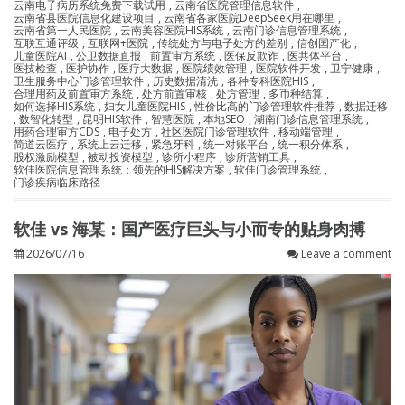
云南电子病历系统免费下载试用
,
云南省医院管理信息软件
,
云南省县医院信息化建设项目
,
云南省各家医院DeepSeek用在哪里
,
云南省第一人民医院
,
云南美容医院HIS系统
,
云南门诊信息管理系统
,
互联互通评级
,
互联网+医院
,
传统处方与电子处方的差别
,
信创国产化
,
儿童医院AI
,
公卫数据直报
,
前置审方系统
,
医保反欺诈
,
医共体平台
,
医技检查
,
医护协作
,
医疗大数据
,
医院绩效管理
,
医院软件开发
,
卫宁健康
,
卫生服务中心门诊管理软件
,
历史数据清洗
,
各种专科医院HIS
,
合理用药及前置审方系统
,
处方前置审核
,
处方管理
,
多币种结算
,
如何选择HIS系统
,
妇女儿童医院HIS
,
性价比高的门诊管理软件推荐
,
数据迁移
,
数智化转型
,
昆明HIS软件
,
智慧医院
,
本地SEO
,
湖南门诊信息管理系统
,
用药合理审方CDS
,
电子处方
,
社区医院门诊管理软件
,
移动端管理
,
简道云医疗
,
系统上云迁移
,
紧急牙科
,
统一对账平台
,
统一积分体系
,
股权激励模型
,
被动投资模型
,
诊所小程序
,
诊所营销工具
,
软佳医院信息管理系统：领先的HIS解决方案
,
软佳门诊管理系统
,
门诊疾病临床路径
软佳 vs 海某：国产医疗巨头与小而专的贴身肉搏
2026/07/16
Leave a comment