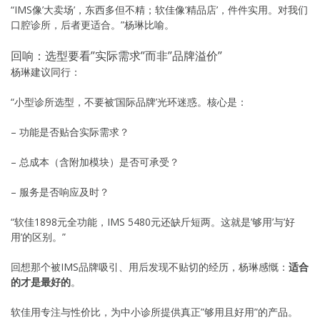
“IMS像’大卖场’，东西多但不精；软佳像’精品店’，件件实用。对我们
口腔诊所，后者更适合。”杨琳比喻。
回响：选型要看”实际需求”而非”品牌溢价”
杨琳建议同行：
“小型诊所选型，不要被’国际品牌’光环迷惑。核心是：
– 功能是否贴合实际需求？
– 总成本（含附加模块）是否可承受？
– 服务是否响应及时？
“软佳1898元全功能，IMS 5480元还缺斤短两。这就是’够用’与’好
用’的区别。”
回想那个被IMS品牌吸引、用后发现不贴切的经历，杨琳感慨：
适合
的才是最好的
。
软佳用专注与性价比，为中小诊所提供真正”够用且好用”的产品。