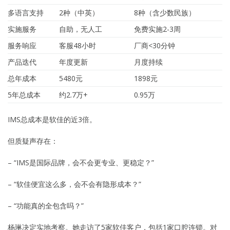
多语言支持
2种（中英）
8种（含少数民族）
实施服务
自助，无人工
免费实施2-3周
服务响应
客服48小时
厂商<30分钟
产品迭代
年度更新
月度持续
总年成本
5480元
1898元
5年总成本
约2.7万+
0.95万
IMS总成本是软佳的近3倍。
但质疑声存在：
– “IMS是国际品牌，会不会更专业、更稳定？”
– “软佳便宜这么多，会不会有隐形成本？”
– “功能真的全包含吗？”
杨琳决定实地考察。她走访了5家软佳客户，包括1家口腔连锁。对