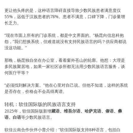
更让他头疼的是，这种语言障碍直接导致少数民族患者满意度仅
55%，远低于汉族患者的78%。患者不满意，口碑下降，门诊量增
长乏力。
“现在市面上所有的门诊系统，都是中文界面的。”杨昆向信息科抱
怨，”我们想换系统，但难道就没有支持民族语言的吗？供应商都说
没这功能。”
那晚，杨昆独自坐在办公室，看着窗外苍山的轮廓。他想：大理是
多民族聚居地，如果一家社区诊所都无法用少数民族语言服务，谈
何医疗平等？
“必须找到解决方案。”他在心里对自己说。但他不知道，这样的系统
是否存在，价格会不会高得离谱。
转机：软佳国际版的民族语言支持
2025年，软佳国际版新增
藏语、维吾尔语、哈萨克语、傣语、彝
语、白语
等少数民族语言。
软佳云南合作伙伴小普介绍：”软佳国际版支持8种语言，包括白