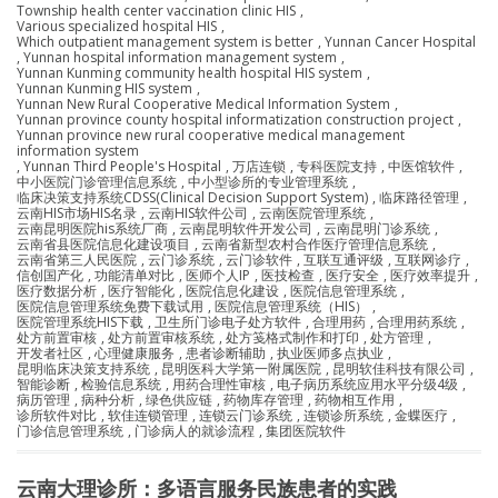
Township health center vaccination clinic HIS
,
Various specialized hospital HIS
,
Which outpatient management system is better
,
Yunnan Cancer Hospital
,
Yunnan hospital information management system
,
Yunnan Kunming community health hospital HIS system
,
Yunnan Kunming HIS system
,
Yunnan New Rural Cooperative Medical Information System
,
Yunnan province county hospital informatization construction project
,
Yunnan province new rural cooperative medical management
information system
,
Yunnan Third People's Hospital
,
万店连锁
,
专科医院支持
,
中医馆软件
,
中小医院门诊管理信息系统
,
中小型诊所的专业管理系统
,
临床决策支持系统CDSS(Clinical Decision Support System)
,
临床路径管理
,
云南HIS市场HIS名录
,
云南HIS软件公司
,
云南医院管理系统
,
云南昆明医院his系统厂商
,
云南昆明软件开发公司
,
云南昆明门诊系统
,
云南省县医院信息化建设项目
,
云南省新型农村合作医疗管理信息系统
,
云南省第三人民医院
,
云门诊系统
,
云门诊软件
,
互联互通评级
,
互联网诊疗
,
信创国产化
,
功能清单对比
,
医师个人IP
,
医技检查
,
医疗安全
,
医疗效率提升
,
医疗数据分析
,
医疗智能化
,
医院信息化建设
,
医院信息管理系统
,
医院信息管理系统免费下载试用
,
医院信息管理系统（HIS）
,
医院管理系统HIS下载
,
卫生所门诊电子处方软件
,
合理用药
,
合理用药系统
,
处方前置审核
,
处方前置审核系统
,
处方笺格式制作和打印
,
处方管理
,
开发者社区
,
心理健康服务
,
患者诊断辅助
,
执业医师多点执业
,
昆明临床决策支持系统
,
昆明医科大学第一附属医院
,
昆明软佳科技有限公司
,
智能诊断
,
检验信息系统
,
用药合理性审核
,
电子病历系统应用水平分级4级
,
病历管理
,
病种分析
,
绿色供应链
,
药物库存管理
,
药物相互作用
,
诊所软件对比
,
软佳连锁管理
,
连锁云门诊系统
,
连锁诊所系统
,
金蝶医疗
,
门诊信息管理系统
,
门诊病人的就诊流程
,
集团医院软件
云南大理诊所：多语言服务民族患者的实践