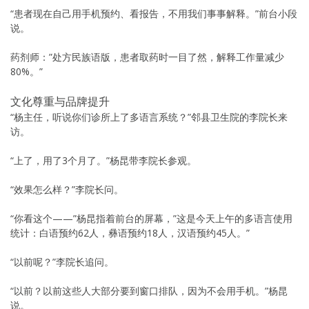
“患者现在自己用手机预约、看报告，不用我们事事解释。”前台小段
说。
药剂师：”处方民族语版，患者取药时一目了然，解释工作量减少
80%。”
文化尊重与品牌提升
“杨主任，听说你们诊所上了多语言系统？”邻县卫生院的李院长来
访。
“上了，用了3个月了。”杨昆带李院长参观。
“效果怎么样？”李院长问。
“你看这个——”杨昆指着前台的屏幕，”这是今天上午的多语言使用
统计：白语预约62人，彝语预约18人，汉语预约45人。”
“以前呢？”李院长追问。
“以前？以前这些人大部分要到窗口排队，因为不会用手机。”杨昆
说。