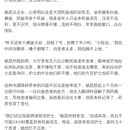
杨昆点点头，心里明白这是大理民族地区的常态。诊所服务白族、
彝族、回族等多个民族，很多老年人只会本民族语言，汉语不流
利，更不识字。指示牌看不懂，流程不明白，常常跑错窗口，白白
排队。
“昨天还有个彝族大叔，挂错了号，折腾了半小时。”小段说，”我在
中间当翻译，嗓子都哑了。但患者太多，我也顾不上他。”
杨昆环顾四周：大厅里有五六位少数民族老年患者，眼神迷茫地站
在排队的队伍里，看不懂电子屏，也不知道该去哪里。有的拉住护
士反复询问，护士的中文他们听不懂，他们的方言护士也听不懂。
这种沟通障碍带来的问题不仅仅是效率低下。杨昆想起上个月的一
次医疗纠纷：一位白族患者的处方，他女儿翻译时误解了用药频
次，导致患者服药过量。虽然最后没出大事，但医务科记录了，药
房也背了责任。
“我们试过高薪聘请双语护士。”杨昆对财务说，”但成本高，而且不
可能24小时覆盖所有民族语言。再说，就算有双语护士，面对几十
个患者，她也忙不过来。”