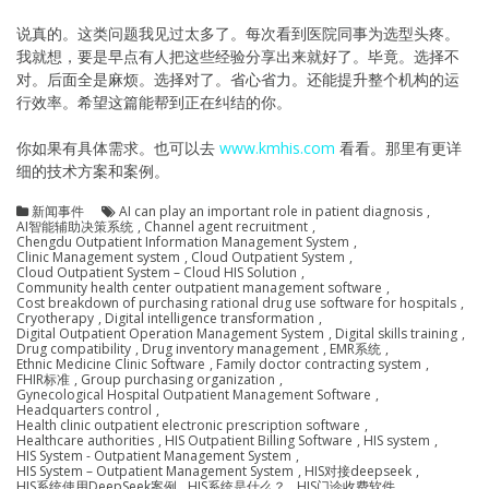
说真的。这类问题我见过太多了。每次看到医院同事为选型头疼。
我就想，要是早点有人把这些经验分享出来就好了。毕竟。选择不
对。后面全是麻烦。选择对了。省心省力。还能提升整个机构的运
行效率。希望这篇能帮到正在纠结的你。
你如果有具体需求。也可以去
www.kmhis.com
看看。那里有更详
细的技术方案和案例。
新闻事件
AI can play an important role in patient diagnosis
,
AI智能辅助决策系统
,
Channel agent recruitment
,
Chengdu Outpatient Information Management System
,
Clinic Management system
,
Cloud Outpatient System
,
Cloud Outpatient System – Cloud HIS Solution
,
Community health center outpatient management software
,
Cost breakdown of purchasing rational drug use software for hospitals
,
Cryotherapy
,
Digital intelligence transformation
,
Digital Outpatient Operation Management System
,
Digital skills training
,
Drug compatibility
,
Drug inventory management
,
EMR系统
,
Ethnic Medicine Clinic Software
,
Family doctor contracting system
,
FHIR标准
,
Group purchasing organization
,
Gynecological Hospital Outpatient Management Software
,
Headquarters control
,
Health clinic outpatient electronic prescription software
,
Healthcare authorities
,
HIS Outpatient Billing Software
,
HIS system
,
HIS System - Outpatient Management System
,
HIS System – Outpatient Management System
,
HIS对接deepseek
,
HIS系统使用DeepSeek案例
,
HIS系统是什么？
,
HIS门诊收费软件
,