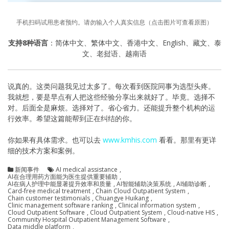
手机扫码试用患者预约。请勿输入个人真实信息（点击图片可查看原图）
支持8种语言
：简体中文、繁体中文、香港中文、English、藏文、泰
文、老挝语、越南语
说真的。这类问题我见过太多了。每次看到医院同事为选型头疼。
我就想，要是早点有人把这些经验分享出来就好了。毕竟。选择不
对。后面全是麻烦。选择对了。省心省力。还能提升整个机构的运
行效率。希望这篇能帮到正在纠结的你。
你如果有具体需求。也可以去
www.kmhis.com
看看。那里有更详
细的技术方案和案例。
新闻事件
AI medical assistance
,
AI在合理用药方面能为医生提供重要辅助
,
AI在病人护理中能显著提升效率和质量
,
AI智能辅助决策系统
,
AI辅助诊断
,
Card-free medical treatment
,
Chain Cloud Outpatient System
,
Chain customer testimonials
,
Chuangye Huikang
,
Clinic management software ranking
,
Clinical information system
,
Cloud Outpatient Software
,
Cloud Outpatient System
,
Cloud-native HIS
,
Community Hospital Outpatient Management Software
,
Data middle platform
,