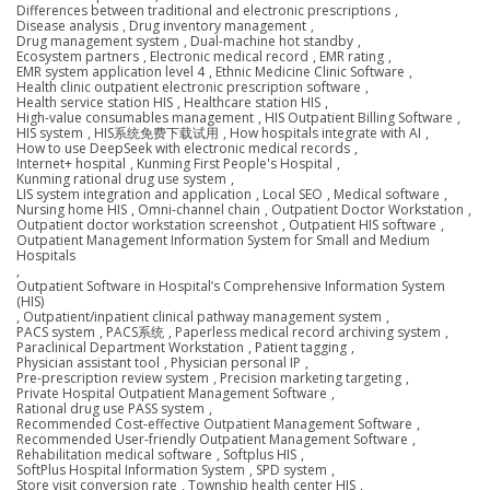
Differences between traditional and electronic prescriptions
,
Disease analysis
,
Drug inventory management
,
Drug management system
,
Dual-machine hot standby
,
Ecosystem partners
,
Electronic medical record
,
EMR rating
,
EMR system application level 4
,
Ethnic Medicine Clinic Software
,
Health clinic outpatient electronic prescription software
,
Health service station HIS
,
Healthcare station HIS
,
High-value consumables management
,
HIS Outpatient Billing Software
,
HIS system
,
HIS系统免费下载试用
,
How hospitals integrate with AI
,
How to use DeepSeek with electronic medical records
,
Internet+ hospital
,
Kunming First People's Hospital
,
Kunming rational drug use system
,
LIS system integration and application
,
Local SEO
,
Medical software
,
Nursing home HIS
,
Omni-channel chain
,
Outpatient Doctor Workstation
,
Outpatient doctor workstation screenshot
,
Outpatient HIS software
,
Outpatient Management Information System for Small and Medium
Hospitals
,
Outpatient Software in Hospital’s Comprehensive Information System
(HIS)
,
Outpatient/inpatient clinical pathway management system
,
PACS system
,
PACS系统
,
Paperless medical record archiving system
,
Paraclinical Department Workstation
,
Patient tagging
,
Physician assistant tool
,
Physician personal IP
,
Pre-prescription review system
,
Precision marketing targeting
,
Private Hospital Outpatient Management Software
,
Rational drug use PASS system
,
Recommended Cost-effective Outpatient Management Software
,
Recommended User-friendly Outpatient Management Software
,
Rehabilitation medical software
,
Softplus HIS
,
SoftPlus Hospital Information System
,
SPD system
,
Store visit conversion rate
,
Township health center HIS
,