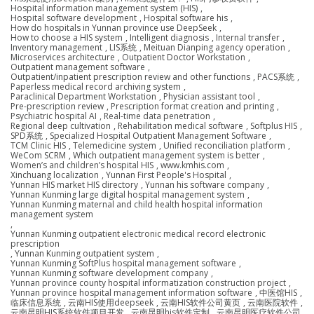
Hospital information management system (HIS)
,
Hospital software development
,
Hospital software his
,
How do hospitals in Yunnan province use DeepSeek
,
How to choose a HIS system
,
Intelligent diagnosis
,
Internal transfer
,
Inventory management
,
LIS系统
,
Meituan Dianping agency operation
,
Microservices architecture
,
Outpatient Doctor Workstation
,
Outpatient management software
,
Outpatient/inpatient prescription review and other functions
,
PACS系统
,
Paperless medical record archiving system
,
Paraclinical Department Workstation
,
Physician assistant tool
,
Pre-prescription review
,
Prescription format creation and printing
,
Psychiatric hospital AI
,
Real-time data penetration
,
Regional deep cultivation
,
Rehabilitation medical software
,
Softplus HIS
,
SPD系统
,
Specialized Hospital Outpatient Management Software
,
TCM Clinic HIS
,
Telemedicine system
,
Unified reconciliation platform
,
WeCom SCRM
,
Which outpatient management system is better
,
Women’s and children’s hospital HIS
,
www.kmhis.com
,
Xinchuang localization
,
Yunnan First People's Hospital
,
Yunnan HIS market HIS directory
,
Yunnan his software company
,
Yunnan Kunming large digital hospital management system
,
Yunnan Kunming maternal and child health hospital information
management system
,
Yunnan Kunming outpatient electronic medical record electronic
prescription
,
Yunnan Kunming outpatient system
,
Yunnan Kunming SoftPlus hospital management software
,
Yunnan Kunming software development company
,
Yunnan province county hospital informatization construction project
,
Yunnan province hospital management information software
,
中医馆HIS
,
临床信息系统
,
云南HIS使用deepseek
,
云南HIS软件公司黄页
,
云南医院软件
,
云南昆明HIS系统软件项目开发
,
云南昆明his软件定制
,
云南昆明医疗软件公司