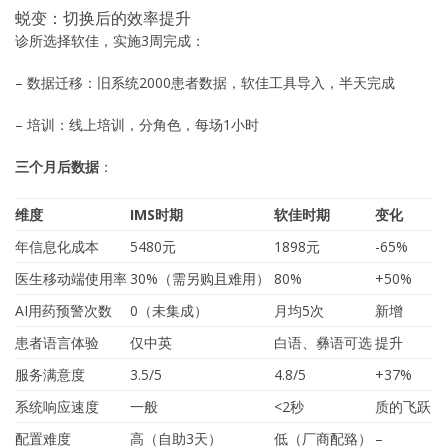
蜕变：切换后的效率提升
诊所选择软佳，实施3周完成：
– 数据迁移：旧系统2000患者数据，软佳工具导入，半天完成
– 培训：线上培训，分角色，每场1小时
三个月后数据
：
维度
IMS时期
软佳时期
变化
年信息化成本
5480元
1898元
-65%
医生移动端使用率
30%（需另购且难用）
80%
+50%
AI用药预警次数
0（未集成）
月均5次
新增
患者语言体验
仅中英
白语、彝语可选
提升
服务满意度
3.5/5
4.8/5
+37%
系统响应速度
一般
<2秒
质的飞跃
配置难度
高（自助3天）
低（厂商配臵）
–