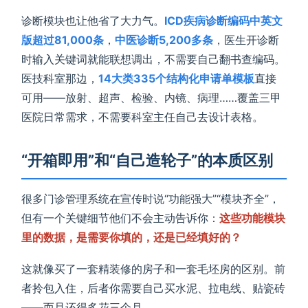
诊断模块也让他省了大力气。
ICD疾病诊断编码中英文
版超过81,000条
，
中医诊断5,200多条
，医生开诊断
时输入关键词就能联想调出，不需要自己翻书查编码。
医技科室那边，
14大类335个结构化申请单模板
直接
可用——放射、超声、检验、内镜、病理……覆盖三甲
医院日常需求，不需要科室主任自己去设计表格。
“开箱即用”和“自己造轮子”的本质区别
很多门诊管理系统在宣传时说“功能强大”“模块齐全”，
但有一个关键细节他们不会主动告诉你：
这些功能模块
里的数据，是需要你填的，还是已经填好的？
这就像买了一套精装修的房子和一套毛坯房的区别。前
者拎包入住，后者你需要自己买水泥、拉电线、贴瓷砖
——而且还得多花三个月。