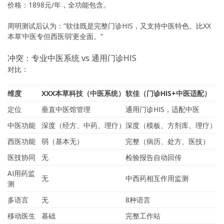
价格：1898元/年，全功能包含。
周明测试后认为：”软佳既是完整门诊HIS，又支持中医特色。比XX
本草’中医专但西医弱’更全面。”
冲突：专业中医系统 vs 通用门诊HIS
对比：
维度
XXX本草科技（中医系统）
软佳（门诊HIS+中医适配）
定位
垂直中医馆管理
通用门诊HIS，适配中医
中医功能
深度（经方、中药、理疗）
深度（模板、方剂库、理疗）
西医功能
弱（基本无）
完整（病历、处方、医技）
医技协同
无
检验报告自动回传
AI用药监
无
中西药相互作用监测
测
多语言
无
8种语言
移动医生
基础
完整工作站