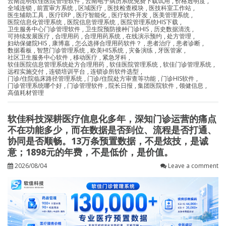
云南昆明软佳医院管理软件
,
云南电子病历系统免费下载试用
,
价格透明度
,
全域连锁
,
前置审方系统
,
区域医疗
,
医技检查模块
,
医技科室工作站
,
医生辅助工具
,
医疗ERP
,
医疗智能化
,
医疗软件开发
,
医美管理系统
,
医院信息化管理系统
,
医院信息管理系统
,
医院管理系统HIS下载
,
卫生服务中心门诊管理软件
,
卫生院预防接种门诊HIS
,
历史数据清洗
,
可持续发展医疗
,
合理用药
,
合理用药系统
,
在线演示预约
,
处方管理
,
妇幼保健院HIS
,
康博嘉
,
怎么选择合理用药软件？
,
患者治疗
,
患者诊断
,
数据看板
,
智慧门诊管理系统
,
欧美HIS系统
,
灾备演练
,
牙医管家
,
社区卫生服务中心软件
,
移动医疗
,
紧急牙科
,
软佳医院信息管理系统处方合理用药
,
软佳医院管理系统
,
软佳门诊管理系统
,
远程实施交付
,
连锁培训平台
,
连锁诊所软件选型
,
门诊/住院临床路径管理系统
,
门诊/住院处方审查等功能
,
门诊HIS软件
,
门诊管理系统哪个好
,
门诊管理软件
,
院长日报
,
集团医院软件
,
领健信息
,
高值耗材管理
软佳科技深耕医疗信息化多年，深知门诊运营的痛点
不在功能多少，而在数据是否到位、流程是否打通、
协同是否顺畅。13万条预置数据，不是炫技，是诚
意；1898元的年费，不是低价，是价值。
2026/08/04
Leave a comment