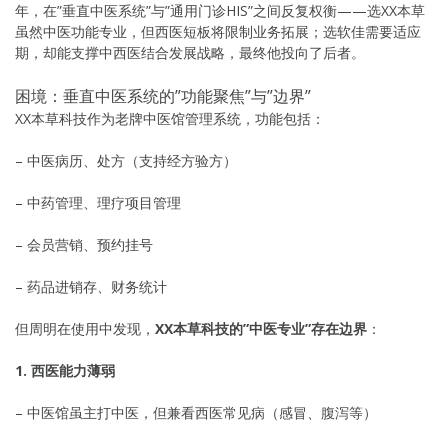
年，在”垂直中医系统”与”通用门诊HIS”之间反复权衡——选XX本草
虽然中医功能专业，但西医短板将限制业务拓展；选软佳需要适应
期，却能支撑中西医结合发展战略，最终他投向了后者。
困境：垂直中医系统的”功能聚焦”与”边界”
XX本草科技作为老牌中医馆管理系统，功能包括：
– 中医病历、处方（支持经方验方）
– 中药管理、理疗项目管理
– 会员营销、预约挂号
– 药品进销存、财务统计
但周明在使用中发现，
XX本草科技的”中医专业”存在边界
：
1. 西医能力薄弱
– 中医馆虽主打中医，但兼看西医常见病（感冒、腹泻等）