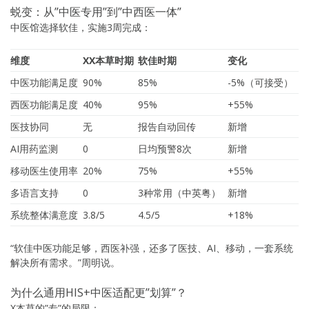
蜕变：从”中医专用”到”中西医一体”
中医馆选择软佳，实施3周完成：
维度
XX本草时期
软佳时期
变化
中医功能满足度
90%
85%
-5%（可接受）
西医功能满足度
40%
95%
+55%
医技协同
无
报告自动回传
新增
AI用药监测
0
日均预警8次
新增
移动医生使用率
20%
75%
+55%
多语言支持
0
3种常用（中英粤）
新增
系统整体满意度
3.8/5
4.5/5
+18%
“软佳中医功能足够，西医补强，还多了医技、AI、移动，一套系统
解决所有需求。”周明说。
为什么通用HIS+中医适配更”划算”？
X本草的”专”的局限：