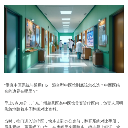
“垂直中医系统与通用HIS，混合型中医馆到底该怎么选？中西医结
合的边界在哪里？”
早上8点30分，广东广州越秀区某中医馆贵宾诊疗区内，负责人周明
焦急地踱着步子翻阅对比资料。
当时，推门进入诊疗区，快步走到办公桌前，翻开系统对比手册，
眉头紧锁，重重叹了口气，在房间里来回踱步，擦去额上细汗，拿