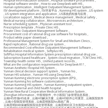
Hospital informatization solution
,
Hospital software procurement
,
Hospital software vendor
,
How to use DeepSeek with HIS
,
Human optimization
,
Intelligent Outpatient Management System
,
ISV development platform
,
ISV开发平台
,
Kunming HIS system
,
LIS system
,
LIS system integration and application
,
LIS系统的衔接与应用
,
Localization support
,
Medical device management
,
Medical safety
,
Medical-nursing collaboration
,
Microservices architecture
,
Nurse scheduling system
,
Physician assistant tool
,
Prescription template
,
Private Clinic HIS
,
Private Clinic Outpatient Management Software
,
Procurement cost of rational drug use software for hospitals
,
Product white paper download
,
Professional Management System for Small and Medium Clinics
,
Rapid replication
,
Rational drug use system
,
Recommended Cost-effective Outpatient Management Software
,
Rehabilitation medical system
,
Softplus HIS
,
SoftPlus Hospital Information System prescription rational drug use
,
Subscription-based healthcare
,
System cloud migration
,
TCM Clinic HIS
,
Township health center HIS
,
Unified patient records
,
What are the configuration requirements for DeepSeek R1?
,
Yunnan Aesthetic Hospital HIS System
,
Yunnan clinical decision support system
,
Yunnan his
,
Yunnan HIS solution
,
Yunnan HIS using DeepSeek
,
Yunnan Kunming electronic prescription system (EPS)
,
Yunnan Kunming his software customization
,
Yunnan Kunming HIS system
,
Yunnan Kunming outpatient system
,
Yunnan maternal and child health hospital
,
Yunnan New Rural Cooperative Medical Information System
,
Zhonglian Information
,
中医馆软件
,
中小医院门诊管理信息系统
,
云南HIS市场HIS名录
,
云南HIS解决方案
,
云南HIS软件公司黄页
,
云南医院软件
,
云南小型医院管理系统
,
云南昆明医院his系统厂商
,
云南昆明妇幼保健院医院信息管理系统
,
云南昆明社区卫生医院HIS系统
,