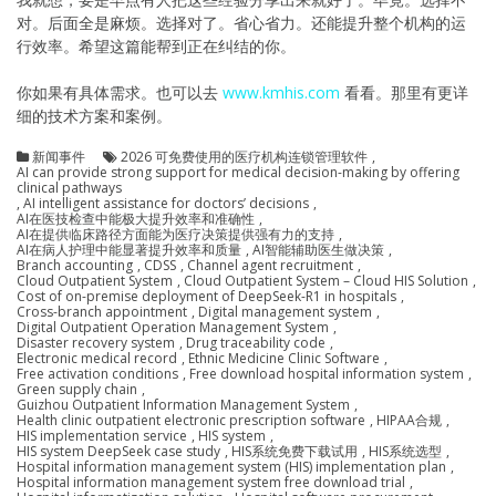
对。后面全是麻烦。选择对了。省心省力。还能提升整个机构的运
行效率。希望这篇能帮到正在纠结的你。
你如果有具体需求。也可以去
www.kmhis.com
看看。那里有更详
细的技术方案和案例。
新闻事件
2026 可免费使用的医疗机构连锁管理软件
,
AI can provide strong support for medical decision-making by offering
clinical pathways
,
AI intelligent assistance for doctors’ decisions
,
AI在医技检查中能极大提升效率和准确性
,
AI在提供临床路径方面能为医疗决策提供强有力的支持
,
AI在病人护理中能显著提升效率和质量
,
AI智能辅助医生做决策
,
Branch accounting
,
CDSS
,
Channel agent recruitment
,
Cloud Outpatient System
,
Cloud Outpatient System – Cloud HIS Solution
,
Cost of on-premise deployment of DeepSeek-R1 in hospitals
,
Cross-branch appointment
,
Digital management system
,
Digital Outpatient Operation Management System
,
Disaster recovery system
,
Drug traceability code
,
Electronic medical record
,
Ethnic Medicine Clinic Software
,
Free activation conditions
,
Free download hospital information system
,
Green supply chain
,
Guizhou Outpatient Information Management System
,
Health clinic outpatient electronic prescription software
,
HIPAA合规
,
HIS implementation service
,
HIS system
,
HIS system DeepSeek case study
,
HIS系统免费下载试用
,
HIS系统选型
,
Hospital information management system (HIS) implementation plan
,
Hospital information management system free download trial
,