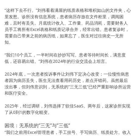
“这样下去不行。”刘伟看着满屋的纸质表格和堆积如山的文件夹，心
里发愁。诊所没有信息系统，患者病历存放在文件柜里，调阅困
难，且时有丢失。月底统计收入、工作量、药品消耗，需要财务人
员手工将所有Excel表格和纸质记录合并，经常出错。患者复诊时，
需要自己带来之前的病历纸，如果忘了，医生对过往病史一无所
知。
“我们10个员工，一半时间在抄抄写写。患者等待时间长，满意度
低，还容易出错。”刘伟在2024年的行业交流会上坦言。
2024年底，一次患者投诉事件让刘伟下定决心改变：一位慢性病患
者因为病历丢失，医生无法查看用药历史，差点开错药。虽然最后
没出事，但刘伟意识到，无系统的”三无三低”已经严重影响诊所运营
和医疗安全。
2025年，经过调研，刘伟选择了软佳SaaS。两年后，这家诊所实现
了从0到1的数字化蜕变。
困境：无系统的”三无”与”三低”
“我们之前用Excel管理患者，手工挂号、手写病历、纸质处方。收入