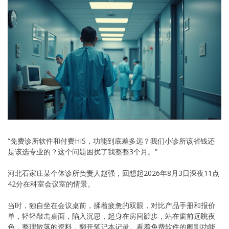
“免费诊所软件和付费HIS，功能到底差多远？我们小诊所该省钱还
是该选专业的？这个问题困扰了我整整3个月。”
河北石家庄某个体诊所负责人赵强，回想起2026年8月3日深夜11点
42分在科室会议室的情景。
当时，独自坐在会议桌前，揉着疲惫的双眼，对比产品手册和报价
单，轻轻敲击桌面，陷入沉思，起身在房间踱步，站在窗前远眺夜
色，整理散落的资料，翻开笔记本记录。看着免费软件的阉割功能