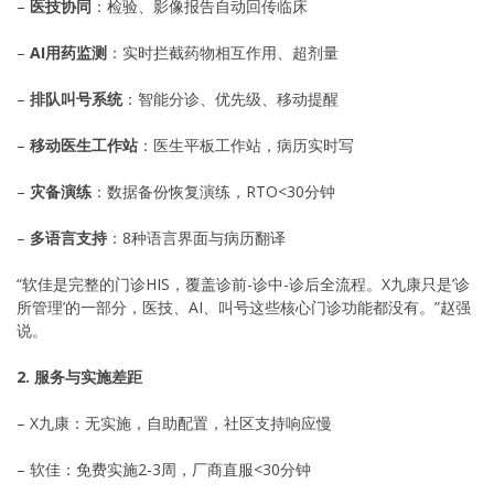
–
医技协同
：检验、影像报告自动回传临床
–
AI用药监测
：实时拦截药物相互作用、超剂量
–
排队叫号系统
：智能分诊、优先级、移动提醒
–
移动医生工作站
：医生平板工作站，病历实时写
–
灾备演练
：数据备份恢复演练，RTO<30分钟
–
多语言支持
：8种语言界面与病历翻译
“软佳是完整的门诊HIS，覆盖诊前-诊中-诊后全流程。X九康只是’诊
所管理’的一部分，医技、AI、叫号这些核心门诊功能都没有。”赵强
说。
2. 服务与实施差距
– X九康：无实施，自助配置，社区支持响应慢
– 软佳：免费实施2-3周，厂商直服<30分钟