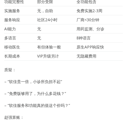
功能完整性
部分受限
全功能包含
实施服务
无，自助
免费实施2-3周
服务响应
社区24小时
厂商<30分钟
AI能力
无
用药监测、分诊
多语言
无
8种语言
移动医生
有但体验一般
原生APP响应快
长期成本
VIP升级另计
无隐藏费用
质疑：
– “软佳贵一倍，小诊所负担不起”
– “免费版够用了，为什么多花钱？”
– “软佳服务和功能真的值这个价吗？”
赵强算账：