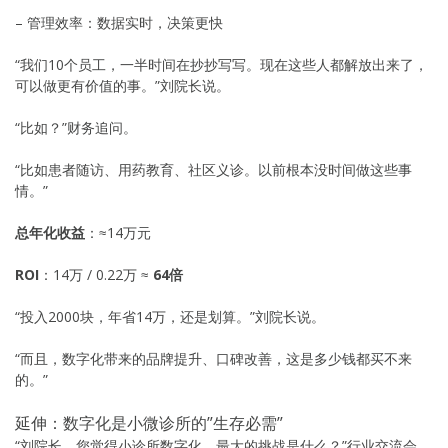
– 管理效率：数据实时，决策更快
“我们10个员工，一半时间在抄抄写写。现在这些人都解放出来了，
可以做更有价值的事。”刘院长说。
“比如？”财务追问。
“比如患者随访、用药教育、社区义诊。以前根本没时间做这些事
情。”
总年化收益
：≈14万元
ROI
：14万 / 0.22万 ≈
64倍
“投入2000块，年省14万，还是划算。”刘院长说。
“而且，数字化带来的品牌提升、口碑改善，这是多少钱都买不来
的。”
延伸：数字化是小微诊所的”生存必需”
“刘院长，您觉得小诊所数字化，最大的挑战是什么？”行业交流会