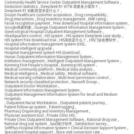
Community Health Service Center Outpatient Management Software
,
Deduction statistics
,
DeepSeek R1 671B 需要多少显存？
,
DeepSeek R1 的配置需求是什么？
,
Douyin healthcare customer acquisition
,
Drug compatibility
,
Drug interactions
,
Drug inventory management
,
EMR rating
,
Facial recognition payment
,
Free download hospital information system
,
Google商家档案
,
Guangxi Outpatient Information Management System
,
Gynecological Hospital Outpatient Management Software
,
Headquarters control
,
HIS system
,
HIS system DeepSeek case study
,
HIS system free download trial
,
HIS系统是什么？
,
HIS门诊收费软件
,
Hospital information management system (HIS)
,
Hospital intelligent upgrade
,
Hospital management system HIS download
,
Hunan Outpatient Information Management System
,
Institution management
,
Intelligent Outpatient Management System
,
Kunming First People's Hospital
,
Kunming HIS system
,
Medical community platform
,
Medical data analysis
,
Medical intelligence
,
Medical safety
,
Medical software
,
Medical-nursing collaboration
,
Multi-level permission control
,
Network security classified protection
,
Neusoft Group
,
Outpatient Doctor Workstation
,
Outpatient Information Management System
,
Outpatient Management Information System for Small and Medium
Hospitals
,
Outpatient Nurse Workstation
,
Outpatient patient journey
,
Patient follow-up system
,
Patient tagging
,
Pharmacy Dispensing and Inventory Management
,
Physician assistant tool
,
Private Clinic HIS
,
Private Clinic Outpatient Management Software
,
Rational drug use
,
Rational drug use system
,
SaaS医疗软件
,
Satisfaction survey
,
SoftPlus Hospital Information System + Clinical Decision Support System
,
Specialized hospital support
,
Store visit conversion rate
,