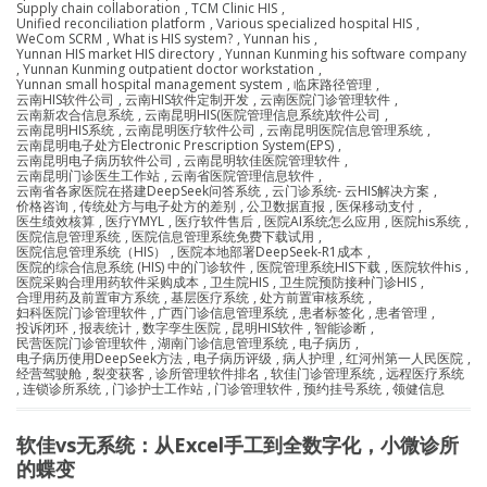
Supply chain collaboration
,
TCM Clinic HIS
,
Unified reconciliation platform
,
Various specialized hospital HIS
,
WeCom SCRM
,
What is HIS system?
,
Yunnan his
,
Yunnan HIS market HIS directory
,
Yunnan Kunming his software company
,
Yunnan Kunming outpatient doctor workstation
,
Yunnan small hospital management system
,
临床路径管理
,
云南HIS软件公司
,
云南HIS软件定制开发
,
云南医院门诊管理软件
,
云南新农合信息系统
,
云南昆明HIS(医院管理信息系统)软件公司
,
云南昆明HIS系统
,
云南昆明医疗软件公司
,
云南昆明医院信息管理系统
,
云南昆明电子处方Electronic Prescription System(EPS)
,
云南昆明电子病历软件公司
,
云南昆明软佳医院管理软件
,
云南昆明门诊医生工作站
,
云南省医院管理信息软件
,
云南省各家医院在搭建DeepSeek问答系统
,
云门诊系统- 云HIS解决方案
,
价格咨询
,
传统处方与电子处方的差别
,
公卫数据直报
,
医保移动支付
,
医生绩效核算
,
医疗YMYL
,
医疗软件售后
,
医院AI系统怎么应用
,
医院his系统
,
医院信息管理系统
,
医院信息管理系统免费下载试用
,
医院信息管理系统（HIS）
,
医院本地部署DeepSeek-R1成本
,
医院的综合信息系统 (HIS) 中的门诊软件
,
医院管理系统HIS下载
,
医院软件his
,
医院采购合理用药软件采购成本
,
卫生院HIS
,
卫生院预防接种门诊HIS
,
合理用药及前置审方系统
,
基层医疗系统
,
处方前置审核系统
,
妇科医院门诊管理软件
,
广西门诊信息管理系统
,
患者标签化
,
患者管理
,
投诉闭环
,
报表统计
,
数字孪生医院
,
昆明HIS软件
,
智能诊断
,
民营医院门诊管理软件
,
湖南门诊信息管理系统
,
电子病历
,
电子病历使用DeepSeek方法
,
电子病历评级
,
病人护理
,
红河州第一人民医院
,
经营驾驶舱
,
裂变获客
,
诊所管理软件排名
,
软佳门诊管理系统
,
远程医疗系统
,
连锁诊所系统
,
门诊护士工作站
,
门诊管理软件
,
预约挂号系统
,
领健信息
软佳vs无系统：从Excel手工到全数字化，小微诊所
的蝶变