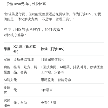
– 价格1898元/年，性价比高
“软佳虽是付费，但功能完整度远超免费软件。作为门诊HIS，它提
供的是’一体化解决方案’，不是’单一管理工具’。”
冲突：HIS与诊所软件，如何选择？
对比核心差异：
X九康（诊所软
维度
软佳（门诊HIS）
件）
定位
诊所基础管理
门诊完整信息化
功能
挂号、处方、药
+医技协同、AI用药、排队叫号、移动医生
覆盖
品、会员
工作站、灾备等
AI能力
无
用药监测、智能分诊
多语
无
8种语言
言
实施
无，自助
免费2-3周
服务