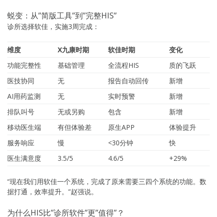
蜕变：从”简版工具”到”完整HIS”
诊所选择软佳，实施3周完成：
维度
X九康时期
软佳时期
变化
功能完整性
基础管理
全流程HIS
质的飞跃
医技协同
无
报告自动回传
新增
AI用药监测
无
实时预警
新增
排队叫号
无或另购
包含
新增
移动医生端
有但体验差
原生APP
体验提升
服务响应
慢
<30分钟
快
医生满意度
3.5/5
4.6/5
+29%
“现在我们用软佳一个系统，完成了原来需要三四个系统的功能。数
据打通，效率提升。”赵强说。
为什么HIS比”诊所软件”更”值得”？