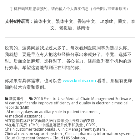
手机扫码试用患者预约。请勿输入个人真实信息（点击图片可查看原图）
支持8种语言
：简体中文、繁体中文、香港中文、English、藏文、泰
文、老挝语、越南语
说真的。这类问题我见过太多了。每次看到医院同事为选型头疼。
我就想，要是早点有人把这些经验分享出来就好了。毕竟。选择不
对。后面全是麻烦。选择对了。省心省力。还能提升整个机构的运
行效率。希望这篇能帮到正在纠结的你。
你如果有具体需求。也可以去
www.kmhis.com
看看。那里有更详
细的技术方案和案例。
新闻事件
2026 Free-to-Use Medical Chain Management Software
,
AI can significantly improve efficiency and quality in electronic medical
records (EMR)
,
AI mainly plays an auxiliary role in patient treatment
,
AI medical assistance
,
AI在提供临床路径方面能为医疗决策提供强有力的支持
,
AI在电子病历（EMR）中能显著提升效率和质量
,
CDSS
,
Chain customer testimonials
,
Clinic Management system
,
Clinical decision support system
,
Clinical pharmacy information system
,
Cloud Outpatient System – Cloud HIS Solution
,