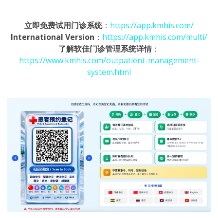
立即免费试用门诊系统
：
https://app.kmhis.com/
International Version
：
https://app.kmhis.com/multi/
了解软佳门诊管理系统详情
：
https://www.kmhis.com/outpatient-management-
system.html