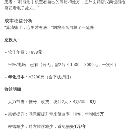
患者：”我能用手机查看自己的病历和处方，去外面药店买药也能给
店员看电子处方。”
成本收益分析
“算清账了，心里才有底。”刘院长亲自算了一笔账：
总投入
：
– 软佳年费：1898元
– 平板/电脑：已有（若无，需2台 × 1500 = 3000元，一次性）
–
年化成本
：≈2200元（含平板折旧）
收益明细
：
– 人力节省：挂号、收费、统计2人 × 4万/年 =
8万
– 患者提升：满意度提升带来复诊率+10%，年增收
5万
– 差错减少：处方错误减少，避免损失
1万/年