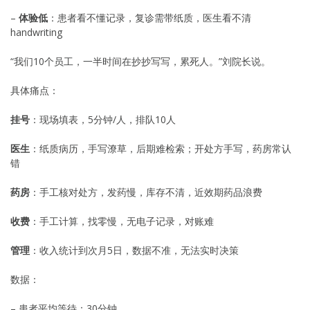
–
体验低
：患者看不懂记录，复诊需带纸质，医生看不清
handwriting
“我们10个员工，一半时间在抄抄写写，累死人。”刘院长说。
具体痛点：
挂号
：现场填表，5分钟/人，排队10人
医生
：纸质病历，手写潦草，后期难检索；开处方手写，药房常认
错
药房
：手工核对处方，发药慢，库存不清，近效期药品浪费
收费
：手工计算，找零慢，无电子记录，对账难
管理
：收入统计到次月5日，数据不准，无法实时决策
数据：
– 患者平均等待：30分钟