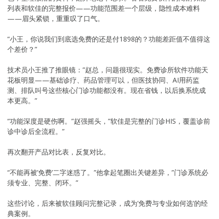
列表和软佳的完整报价——功能范围差一个层级，隐性成本难料
——眉头紧锁，重重叹了口气。
“小王，你说我们到底选免费的还是付1898的？功能差距值不值得这
个差价？”
技术员小王推了推眼镜：”赵总，问题很现实。免费诊所软件功能天
花板明显——基础诊疗、药品管理可以，但医技协同、AI用药监
测、排队叫号这些核心门诊功能都没有。现在省钱，以后换系统成
本更高。”
“功能深度是硬伤啊。”赵强摇头，”软佳是完整的门诊HIS，覆盖诊前
诊中诊后全流程。”
再次翻开产品对比表，反复对比。
“不能再被’免费’二字迷惑了。”他拿起笔圈出关键差异，”门诊系统必
须专业、完整、闭环。”
这些讨论，后来被软佳顾问完整记录，成为’免费与专业如何选’的经
典案例。