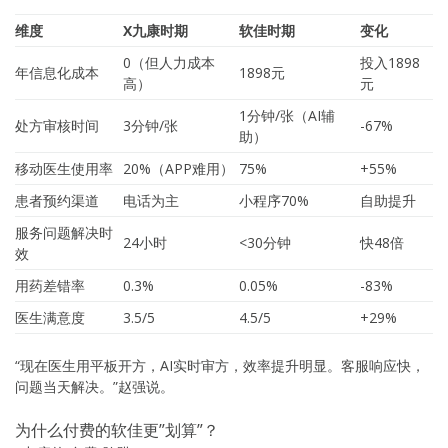
维度
X九康时期
软佳时期
变化
0（但人力成本
投入1898
年信息化成本
1898元
高）
元
1分钟/张（AI辅
处方审核时间
3分钟/张
-67%
助）
移动医生使用率
20%（APP难用）
75%
+55%
患者预约渠道
电话为主
小程序70%
自助提升
服务问题解决时
24小时
<30分钟
快48倍
效
用药差错率
0.3%
0.05%
-83%
医生满意度
3.5/5
4.5/5
+29%
“现在医生用平板开方，AI实时审方，效率提升明显。客服响应快，
问题当天解决。”赵强说。
为什么付费的软佳更”划算”？