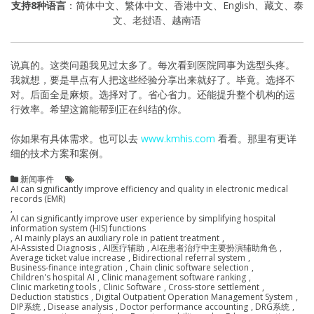
支持8种语言
：简体中文、繁体中文、香港中文、English、藏文、泰
文、老挝语、越南语
说真的。这类问题我见过太多了。每次看到医院同事为选型头疼。
我就想，要是早点有人把这些经验分享出来就好了。毕竟。选择不
对。后面全是麻烦。选择对了。省心省力。还能提升整个机构的运
行效率。希望这篇能帮到正在纠结的你。
你如果有具体需求。也可以去
www.kmhis.com
看看。那里有更详
细的技术方案和案例。
新闻事件
AI can significantly improve efficiency and quality in electronic medical
records (EMR)
,
AI can significantly improve user experience by simplifying hospital
information system (HIS) functions
,
AI mainly plays an auxiliary role in patient treatment
,
AI-Assisted Diagnosis
,
AI医疗辅助
,
AI在患者治疗中主要扮演辅助角色
,
Average ticket value increase
,
Bidirectional referral system
,
Business-finance integration
,
Chain clinic software selection
,
Children's hospital AI
,
Clinic management software ranking
,
Clinic marketing tools
,
Clinic Software
,
Cross-store settlement
,
Deduction statistics
,
Digital Outpatient Operation Management System
,
DIP系统
,
Disease analysis
,
Doctor performance accounting
,
DRG系统
,