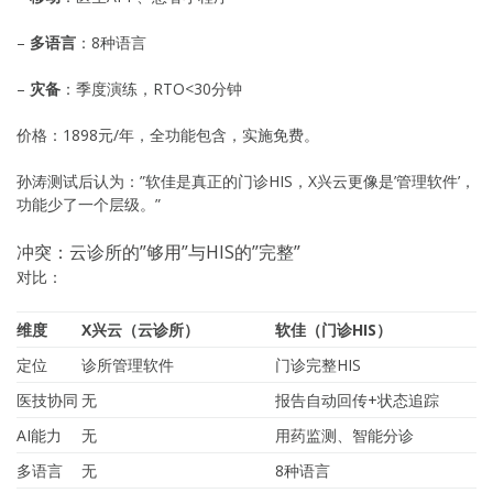
–
多语言
：8种语言
–
灾备
：季度演练，RTO<30分钟
价格：1898元/年，全功能包含，实施免费。
孙涛测试后认为：”软佳是真正的门诊HIS，X兴云更像是’管理软件’，
功能少了一个层级。”
冲突：云诊所的”够用”与HIS的”完整”
对比：
维度
X兴云（云诊所）
软佳（门诊HIS）
定位
诊所管理软件
门诊完整HIS
医技协同
无
报告自动回传+状态追踪
AI能力
无
用药监测、智能分诊
多语言
无
8种语言