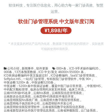
软佳科技，专注医疗信息化，用心助力每一家门诊高效、智慧
运营。
软佳门诊管理系统 中文版年度订阅
¥1,898/年
* 本文提及的对比产品均为化名，数据基于软佳科技内部统计，实际效果
可能因使用环境而异。
公司介绍
,
新闻事件
,
软件更新
000+条，ICD-9手术操作编码35
,
000条
,
13万条预置数据
,
ICD 中文/英文 46000+/35000+ 条
,
ICD疾病诊断编码中英文版超过81
,
ICD诊断编码
,
SaaS门诊管理系统
,
Softplus HIS
,
一站式门诊管理
,
专科医院门诊管理软件
,
中医 90+
,
中医诊断 5200+ 条
,
中医诊断5200条
,
中医诊断：5200+条中医病证诊断，覆盖中医门诊日常所需。
,
中医馆HIS
,
中药配方颗粒管理
,
临床合理用药决策支持系统
,
临床工作流
,
云南HIS市场HIS名录
,
云南his系统
,
云南医院信息管理系统
,
云南新农合信息系统
,
云南昆明HIS系统软件项目开发
,
云南昆明医院his系统厂商
,
云南昆明大数字医院管理系统
,
云南昆明电子病历软件公司
,
云南昆明软件开发公司
,
云南昆明软佳医院管理软件
,
云南省医院数字化医院信息系统
,
云南省新型农村合作医疗管理信息系统
,
云南省肿瘤医院
,
云门诊系统
,