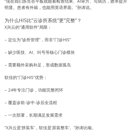
“现在我们医生在平板就能看检查结果、AI审方、写病历，效率提升
明显。患者有外籍，也能用英语界面。”孙涛说。
为什么HIS比”云诊所系统”更”完整”？
X兴云的”通用软件”局限：
– 定位为”诊所管理”，而非”门诊HIS”
– 缺少医技、AI、叫号等核心门诊模块
– 需要额外采购补足，形成数据孤岛
软佳的”门诊HIS”优势：
– 24年专注门诊，功能完整闭环
– 覆盖诊前-诊中-诊后全流程
– 一次部署，长期满足发展需求
“X兴云是’拼装车’，软佳是’原装整车’。”孙涛比喻。