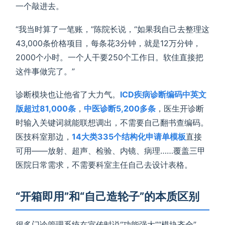
一个敲进去。
“我当时算了一笔账，”陈院长说，“如果我自己去整理这
43,000条价格项目，每条花3分钟，就是12万分钟，
2000个小时。一个人干要250个工作日。软佳直接把
这件事做完了。”
诊断模块也让他省了大力气。
ICD疾病诊断编码中英文
版超过81,000条
，
中医诊断5,200多条
，医生开诊断
时输入关键词就能联想调出，不需要自己翻书查编码。
医技科室那边，
14大类335个结构化申请单模板
直接
可用——放射、超声、检验、内镜、病理……覆盖三甲
医院日常需求，不需要科室主任自己去设计表格。
“开箱即用”和“自己造轮子”的本质区别
很多门诊管理系统在宣传时说“功能强大”“模块齐全”，