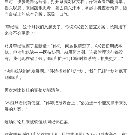
当时，快步走向运营部，打开系统对比文档，仔细查看功能清单，
摇头叹息，来回踱步思考，擦去额头汗水，拿起手机查看预算，指
向白板上的成本分析，深吸一口气。
“李经理，这个月我们又超支了。你说X兴云的便宜方案，长期用下
来会不会更贵？”
财务李经理擦了擦眼镜：”孙总，问题很清楚了。X兴云初期成本
低，但功能残缺——医技协同、AI用药监测、连锁管理这些都没
有。我们现在省了钱，3家店扩张到10家时换系统，损失更大。”
“功能残缺制约发展啊。”孙涛指着扩张计划，”我们已经计划年底开
到8家店。”
再次对比软佳的完整功能清单。
“不能只看眼前便宜。”孙涛把报表合上，”必须选一个能支撑未来发
展的方案。”
这场讨论后来被软佳顾问记录在案。
这家拥有3家门店的连锁门诊，日均接诊量仅80人但成本高企，在”