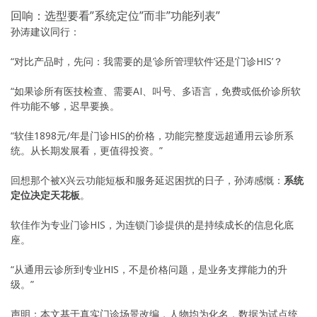
回响：选型要看”系统定位”而非”功能列表”
孙涛建议同行：
“对比产品时，先问：我需要的是’诊所管理软件’还是’门诊HIS’？
“如果诊所有医技检查、需要AI、叫号、多语言，免费或低价诊所软
件功能不够，迟早要换。
“软佳1898元/年是门诊HIS的价格，功能完整度远超通用云诊所系
统。从长期发展看，更值得投资。”
回想那个被X兴云功能短板和服务延迟困扰的日子，孙涛感慨：
系统
定位决定天花板
。
软佳作为专业门诊HIS，为连锁门诊提供的是持续成长的信息化底
座。
“从通用云诊所到专业HIS，不是价格问题，是业务支撑能力的升
级。”
声明：本文基于真实门诊场景改编，人物均为化名，数据为试点统