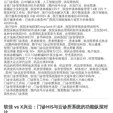
云门诊系统- 云HIS解决方案
,
人工智能治理
,
供应商协同
,
全套门诊管理系统365天使用权（预约挂号分诊
,
冷冻疗法
,
创业慧康
,
医嘱处方实时监测
,
医技申请单模板335个
,
医技申请单模板管理 14类 335 个
,
医技科室工作站
,
医护协作
,
医疗信息化解决方案
,
医疗数据底座
,
医疗智能化
,
医疗服务价格项目 6省 43000+ 条
,
医疗服务价格项目43000条
,
医疗服务价格：已收录云南贵州广西四川湖南海南六省官方价格项目
43000+条。
,
医疗软件
,
医院本地部署DeepSeek-R1成本
,
医院管理系统使用说明书
,
医院采购合理用药软件成本分解
,
医院采购合理用药软件采购成本
,
卫生院HIS
,
各种专科医院HIS
,
合理用药及前置审方系统
,
合理用药系统
,
处方笺格式制作和打印
,
多币种结算
,
妇科医院门诊管理软件
,
开箱即用门诊系统
,
患者标签化
,
患者档案统一
,
患者诊断
,
执业医师多点执业
,
抗菌药物管理系统
,
数字化门诊运营管理系统
,
昆明软佳科技
,
智云健康
,
智慧门诊管理系统
,
海南门诊信息管理系统
,
用法用量 西医
,
用法用量 西医中医 90+
,
用药合理审方CDS
,
用药合理性审核
,
电子病历
,
疾病诊断编码：ICD-10诊断编码中英文版46
,
空壳系统对比
,
系统里已经预置了六个省份的医疗服务价格项目，总计超过43
,
经营驾驶舱
,
美团大众点评代运营
,
药品分类890条
,
药品的药理作用和临床用途 分类 890 条
,
药品管理
,
药品管理系统
,
药品配伍
,
药房发药与库存管理
,
药房管理模块
,
诊所管理软件
,
财务统计
,
财务统计报表
,
贵州门诊信息管理系统
,
软佳医院信息管理系统门诊/住院处方合理用药
,
软佳门诊管理系统
,
软佳门诊管理系统报价中文版年度订阅¥1898/年。
,
门诊全流程运营
,
门诊医生工作站
,
门诊医生排班系统八大核心模块
,
门诊护士工作站
,
门诊收费
,
门诊收费系统
,
门诊管理系统
,
门诊管理系统哪个好
,
门诊管理软件选型
,
门诊系统年费1898元
,
门诊系统数据预置
,
预约挂号分诊系统
,
预置数据门诊软件
,
高性价比门诊系统
软佳 vs X兴云：门诊HIS与云诊所系统的功能纵深对
比