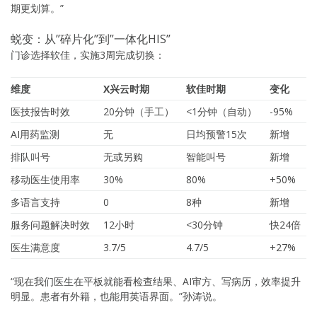
期更划算。”
蜕变：从”碎片化”到”一体化HIS”
门诊选择软佳，实施3周完成切换：
维度
X兴云时期
软佳时期
变化
医技报告时效
20分钟（手工）
<1分钟（自动）
-95%
AI用药监测
无
日均预警15次
新增
排队叫号
无或另购
智能叫号
新增
移动医生使用率
30%
80%
+50%
多语言支持
0
8种
新增
服务问题解决时效
12小时
<30分钟
快24倍
医生满意度
3.7/5
4.7/5
+27%
“现在我们医生在平板就能看检查结果、AI审方、写病历，效率提升
明显。患者有外籍，也能用英语界面。”孙涛说。