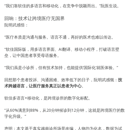
“我们靠软佳的多语言和移动化，在竞争中脱颖而出。”阮医生说。
回响：技术让跨境医疗无国界
阮明武感悟：
“医疗本质是沟通与服务。语言不通，再好的医术也难以传达。
“软佳国际版，用多语言界面、AI翻译、移动小程序，打破语言壁
垒，让中国患者享受母语服务。
“我们虽是小诊所，但有技术加持，也能提供’国际化’就医体验。”
回想那个患者投诉、沟通困难、效率低下的日子，阮明武感慨：
技
术跨越语言，让医疗服务真正以患者为中心
。
软佳多语言+移动化，是跨境诊所的数字化标配。
“从60%满意到88%，从20分钟候诊到12分钟，这就是跨境医疗的数
字化升级。”
声明：本文基于真实越南诊所场景改编，人物均为化名，数据为试