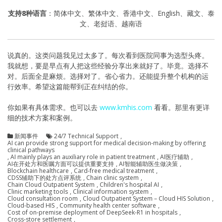
支持8种语言
：简体中文、繁体中文、香港中文、English、藏文、泰
文、老挝语、越南语
说真的。这类问题我见过太多了。每次看到医院同事为选型头疼。
我就想，要是早点有人把这些经验分享出来就好了。毕竟。选择不
对。后面全是麻烦。选择对了。省心省力。还能提升整个机构的运
行效率。希望这篇能帮到正在纠结的你。
你如果有具体需求。也可以去
www.kmhis.com
看看。那里有更详
细的技术方案和案例。
新闻事件
24/7 Technical Support
,
AI can provide strong support for medical decision-making by offering
clinical pathways
,
AI mainly plays an auxiliary role in patient treatment
,
AI医疗辅助
,
AI在开处方和医嘱方面可以提供重要支持
,
AI智能辅助医生做决策
,
Blockchain healthcare
,
Card-free medical treatment
,
CDSS辅助下的处方点评系统
,
Chain clinic system
,
Chain Cloud Outpatient System
,
Children's hospital AI
,
Clinic marketing tools
,
Clinical information system
,
Cloud consultation room
,
Cloud Outpatient System – Cloud HIS Solution
,
Cloud-based HIS
,
Community health center software
,
Cost of on-premise deployment of DeepSeek-R1 in hospitals
,
Cross-store settlement
,