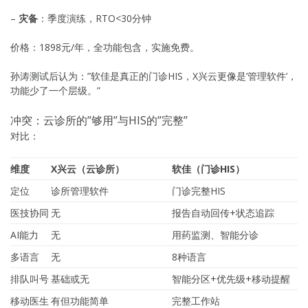
–
灾备
：季度演练，RTO<30分钟
价格：1898元/年，全功能包含，实施免费。
孙涛测试后认为：”软佳是真正的门诊HIS，X兴云更像是’管理软件’，
功能少了一个层级。”
冲突：云诊所的”够用”与HIS的”完整”
对比：
维度
X兴云（云诊所）
软佳（门诊HIS）
定位
诊所管理软件
门诊完整HIS
医技协同
无
报告自动回传+状态追踪
AI能力
无
用药监测、智能分诊
多语言
无
8种语言
排队叫号
基础或无
智能分区+优先级+移动提醒
移动医生
有但功能简单
完整工作站