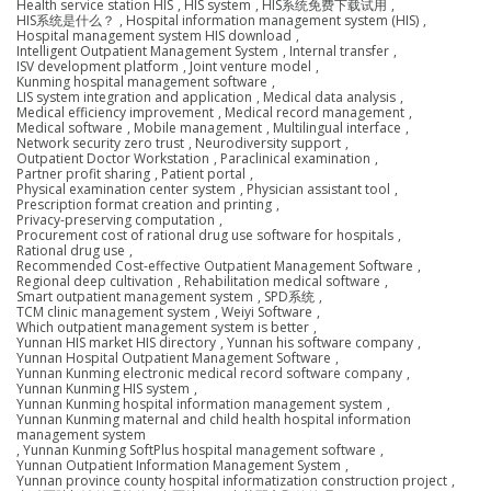
Health service station HIS
,
HIS system
,
HIS系统免费下载试用
,
HIS系统是什么？
,
Hospital information management system (HIS)
,
Hospital management system HIS download
,
Intelligent Outpatient Management System
,
Internal transfer
,
ISV development platform
,
Joint venture model
,
Kunming hospital management software
,
LIS system integration and application
,
Medical data analysis
,
Medical efficiency improvement
,
Medical record management
,
Medical software
,
Mobile management
,
Multilingual interface
,
Network security zero trust
,
Neurodiversity support
,
Outpatient Doctor Workstation
,
Paraclinical examination
,
Partner profit sharing
,
Patient portal
,
Physical examination center system
,
Physician assistant tool
,
Prescription format creation and printing
,
Privacy-preserving computation
,
Procurement cost of rational drug use software for hospitals
,
Rational drug use
,
Recommended Cost-effective Outpatient Management Software
,
Regional deep cultivation
,
Rehabilitation medical software
,
Smart outpatient management system
,
SPD系统
,
TCM clinic management system
,
Weiyi Software
,
Which outpatient management system is better
,
Yunnan HIS market HIS directory
,
Yunnan his software company
,
Yunnan Hospital Outpatient Management Software
,
Yunnan Kunming electronic medical record software company
,
Yunnan Kunming HIS system
,
Yunnan Kunming hospital information management system
,
Yunnan Kunming maternal and child health hospital information
management system
,
Yunnan Kunming SoftPlus hospital management software
,
Yunnan Outpatient Information Management System
,
Yunnan province county hospital informatization construction project
,