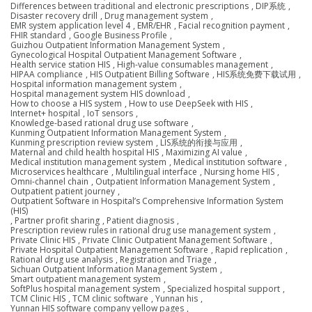
Differences between traditional and electronic prescriptions
,
DIP系统
,
Disaster recovery drill
,
Drug management system
,
EMR system application level 4
,
EMR/EHR
,
Facial recognition payment
,
FHIR standard
,
Google Business Profile
,
Guizhou Outpatient Information Management System
,
Gynecological Hospital Outpatient Management Software
,
Health service station HIS
,
High-value consumables management
,
HIPAA compliance
,
HIS Outpatient Billing Software
,
HIS系统免费下载试用
,
Hospital information management system
,
Hospital management system HIS download
,
How to choose a HIS system
,
How to use DeepSeek with HIS
,
Internet+ hospital
,
IoT sensors
,
Knowledge-based rational drug use software
,
Kunming Outpatient Information Management System
,
Kunming prescription review system
,
LIS系统的衔接与应用
,
Maternal and child health hospital HIS
,
Maximizing AI value
,
Medical institution management system
,
Medical institution software
,
Microservices healthcare
,
Multilingual interface
,
Nursing home HIS
,
Omni-channel chain
,
Outpatient Information Management System
,
Outpatient patient journey
,
Outpatient Software in Hospital’s Comprehensive Information System
(HIS)
,
Partner profit sharing
,
Patient diagnosis
,
Prescription review rules in rational drug use management system
,
Private Clinic HIS
,
Private Clinic Outpatient Management Software
,
Private Hospital Outpatient Management Software
,
Rapid replication
,
Rational drug use analysis
,
Registration and Triage
,
Sichuan Outpatient Information Management System
,
Smart outpatient management system
,
SoftPlus hospital management system
,
Specialized hospital support
,
TCM Clinic HIS
,
TCM clinic software
,
Yunnan his
,
Yunnan HIS software company yellow pages
,