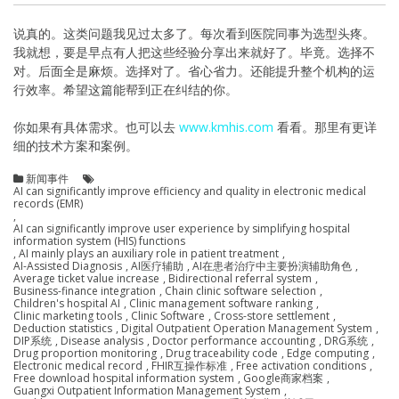
说真的。这类问题我见过太多了。每次看到医院同事为选型头疼。
我就想，要是早点有人把这些经验分享出来就好了。毕竟。选择不
对。后面全是麻烦。选择对了。省心省力。还能提升整个机构的运
行效率。希望这篇能帮到正在纠结的你。
你如果有具体需求。也可以去
www.kmhis.com
看看。那里有更详
细的技术方案和案例。
新闻事件
AI can significantly improve efficiency and quality in electronic medical
records (EMR)
,
AI can significantly improve user experience by simplifying hospital
information system (HIS) functions
,
AI mainly plays an auxiliary role in patient treatment
,
AI-Assisted Diagnosis
,
AI医疗辅助
,
AI在患者治疗中主要扮演辅助角色
,
Average ticket value increase
,
Bidirectional referral system
,
Business-finance integration
,
Chain clinic software selection
,
Children's hospital AI
,
Clinic management software ranking
,
Clinic marketing tools
,
Clinic Software
,
Cross-store settlement
,
Deduction statistics
,
Digital Outpatient Operation Management System
,
DIP系统
,
Disease analysis
,
Doctor performance accounting
,
DRG系统
,
Drug proportion monitoring
,
Drug traceability code
,
Edge computing
,
Electronic medical record
,
FHIR互操作标准
,
Free activation conditions
,
Free download hospital information system
,
Google商家档案
,
Guangxi Outpatient Information Management System
,