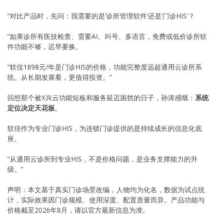
“对比产品时，先问：我需要的是’诊所管理软件’还是’门诊HIS’？
“如果诊所有医技检查、需要AI、叫号、多语言，免费或低价诊所软
件功能不够，迟早要换。
“软佳1898元/年是门诊HIS的价格，功能完整度远超通用云诊所系
统。从长期发展看，更值得投资。”
回想那个被X兴云功能短板和服务延迟困扰的日子，孙涛感慨：
系统
定位决定天花板
。
软佳作为专业门诊HIS，为连锁门诊提供的是持续成长的信息化底
座。
“从通用云诊所到专业HIS，不是价格问题，是业务支撑能力的升
级。”
声明：本文基于真实门诊场景改编，人物均为化名，数据为试点统
计，实际效果因门诊规模、使用深度、配置质量而异。产品功能与
价格截至2026年8月，请以官方最新信息为准。