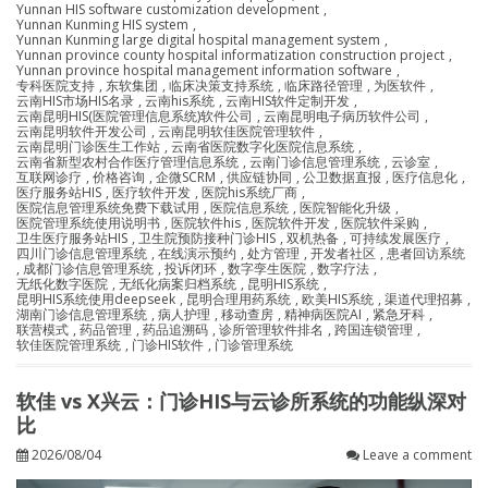
Yunnan HIS software customization development
,
Yunnan Kunming HIS system
,
Yunnan Kunming large digital hospital management system
,
Yunnan province county hospital informatization construction project
,
Yunnan province hospital management information software
,
专科医院支持
,
东软集团
,
临床决策支持系统
,
临床路径管理
,
为医软件
,
云南HIS市场HIS名录
,
云南his系统
,
云南HIS软件定制开发
,
云南昆明HIS(医院管理信息系统)软件公司
,
云南昆明电子病历软件公司
,
云南昆明软件开发公司
,
云南昆明软佳医院管理软件
,
云南昆明门诊医生工作站
,
云南省医院数字化医院信息系统
,
云南省新型农村合作医疗管理信息系统
,
云南门诊信息管理系统
,
云诊室
,
互联网诊疗
,
价格咨询
,
企微SCRM
,
供应链协同
,
公卫数据直报
,
医疗信息化
,
医疗服务站HIS
,
医疗软件开发
,
医院his系统厂商
,
医院信息管理系统免费下载试用
,
医院信息系统
,
医院智能化升级
,
医院管理系统使用说明书
,
医院软件his
,
医院软件开发
,
医院软件采购
,
卫生医疗服务站HIS
,
卫生院预防接种门诊HIS
,
双机热备
,
可持续发展医疗
,
四川门诊信息管理系统
,
在线演示预约
,
处方管理
,
开发者社区
,
患者回访系统
,
成都门诊信息管理系统
,
投诉闭环
,
数字孪生医院
,
数字疗法
,
无纸化数字医院
,
无纸化病案归档系统
,
昆明HIS系统
,
昆明HIS系统使用deepseek
,
昆明合理用药系统
,
欧美HIS系统
,
渠道代理招募
,
湖南门诊信息管理系统
,
病人护理
,
移动查房
,
精神病医院AI
,
紧急牙科
,
联营模式
,
药品管理
,
药品追溯码
,
诊所管理软件排名
,
跨国连锁管理
,
软佳医院管理系统
,
门诊HIS软件
,
门诊管理系统
软佳 vs X兴云：门诊HIS与云诊所系统的功能纵深对
比
2026/08/04
Leave a comment