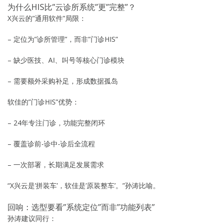
为什么HIS比”云诊所系统”更”完整”？
X兴云的”通用软件”局限：
– 定位为”诊所管理”，而非”门诊HIS”
– 缺少医技、AI、叫号等核心门诊模块
– 需要额外采购补足，形成数据孤岛
软佳的”门诊HIS”优势：
– 24年专注门诊，功能完整闭环
– 覆盖诊前-诊中-诊后全流程
– 一次部署，长期满足发展需求
“X兴云是’拼装车’，软佳是’原装整车’。”孙涛比喻。
回响：选型要看”系统定位”而非”功能列表”
孙涛建议同行：