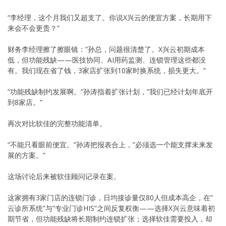
“李经理，这个月我们又超支了。你说X兴云的便宜方案，长期用下
来会不会更贵？”
财务李经理擦了擦眼镜：”孙总，问题很清楚了。X兴云初期成本
低，但功能残缺——医技协同、AI用药监测、连锁管理这些都没
有。我们现在省了钱，3家店扩张到10家时换系统，损失更大。”
“功能残缺制约发展啊。”孙涛指着扩张计划，”我们已经计划年底开
到8家店。”
再次对比软佳的完整功能清单。
“不能只看眼前便宜。”孙涛把报表合上，”必须选一个能支撑未来发
展的方案。”
这场讨论后来被软佳顾问记录在案。
这家拥有3家门店的连锁门诊，日均接诊量仅80人但成本高企，在”
云诊所系统”与”专业门诊HIS”之间反复权衡——选择X兴云意味着初
期节省，但功能残缺将长期制约连锁扩张；选择软佳需要投入，却